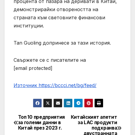
процента от пазара на деривати в Китай,
демонстрирайки отвореността на
страната към световните финансови
институции.
Tan Guoling допринесе за тази история.
Свържете се с писателите на
[email protected]
Източник https://bccci.net/bg/feed/
Топ 10 предприятия
Китайският апетит
Post
за големи данни в
за LAC продукти
Китай през 2023 г.
подхранва
navigation
двустранната