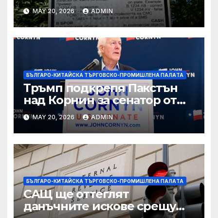
вълнуващи научно-
MAY 20, 2026
ADMIN
технологични иновации
БЪЛГАРО-КИТАЙСКА ТЪРГОВСКО-ПРОМИШЛЕНА ПАЛAТА
Тръмп подкрепя Пакстън
над Корнин за сенатор от
Тексас в шокираща
MAY 20, 2026
ADMIN
подкрепа
БЪЛГАРО-КИТАЙСКА ТЪРГОВСКО-ПРОМИШЛЕНА ПАЛAТА
САЩ ще оттеглят
данъчните искове срещу