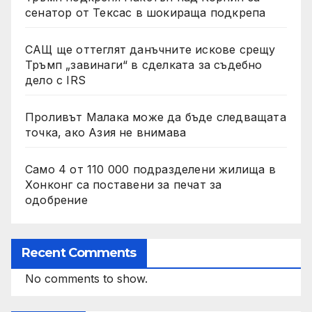
сенатор от Тексас в шокираща подкрепа
САЩ ще оттеглят данъчните искове срещу
Тръмп „завинаги“ в сделката за съдебно
дело с IRS
Проливът Малака може да бъде следващата
точка, ако Азия не внимава
Само 4 от 110 000 подразделени жилища в
Хонконг са поставени за печат за
одобрение
Recent Comments
No comments to show.