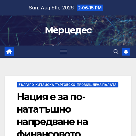
Skip
Sun. Aug 9th, 2026
2:06:16 PM
to
content
Мерцедес
БЪЛГАРО-КИТАЙСКА ТЪРГОВСКО-ПРОМИШЛЕНА ПАЛAТА
Нация е за по-
нататъшно
напредване на
финансовото