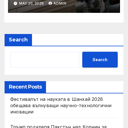
Тръмп „завинаги“ в
MAY 20, 2026
ADMIN
сделката за съдебно дело с
IRS
Search
Search
Recent Posts
Фестивалът на науката в Шанхай 2026
обещава вълнуващи научно-технологични
иновации
Тръмп подкрепя Пакстън над Корнин за