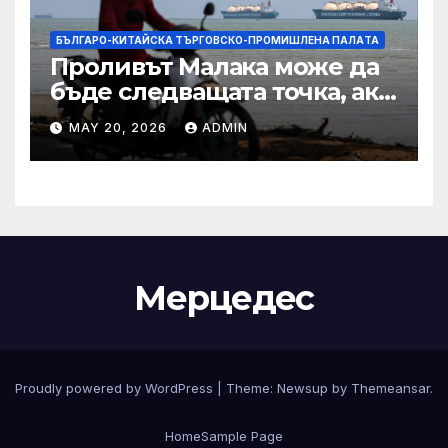
БЪЛГАРО-КИТАЙСКА ТЪРГОВСКО-ПРОМИШЛЕНА ПАЛAТА
Проливът Малака може да
бъде следващата точка, ако
Азия не внимава
MAY 20, 2026
ADMIN
Мерцедес
Proudly powered by WordPress
|
Theme:
Newsup
by
Themeansar
.
Home
Sample Page