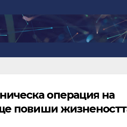
ническа операция на
о ще повиши жизненостт