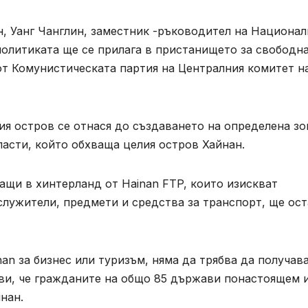
, Уанг Чанглин, заместник -ръководител на Национал
 политиката ще се прилага в пристанището за свободн
от Комунистическата партия на Централния комитет н
я остров се отнася до създаването на определена зо
асти, който обхваща целия остров Хайнан.
защи в хинтерланд от Hainan FTP, които изискват
 служители, предмети и средства за транспорт, ще ос
an за бизнес или туризъм, няма да трябва да получав
ави, че гражданите на общо 85 държави понастоящем 
нан.