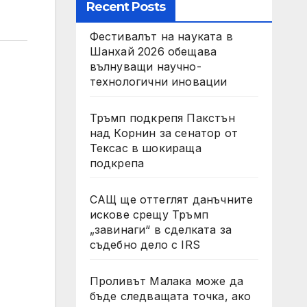
Recent Posts
Фестивалът на науката в
Шанхай 2026 обещава
вълнуващи научно-
технологични иновации
Тръмп подкрепя Пакстън
над Корнин за сенатор от
Тексас в шокираща
подкрепа
САЩ ще оттеглят данъчните
искове срещу Тръмп
„завинаги“ в сделката за
съдебно дело с IRS
Проливът Малака може да
бъде следващата точка, ако