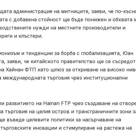
щата администрация на митниците, заяви, че по-късн
ката с добавена стойност ще бъде понижен и обхвата 
водствените нужди на местните производители и
риги и клъстери.
ионизъм и тенденции за борба с глобализацията, Юан
а, заяви, че китайското правителство ще се съсредо
на Хайнан ФТП като шлюз за откриване на високо нив
а международната търговия чрез институционални
и развитието на Hainan FTP чрез създаване на отвор
а търговия на целия остров и трансграничните зони з
ще въведе целевите политики за насърчаване на
 търговските иновации и стимулиране на растежа на