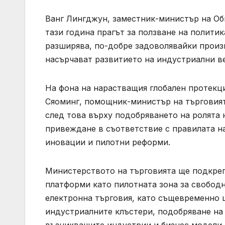
Ванг Лингджун, заместник-министър на Об
тази година прагът за ползване на полити
разширява, по-добре задоволявайки произ
насърчават развитието на индустриални ве
На фона на нарастващия глобален протекц
Сяоминг, помощник-министър на търговият
след това върху подобряването на ролята 
привеждане в съответствие с правилата н
иновации и пилотни реформи.
Министерството на търговията ще подкреп
платформи като пилотната зона за свободн
електронна търговия, като същевременно 
индустриалните клъстери, подобряване на