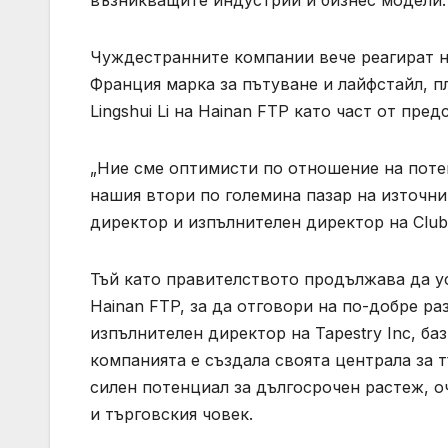
възникващите индустрии и бизнес модели.
Чуждестранните компании вече реагират на
Франция марка за пътуване и лайфстайл, п
Lingshui Li на Hainan FTP като част от пр
„Ние сме оптимисти по отношение на потен
нашия втори по големина пазар на източни
директор и изпълнителен директор на Club
Тъй като правителството продължава да у
Hainan FTP, за да отговори на по-добре р
изпълнителен директор на Tapestry Inc, баз
компанията е създала своята централа за т
силен потенциал за дългосрочен растеж, 
и търговския човек.