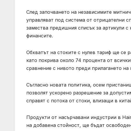
След започването на независимите митнич
управляват под система от отрицателни сп
замества предишния списък за артикули с н
финансите.
Обхватът на стоките с нулев тариф ще се 
като покрива около 74 процента от всички
сравнение с нивото преди прилагането на п
Съгласно новата политика, осем пристанищ
позволят ускорено разрешение за допустим
справят с потока от стоки, влизащи в кита
Продукти от насърчавани индустрии в Hai
на добавена стойност, ще бъдат освободен