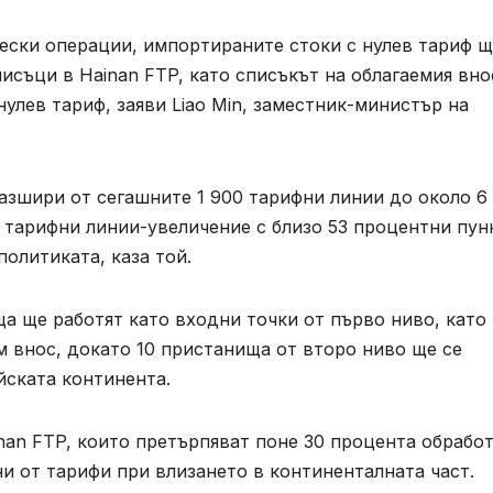
ески операции, импортираните стоки с нулев тариф щ
исъци в Hainan FTP, като списъкът на облагаемия вно
улев тариф, заяви Liao Min, заместник-министър на
разшири от сегашните 1 900 тарифни линии до около 6 
 тарифни линии-увеличение с близо 53 процентни пун
олитиката, каза той.
а ще работят като входни точки от първо ниво, като
 внос, докато 10 пристанища от второ ниво ще се
йската континента.
nan FTP, които претърпяват поне 30 процента обрабо
и от тарифи при влизането в континенталната част.