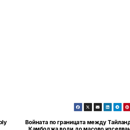
ply
Войната по границата между Тайланд
Камбоджа води до масово изселван