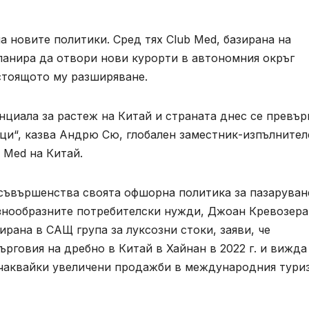
 новите политики. Сред тях Club Med, базирана на
ланира да отвори нови курорти в автономния окръг
едстоящото му разширяване.
циала за растеж на Китай и страната днес се превър
ци“, казва Андрю Сю, глобален заместник-изпълнител
 Med на Китай.
съвършенства своята офшорна политика за пазаруван
азнообразните потребителски нужди, Джоан Кревозера
ирана в САЩ група за луксозни стоки, заяви, че
ърговия на дребно в Китай в Хайнан в 2022 г. и вижда
очаквайки увеличени продажби в международния тури