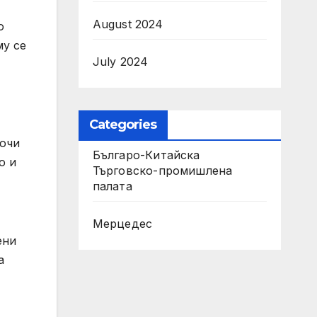
August 2024
о
му се
July 2024
Categories
точи
Българо-Китайска
о и
Търговско-промишлена
палaта
Мерцедес
ени
а