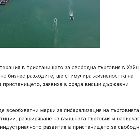
перация в пристанището за свободна търговия в Хайн
лно бизнес разходите, ще стимулира жизнеността на
на пристанището, заявиха в сряда висши държавни
еде всеобхватни мерки за либерализация на търговията
стиции, разширяване на външната търговия и насърча
и индустриалното развитие в пристанището за свобод