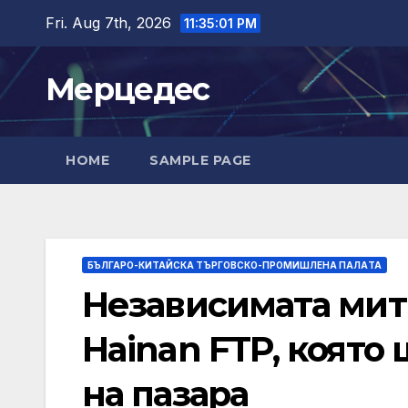
Skip
Fri. Aug 7th, 2026
11:35:02 PM
to
content
Мерцедес
HOME
SAMPLE PAGE
БЪЛГАРО-КИТАЙСКА ТЪРГОВСКО-ПРОМИШЛЕНА ПАЛAТА
Независимата мит
Hainan FTP, коят
на пазара