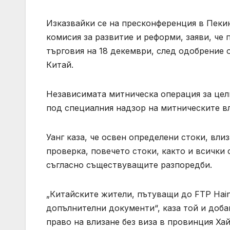
Изказвайки се на пресконференция в Пекин
комисия за развитие и реформи, заяви, че
търговия на 18 декември, след одобрение 
Китай.
Независимата митническа операция за цели
под специалния надзор на митническите вл
Уанг каза, че освен определени стоки, вли
проверка, повечето стоки, както и всички
съгласно съществуващите разпоредби.
„Китайските жители, пътуващи до FTP Hain
допълнителни документи“, каза той и доб
право на влизане без виза в провинция Хай