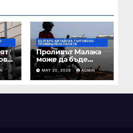
О-
БЪЛГАРО-КИТАЙСКА ТЪРГОВСКО-
ПРОМИШЛЕНА ПАЛAТА
ят
Проливът Малака
ове
може да бъде
следващата точка,
N
MAY 20, 2026
ADMIN
ако Азия не
внимава
 IRS