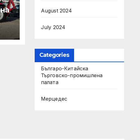
 на
August 2024
July 2024
Categories
т на
Българо-Китайска
Търговско-промишлена
на
палaта
рни
Мерцедес