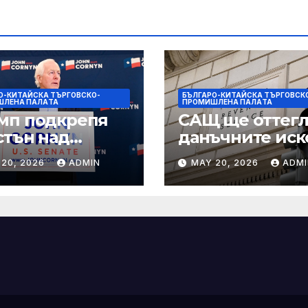
О-КИТАЙСКА ТЪРГОВСКО-
БЪЛГАРО-КИТАЙСКА ТЪРГОВСК
ШЛЕНА ПАЛAТА
ПРОМИШЛЕНА ПАЛAТА
мп подкрепя
САЩ ще оттегл
стън над
данъчните иск
нин за сенатор
срещу Тръмп
 20, 2026
ADMIN
MAY 20, 2026
ADMI
ексас в
„завинаги“ в
ираща
сделката за
крепа
съдебно дело с