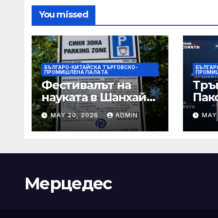
You missed
БЪЛГАРО-КИТАЙСКА ТЪРГОВСКО-
БЪЛГАР
ПРОМИШЛЕНА ПАЛAТА
ПРОМИ
Фестивалът на
Тръ
науката в Шанхай
Пак
2026 обещава
Кор
MAY 20, 2026
ADMIN
MAY
вълнуващи
от Т
научно-
шок
технологични
под
иновации
Мерцедес