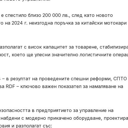
е спестило близо 200 000 лв., след като новото
о на 2024 г. неизгодна поръчка за китайски мотокари
азполагат с висок капацитет за товарене, стабилизи
ост, което ще улесни значително логистичните опера
.
4 – в резултат на проведените спешни реформи, СПТО
ва RDF – ключово важен показател за намаляване на
зопасността в предприятието за управление на
 снабдени с модерно прикачено оборудване, проектир
вия и разполагат със: