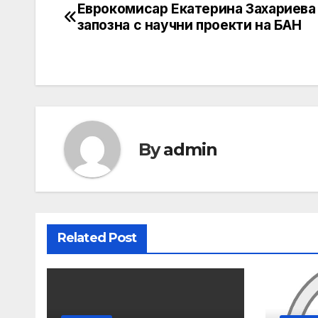
Еврокомисар Екатерина Захариева
Post
запозна с научни проекти на БАН
navigation
By
admin
Related Post