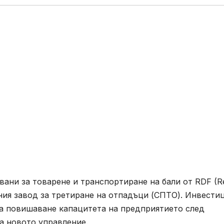
ани за товарене и транспортиране на бали от RDF (R
чния завод за третиране на отпадъци (СПТО). Инвести
за повишаване капацитета на предприятието след
а новото управление.