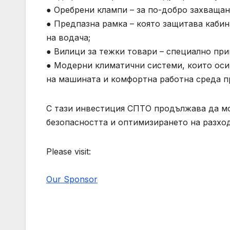
● Оребрени клампи – за по-добро захващан
● Предпазна рамка – която защитава каби
на водача;
● Вилици за тежки товари – специално при
● Модерни климатични системи, които осиг
на машината и комфортна работна среда пр
С тази инвестиция СПТО продължава да мо
безопасността и оптимизирането на разхо
Please visit:
Our Sponsor