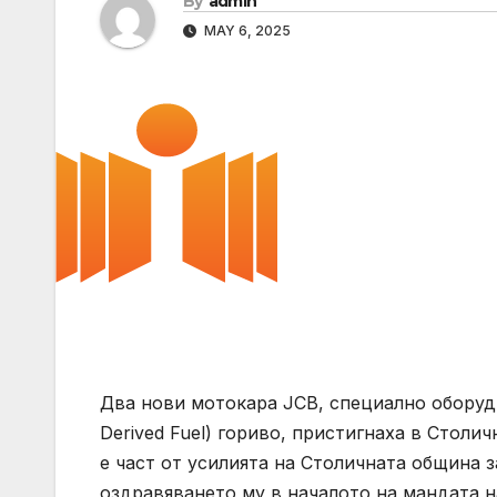
By
admin
MAY 6, 2025
Два нови мотокара JCB, специално оборудв
Derived Fuel) гориво, пристигнаха в Столи
е част от усилията на Столичната община 
оздравяването му в началото на мандата н