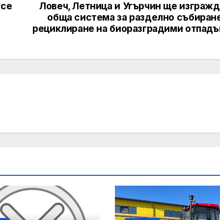
 се
Ловеч, Летница и Угърчин ще изгражд
обща система за разделно събиране
рециклиране на биоразградими отпадъ