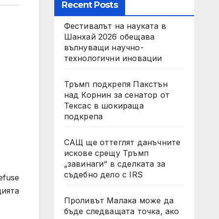
Recent Posts
Фестивалът на науката в
Шанхай 2026 обещава
вълнуващи научно-
технологични иновации
Тръмп подкрепя Пакстън
над Корнин за сенатор от
Тексас в шокираща
подкрепа
САЩ ще оттеглят данъчните
искове срещу Тръмп
„завинаги“ в сделката за
съдебно дело с IRS
efuse
цията
Проливът Малака може да
бъде следващата точка, ако