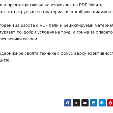
е и предотвратяване на изпускане на RDF балите;
ната от натрупване на материал и подобрява видимос
годени за работа с RDF бали и рециклируеми материа
уряват по-добри условия на труд, с грижа за операт
ез всички сезони.
дернизира своята техника с фокус върху ефективност
дите!