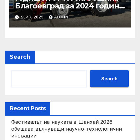
Благоевград за 2024 година:
Стабилно финансово
SEP 7, 2025
ADMIN
състояние, ръст на
приходите и напредък в
реализацията на
инфраструктурни и
социални проекти
Search
Search
Recent Posts
Фестивалът на науката в Шанхай 2026
обещава вълнуващи научно-технологични
иновации