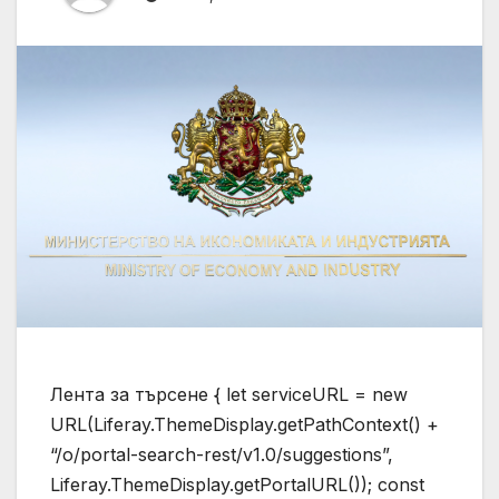
Лента за търсене { let serviceURL = new
URL(Liferay.ThemeDisplay.getPathContext() +
“/o/portal-search-rest/v1.0/suggestions”,
Liferay.ThemeDisplay.getPortalURL()); const