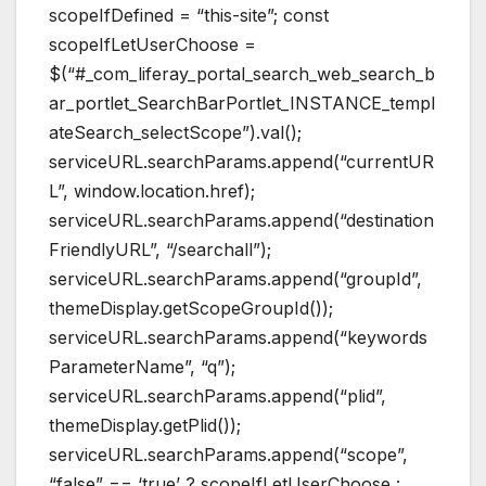
scopeIfDefined = “this-site”; const
scopeIfLetUserChoose =
$(“#_com_liferay_portal_search_web_search_b
ar_portlet_SearchBarPortlet_INSTANCE_templ
ateSearch_selectScope”).val();
serviceURL.searchParams.append(“currentUR
L”, window.location.href);
serviceURL.searchParams.append(“destination
FriendlyURL”, “/searchall”);
serviceURL.searchParams.append(“groupId”,
themeDisplay.getScopeGroupId());
serviceURL.searchParams.append(“keywords
ParameterName”, “q”);
serviceURL.searchParams.append(“plid”,
themeDisplay.getPlid());
serviceURL.searchParams.append(“scope”,
“false” == ‘true’ ? scopeIfLetUserChoose :