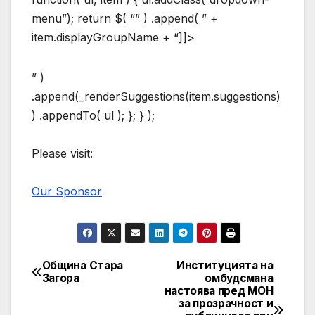
menu”); return $( “” ) .append( ” +
item.displayGroupName + “]]>
” )
.append(_renderSuggestions(item.suggestions)
) .appendTo( ul ); }; } );
Please visit:
Our Sponsor
Община Стара
Институцията на
Post
Загора
омбудсмана
настоява пред МОН
navigation
за прозрачност и