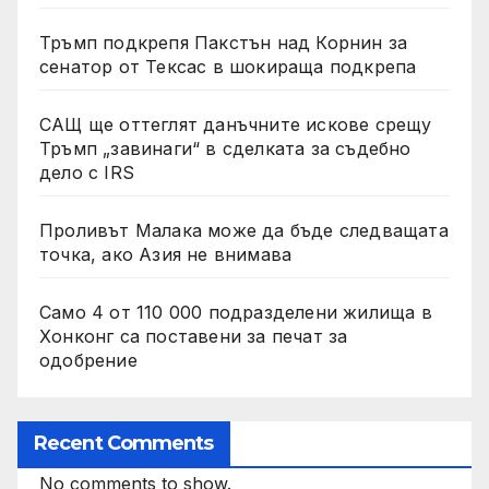
Тръмп подкрепя Пакстън над Корнин за
сенатор от Тексас в шокираща подкрепа
САЩ ще оттеглят данъчните искове срещу
Тръмп „завинаги“ в сделката за съдебно
дело с IRS
Проливът Малака може да бъде следващата
точка, ако Азия не внимава
Само 4 от 110 000 подразделени жилища в
Хонконг са поставени за печат за
одобрение
Recent Comments
No comments to show.