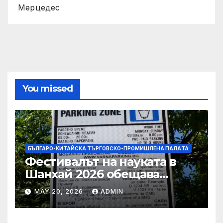
Мерцедес
You missed
БЪЛГАРО-КИТАЙСКА ТЪРГОВСКО-ПРОМИШЛЕНА ПАЛAТА
Фестивалът на науката в
Шанхай 2026 обещава
вълнуващи научно-
MAY 20, 2026
ADMIN
технологични иновации