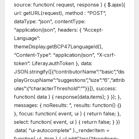
source: function( request, response ) { $.ajax({
url: getURL(request), method : “POST”,
dataType: “json”, contentType:
“application/json”, headers: { “Accept-
Language”:
themeDisplay.getBCP47LanguageId(),
“Content-Type”: “application/json”, “X-csrf-
token”: Liferay.authToken }, data:
JSON.stringify([{“contributorName”:”basic”,”dis
playGroupName”:”suggestions”,”size”:”6″,”attrib
utes”:{“characterThreshold”:””}}]), success:
function( data ) { response(data.items); } }); },
messages: { noResults: ”, results: function() {}
}, focus: function( event, ui ) { return false; },
select: function( event, ui ) { return false; } })
.data( “ui-autocomplete” )._renderItem =
function( ul, item ) { ul.addClass(“dropdown-