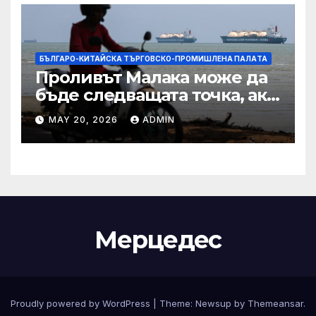
БЪЛГАРО-КИТАЙСКА ТЪРГОВСКО-ПРОМИШЛЕНА ПАЛAТА
Проливът Малака може да
бъде следващата точка, ако
Азия не внимава
MAY 20, 2026
ADMIN
Мерцедес
Proudly powered by WordPress
|
Theme:
Newsup
by
Themeansar
.