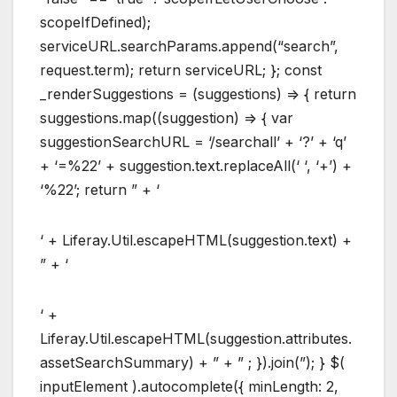
scopeIfDefined);
serviceURL.searchParams.append(“search”,
request.term); return serviceURL; }; const
_renderSuggestions = (suggestions) => { return
suggestions.map((suggestion) => { var
suggestionSearchURL = ‘/searchall’ + ‘?’ + ‘q’
+ ‘=%22’ + suggestion.text.replaceAll(‘ ‘, ‘+’) +
‘%22’; return ” + ‘
‘ + Liferay.Util.escapeHTML(suggestion.text) +
” + ‘
‘ +
Liferay.Util.escapeHTML(suggestion.attributes.
assetSearchSummary) + ” + ” ; }).join(”); } $(
inputElement ).autocomplete({ minLength: 2,