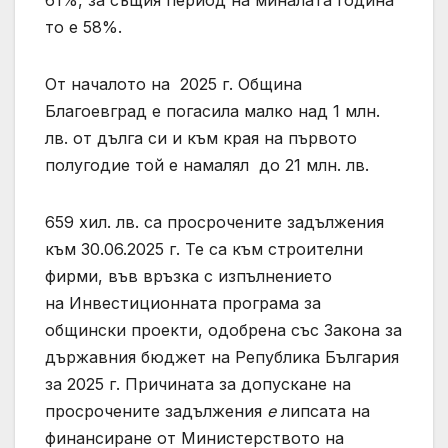
61%, за същия период на миналата година
то е 58%.
От началото на 2025 г. Община
Благоевград е погасила малко над 1 млн.
лв. от дълга си и към края на първото
полугодие той е намалял до 21 млн. лв.
659 хил. лв. са просрочените задължения
към 30.06.2025 г. Те са към строителни
фирми, във връзка с изпълнението
на Инвестиционната програма за
общински проекти, одобрена със Закона за
държавния бюджет на Република България
за 2025 г. Причината за допускане на
просрочените задължения
е
липсата на
финансиране от Министерството на