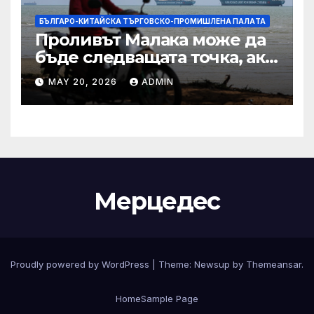
БЪЛГАРО-КИТАЙСКА ТЪРГОВСКО-ПРОМИШЛЕНА ПАЛAТА
Проливът Малака може да
бъде следващата точка, ако
Азия не внимава
MAY 20, 2026
ADMIN
Мерцедес
Proudly powered by WordPress
|
Theme:
Newsup
by
Themeansar
.
Home
Sample Page