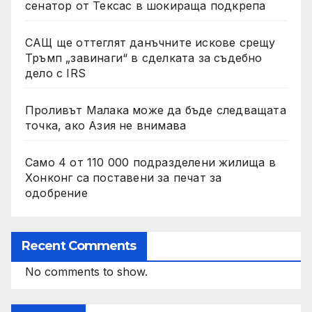
сенатор от Тексас в шокираща подкрепа
САЩ ще оттеглят данъчните искове срещу
Тръмп „завинаги“ в сделката за съдебно
дело с IRS
Проливът Малака може да бъде следващата
точка, ако Азия не внимава
Само 4 от 110 000 подразделени жилища в
Хонконг са поставени за печат за
одобрение
Recent Comments
No comments to show.