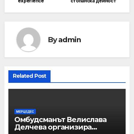
experience
стопанска дейност
By
admin
Related Post
МЕРЦЕДЕС
Омбудсманът Велислава
Делчева организира