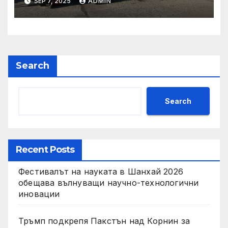
SEP 7, 2025
ADMIN
състояние, ръст на
приходите и напредък в
реализацията на
инфраструктурни и
социални проекти
Search
Search
Recent Posts
Фестивалът на науката в Шанхай 2026
обещава вълнуващи научно-технологични
иновации
Тръмп подкрепя Пакстън над Корнин за