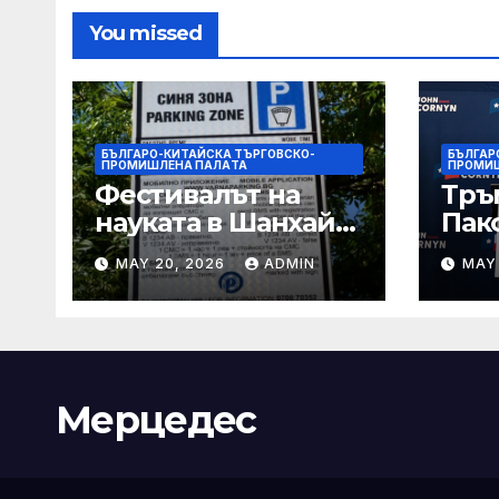
You missed
БЪЛГАРО-КИТАЙСКА ТЪРГОВСКО-
БЪЛГАР
ПРОМИШЛЕНА ПАЛAТА
ПРОМИ
Фестивалът на
Тръ
науката в Шанхай
Пак
2026 обещава
Кор
MAY 20, 2026
ADMIN
MAY
вълнуващи
от Т
научно-
шок
технологични
под
иновации
Мерцедес