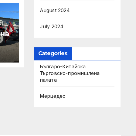
August 2024
July 2024
 на
Categories
Българо-Китайска
Търговско-промишлена
т на
палaта
Мерцедес
на
рни