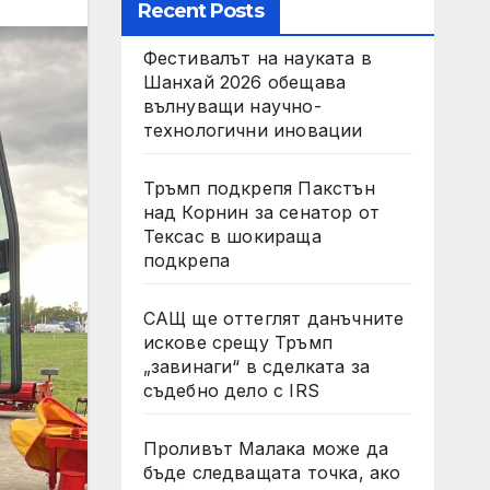
Recent Posts
Фестивалът на науката в
Шанхай 2026 обещава
вълнуващи научно-
технологични иновации
Тръмп подкрепя Пакстън
над Корнин за сенатор от
Тексас в шокираща
подкрепа
САЩ ще оттеглят данъчните
искове срещу Тръмп
„завинаги“ в сделката за
съдебно дело с IRS
Проливът Малака може да
бъде следващата точка, ако