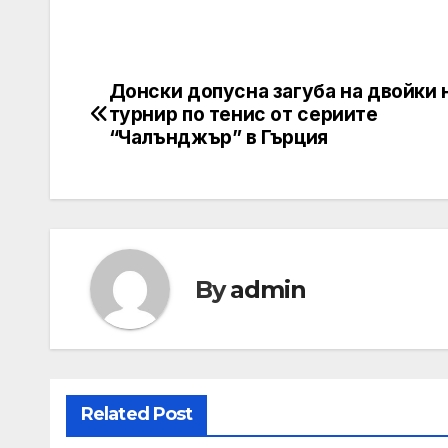
Донски допусна загуба на двойки 
Post
турнир по тенис от сериите
navigation
“Чалънджър” в Гърция
By
admin
Related Post