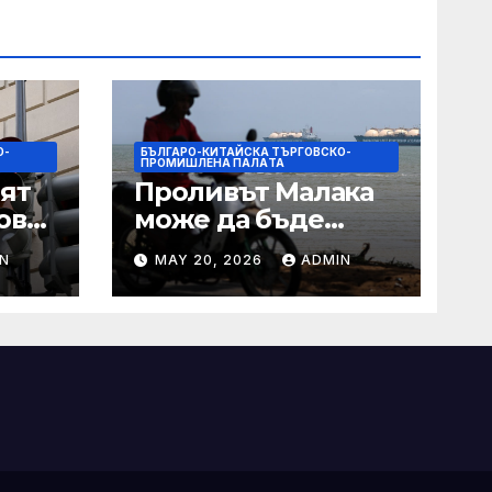
О-
БЪЛГАРО-КИТАЙСКА ТЪРГОВСКО-
ПРОМИШЛЕНА ПАЛAТА
ят
Проливът Малака
ове
може да бъде
следващата точка,
N
MAY 20, 2026
ADMIN
ако Азия не
внимава
 IRS