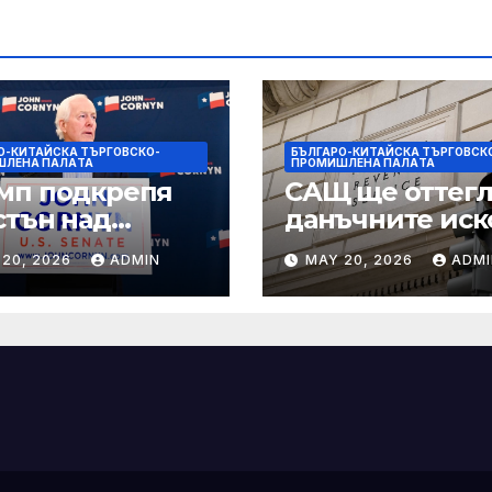
О-КИТАЙСКА ТЪРГОВСКО-
БЪЛГАРО-КИТАЙСКА ТЪРГОВСК
ШЛЕНА ПАЛAТА
ПРОМИШЛЕНА ПАЛAТА
мп подкрепя
САЩ ще оттегл
стън над
данъчните иск
нин за сенатор
срещу Тръмп
 20, 2026
ADMIN
MAY 20, 2026
ADMI
ексас в
„завинаги“ в
ираща
сделката за
крепа
съдебно дело с