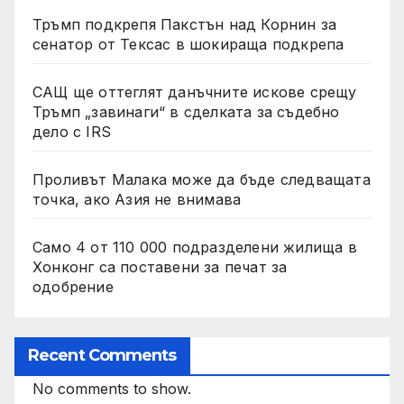
Тръмп подкрепя Пакстън над Корнин за
сенатор от Тексас в шокираща подкрепа
САЩ ще оттеглят данъчните искове срещу
Тръмп „завинаги“ в сделката за съдебно
дело с IRS
Проливът Малака може да бъде следващата
точка, ако Азия не внимава
Само 4 от 110 000 подразделени жилища в
Хонконг са поставени за печат за
одобрение
Recent Comments
No comments to show.