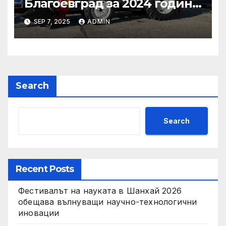
Благоевград за 2024 година:
Стабилно финансово
SEP 7, 2025
ADMIN
състояние, ръст на
приходите и напредък в
реализацията на
инфраструктурни и
социални проекти
Search
Search
Recent Posts
Фестивалът на науката в Шанхай 2026
обещава вълнуващи научно-технологични
иновации