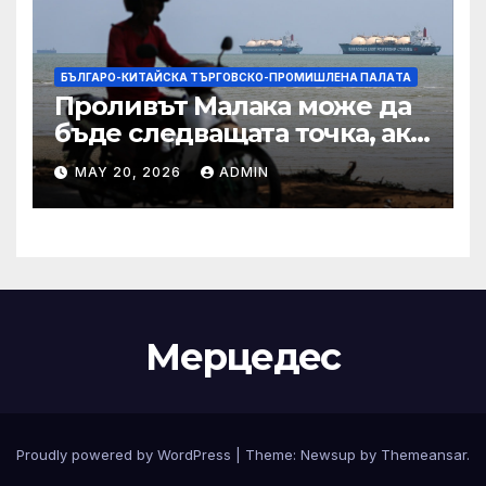
БЪЛГАРО-КИТАЙСКА ТЪРГОВСКО-ПРОМИШЛЕНА ПАЛAТА
Проливът Малака може да
бъде следващата точка, ако
Азия не внимава
MAY 20, 2026
ADMIN
Мерцедес
Proudly powered by WordPress
|
Theme:
Newsup
by
Themeansar
.