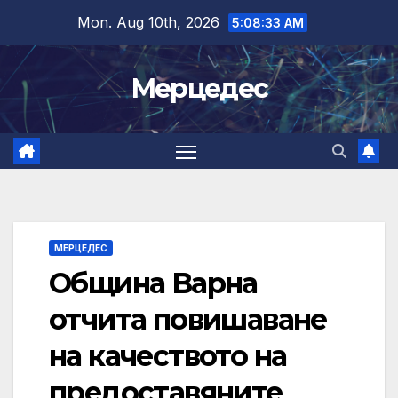
Skip
Mon. Aug 10th, 2026
5:08:34 AM
to
content
Мерцедес
МЕРЦЕДЕС
Община Варна
отчита повишаване
на качеството на
предоставяните