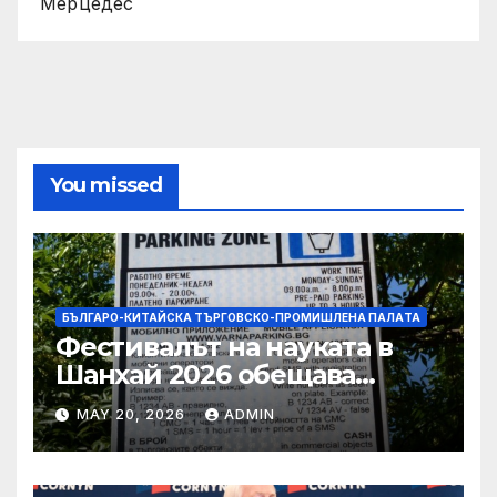
Мерцедес
You missed
БЪЛГАРО-КИТАЙСКА ТЪРГОВСКО-ПРОМИШЛЕНА ПАЛAТА
Фестивалът на науката в
Шанхай 2026 обещава
вълнуващи научно-
MAY 20, 2026
ADMIN
технологични иновации