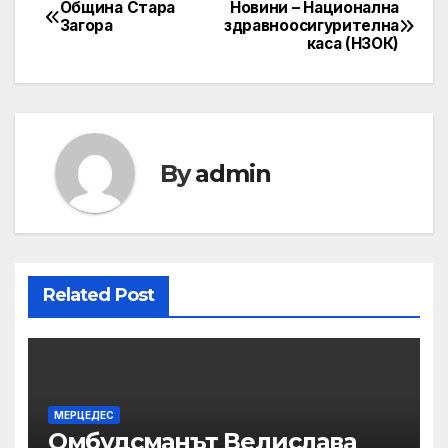
Община Стара
Новини – Национална
Post
Загора
здравноосигурителна
каса (НЗОК)
navigation
By
admin
Related Post
МЕРЦЕДЕС
Омбудсманът Велислава