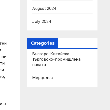
August 2024
в
July 2024
Categories
отни
и
Българо-Китайска
лни
Търговско-промишлена
сти
палaта
ли
во,
Мерцедес
и от