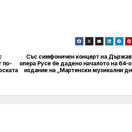
с
Със симфоничен концерт на Държав
 по-
опера Русе бе дадено началото на 64-
рската
издание на „Мартенски музикални дн