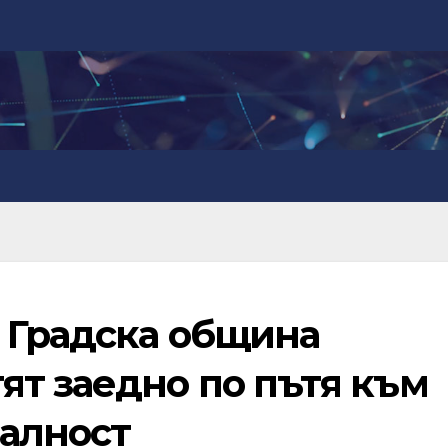
 Градска община
ят заедно по пътя към
алност