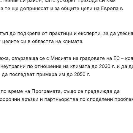
ствения си район, като ускорят прехода си към
а те ще допринесат и за общите цели на Европа в
ъп до подкрепа от практици и експерти, за да улесн
 целите си в областта на климата.
ежа, свързваща се с Мисията на градовете на ЕС – ко
 неутрални по отношение на климата до 2030 г. и да д
да последват примера им до 2050 г.
по време на Програмата, също се предвижда да
госрочни връзки и партньорства по споделени пробле