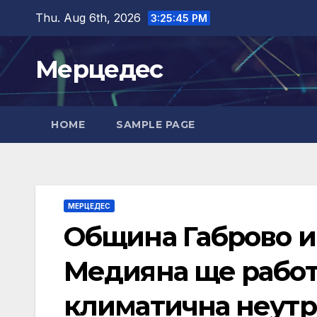
Skip
Thu. Aug 6th, 2026
3:25:47 PM
to
content
Мерцедес
HOME
SAMPLE PAGE
МЕРЦЕДЕС
Община Габрово и
Медияна ще работ
климатична неутр