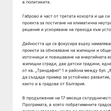
в политиките.
Габрово е част от третата кохорта и ще с
проекта за постигане на климатична неутр
решения и ускоряване на прехода към уст
Дейността ще се фокусира върху намалява
проекти за обновяване на жилищни и обще
източници и повишаване на енергийната е
жилищни сгради, две детски градини, една
от кв. „Трендафил“ 1 и района между бул. 
да създаде пример за устойчиво развитие,
както и в градове от България.
В продължение на 17 месеца сътрудничеств
Програмата, в която побратимените градо