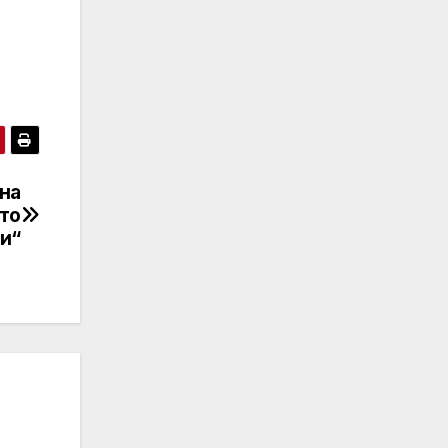
на
ото
и“