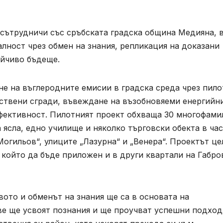
и сътрудничи със сръбската градска община Медияна, 
алност чрез обмен на знания, репликация на доказани
ойчиво бъдеще.
не на въглеродните емисии в градска среда чрез пил
ствени сгради, въвеждане на възобновяеми енергийн
фективност. Пилотният проект обхваща 30 многофами
 ясла, едно училище и няколко търговски обекта в ча
„Могильов“, улиците „Лазурна“ и „Венера“. Проектът це
 който да бъде приложен и в други квартали на Габро
ото и обменът на знания ще са в основата на
ве ще усвоят познания и ще проучват успешни подход