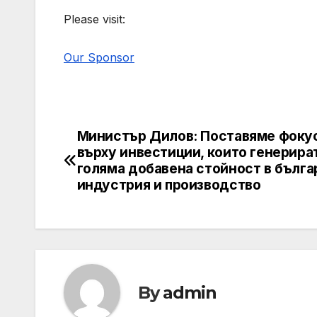
Please visit:
Our Sponsor
Министър Дилов: Поставяме фоку
Post
върху инвестиции, които генерират
navigation
голяма добавена стойност в бълга
индустрия и производство
By
admin