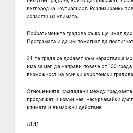
пилотни градове, които да приложат в соб
въглеродна неутралност. Реализирайки тов
областта на климата.
Побратимените градове също ще имат дост
Програмата и да им помогнат да постигнат
24-те града се добавят към нарастваща мр
има за цел да направи повече от 100 града
възможност на всички европейски градове 
Отношенията, създадени между градовете 
продължат и извън нея, насърчавайки дъл
климата и възможни действия.
/ИИ/