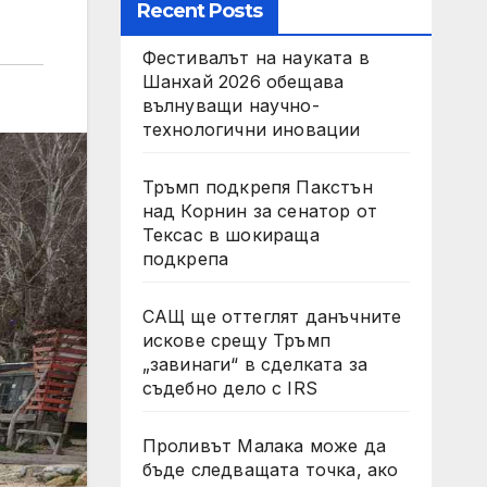
Recent Posts
Фестивалът на науката в
Шанхай 2026 обещава
вълнуващи научно-
технологични иновации
Тръмп подкрепя Пакстън
над Корнин за сенатор от
Тексас в шокираща
подкрепа
САЩ ще оттеглят данъчните
искове срещу Тръмп
„завинаги“ в сделката за
съдебно дело с IRS
Проливът Малака може да
бъде следващата точка, ако