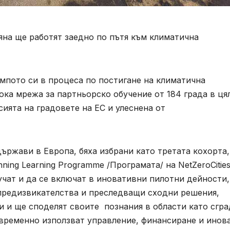
емпото си в процеса по постигане на климатична
ка мрежа за партньорско обучение от 184 града в ця
ията на градовете на ЕС и улеснена от
ържави в Европа, бяха избрани като третата кохорта,
ning Learning Programme /Програмата/ на NetZeroCities
 учат и да се включат в иновативни пилотни дейности,
 предизвикателства и преследващи сходни решения,
и и ще споделят своите познания в области като сгра
евременно използват управление, финансиране и инов