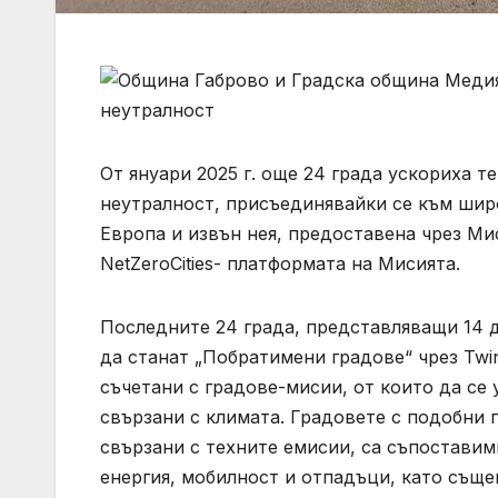
От януари 2025 г. още 24 града ускориха т
неутралност, присъединявайки се към широ
Европа и извън нея, предоставена чрез Мис
NetZeroCities- платформата на Мисията.
Последните 24 града, представляващи 14 д
да станат „Побратимени градове“ чрез Twin
съчетани с градове-мисии, от които да се
свързани с климата. Градовете с подобни
свързани с техните емисии, са съпоставим
енергия, мобилност и отпадъци, като същ