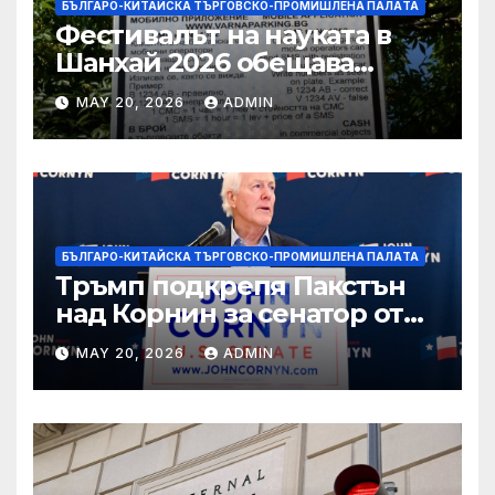
БЪЛГАРО-КИТАЙСКА ТЪРГОВСКО-ПРОМИШЛЕНА ПАЛAТА
Фестивалът на науката в
Шанхай 2026 обещава
вълнуващи научно-
MAY 20, 2026
ADMIN
технологични иновации
БЪЛГАРО-КИТАЙСКА ТЪРГОВСКО-ПРОМИШЛЕНА ПАЛAТА
Тръмп подкрепя Пакстън
над Корнин за сенатор от
Тексас в шокираща
MAY 20, 2026
ADMIN
подкрепа