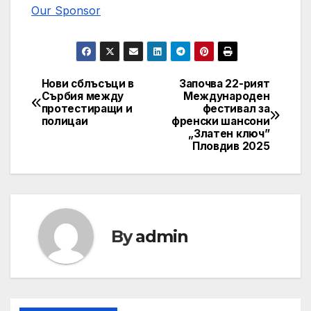
Our Sponsor
Нови сблъсъци в
Започва 22-рият
Post
Сърбия между
Международен
протестиращи и
фестивал за
navigation
полицаи
френски шансони
„Златен ключ”
Пловдив 2025
By
admin