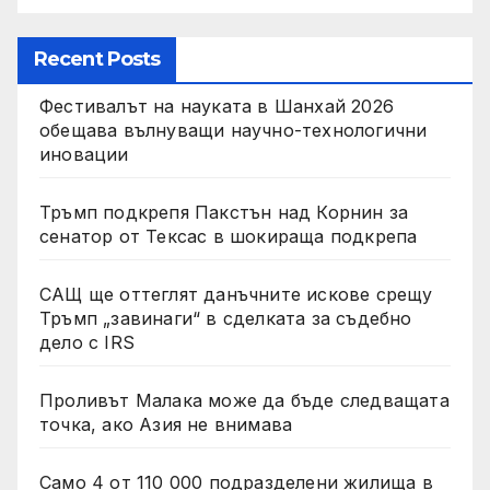
Recent Posts
Фестивалът на науката в Шанхай 2026
обещава вълнуващи научно-технологични
иновации
Тръмп подкрепя Пакстън над Корнин за
сенатор от Тексас в шокираща подкрепа
САЩ ще оттеглят данъчните искове срещу
Тръмп „завинаги“ в сделката за съдебно
дело с IRS
Проливът Малака може да бъде следващата
точка, ако Азия не внимава
Само 4 от 110 000 подразделени жилища в