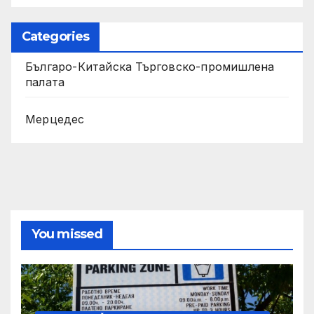
Categories
Българо-Китайска Търговско-промишлена
палaта
Мерцедес
You missed