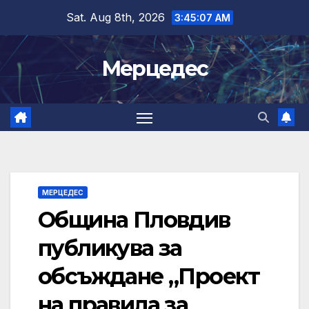
Skip
Sat. Aug 8th, 2026
3:45:08 AM
to
content
Мерцедес
МЕРЦЕДЕС
Община Пловдив
публикува за
обсъждане „Проект
на правила за