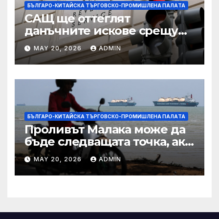
БЪЛГАРО-КИТАЙСКА ТЪРГОВСКО-ПРОМИШЛЕНА ПАЛAТА
САЩ ще оттеглят
данъчните искове срещу
Тръмп „завинаги“ в
MAY 20, 2026
ADMIN
сделката за съдебно дело с
IRS
БЪЛГАРО-КИТАЙСКА ТЪРГОВСКО-ПРОМИШЛЕНА ПАЛAТА
Проливът Малака може да
бъде следващата точка, ако
Азия не внимава
MAY 20, 2026
ADMIN