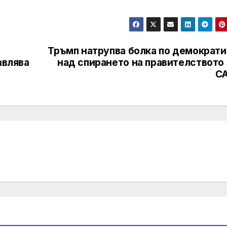
Тръмп натрупва болка по демократи
авлява
над спирането на правителството 
С