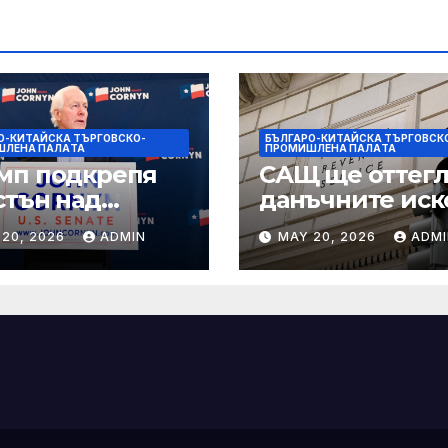
О-КИТАЙСКА ТЪРГОВСКО-
БЪЛГАРО-КИТАЙСКА ТЪРГОВСК
ШЛЕНА ПАЛAТА
ПРОМИШЛЕНА ПАЛAТА
мп подкрепя
САЩ ще оттегл
стън над
данъчните иск
нин за сенатор
срещу Тръмп
 20, 2026
ADMIN
MAY 20, 2026
ADMI
ексас в
„завинаги“ в
ираща
сделката за
крепа
съдебно дело с