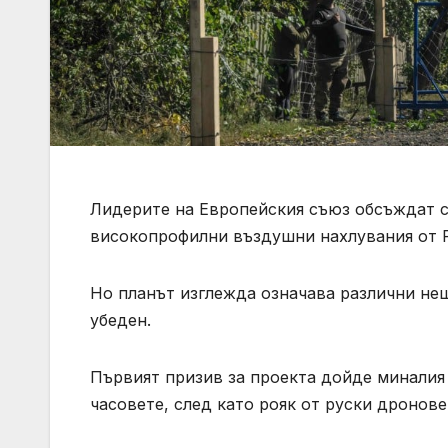
Лидерите на Европейския съюз обсъждат с
високопрофилни въздушни нахлувания от Р
Но планът изглежда означава различни нещ
убеден.
Първият призив за проекта дойде миналия 
часовете, след като рояк от руски дроно