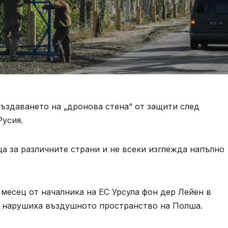
ъздаването на „дронова стена“ от защити след
усия.
а за различните страни и не всеки изглежда напълно
месец от началника на ЕС Урсула фон дер Лейен в
ве нарушиха въздушното пространство на Полша.