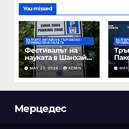
You missed
БЪЛГАРО-КИТАЙСКА ТЪРГОВСКО-
БЪЛГАР
ПРОМИШЛЕНА ПАЛAТА
ПРОМИ
Фестивалът на
Тръ
науката в Шанхай
Пак
2026 обещава
Кор
MAY 20, 2026
ADMIN
MAY
вълнуващи
от Т
научно-
шок
технологични
под
иновации
Мерцедес