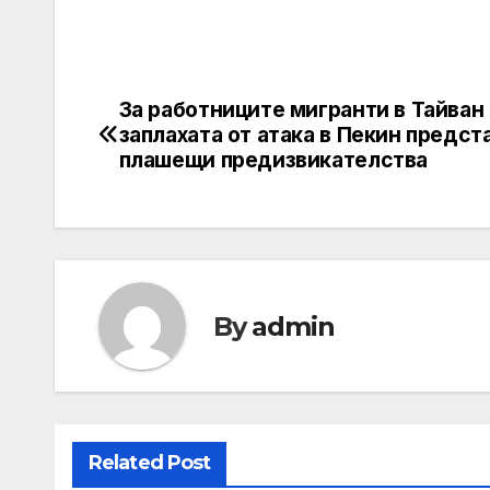
За работниците мигранти в Тайван
Post
заплахата от атака в Пекин предст
navigation
плашещи предизвикателства
By
admin
Related Post