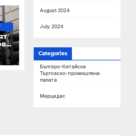
August 2024
July 2024
-
ят
ове
Categories
Българо-Китайска
 IRS
Търговско-промишлена
палaта
Мерцедес