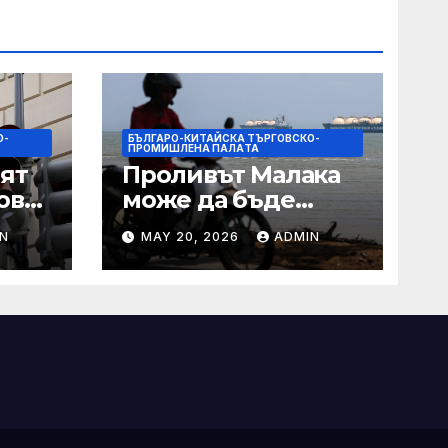
О-
БЪЛГАРО-КИТАЙСКА ТЪРГОВСКО-
ПРОМИШЛЕНА ПАЛAТА
ят
Проливът Малака
ове
може да бъде
следващата точка,
N
MAY 20, 2026
ADMIN
ако Азия не
внимава
 IRS