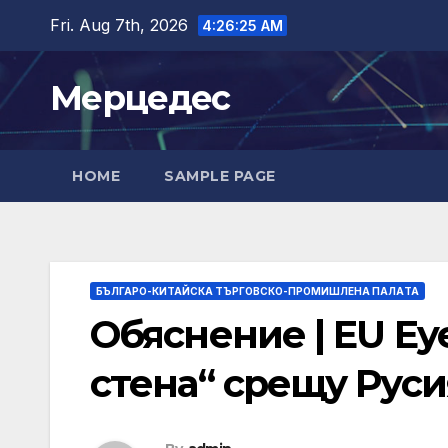
Skip
Fri. Aug 7th, 2026
4:26:26 AM
to
content
Мерцедес
HOME
SAMPLE PAGE
БЪЛГАРО-КИТАЙСКА ТЪРГОВСКО-ПРОМИШЛЕНА ПАЛAТА
Обяснение | EU Ey
стена“ срещу Руси