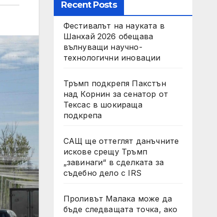
Recent Posts
Фестивалът на науката в
Шанхай 2026 обещава
вълнуващи научно-
технологични иновации
Тръмп подкрепя Пакстън
над Корнин за сенатор от
Тексас в шокираща
подкрепа
САЩ ще оттеглят данъчните
искове срещу Тръмп
„завинаги“ в сделката за
съдебно дело с IRS
Проливът Малака може да
бъде следващата точка, ако