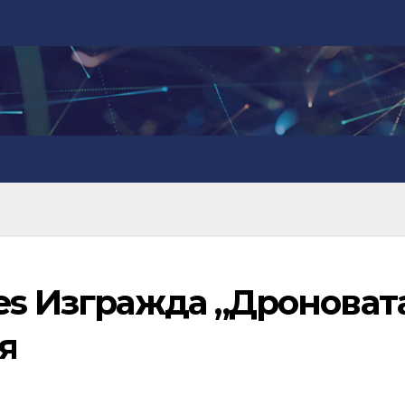
es Изгражда „Дроноват
я