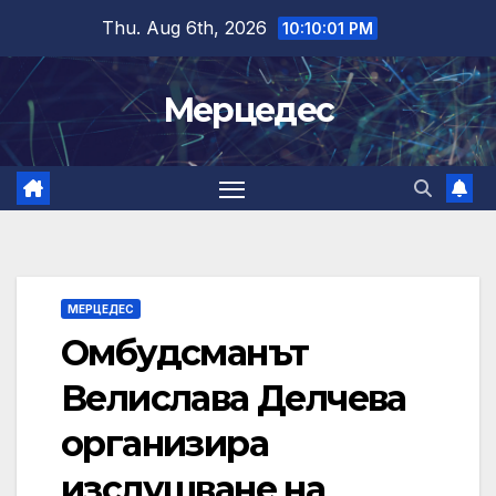
Skip
Thu. Aug 6th, 2026
10:10:01 PM
to
content
Мерцедес
МЕРЦЕДЕС
Омбудсманът
Велислава Делчева
организира
изслушване на