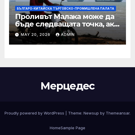
БЪЛГАРО-КИТАЙСКА ТЪРГОВСКО-ПРОМИШЛЕНА ПАЛAТА
Проливът Малака може да
бъде следващата точка, ако
Азия не внимава
MAY 20, 2026
ADMIN
Мерцедес
Proudly powered by WordPress
|
Theme:
Newsup
by
Themeansar
.
Home
Sample Page