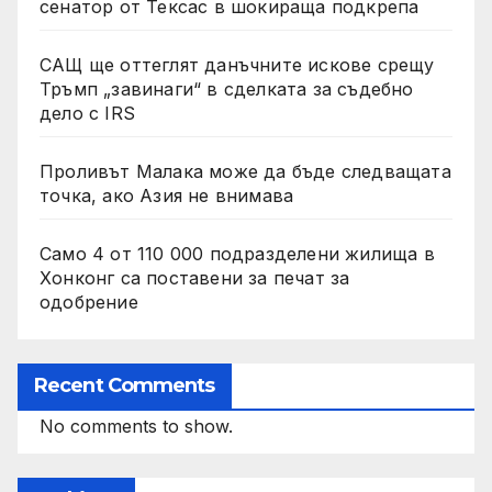
сенатор от Тексас в шокираща подкрепа
САЩ ще оттеглят данъчните искове срещу
Тръмп „завинаги“ в сделката за съдебно
дело с IRS
Проливът Малака може да бъде следващата
точка, ако Азия не внимава
Само 4 от 110 000 подразделени жилища в
Хонконг са поставени за печат за
одобрение
Recent Comments
No comments to show.