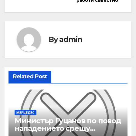
работи съвестно
By
admin
Related Post
МЕРЦЕДЕС
Министър Гуцанов по повод
нападението срещу
инспектори по труда: