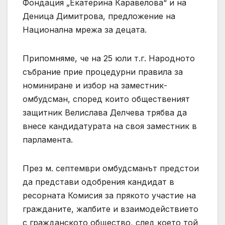
Фондация „Екатерина Каравелова“ и на
Деница Димитрова, предложение на
Национална мрежа за децата.
Припомняме, че на 25 юли т.г. Народното
събрание прие процедурни правила за
номиниране и избор на заместник-
омбудсман, според които общественият
защитник Велислава Делчева трябва да
внесе кандидатурата на своя заместник в
парламента.
През м. септември омбудсманът предстои
да представи одобрения кандидат в
ресорната Комисия за прякото участие на
гражданите, жалбите и взаимодействието
с гражданското общество, след което той