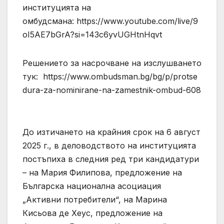
институцията на
омбудсмана: https://www.youtube.com/live/9
oI5AE7bGrA?si=143c6yvUGHtnHqvt
Решението за насрочване на изслушването
тук: https://www.ombudsman.bg/bg/p/protse
dura-za-nominirane-na-zamestnik-ombud-608
До изтичането на крайния срок на 6 август
2025 г., в деловодството на институцията
постъпиха в следния ред три кандидатури
– на Мария Филипова, предложение на
Българска национална асоциация
„Активни потребители“, на Марина
Кисьова де Хеус, предложение на