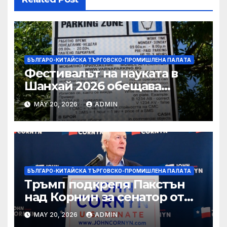
БЪЛГАРО-КИТАЙСКА ТЪРГОВСКО-ПРОМИШЛЕНА ПАЛAТА
Фестивалът на науката в
Шанхай 2026 обещава
вълнуващи научно-
MAY 20, 2026
ADMIN
технологични иновации
БЪЛГАРО-КИТАЙСКА ТЪРГОВСКО-ПРОМИШЛЕНА ПАЛAТА
Тръмп подкрепя Пакстън
над Корнин за сенатор от
Тексас в шокираща
MAY 20, 2026
ADMIN
подкрепа