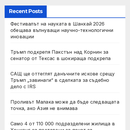
Recent Posts
Фестивалът на науката в Шанхай 2026
обещава вълнуващи научно-технологични
иновации
Тръмп подкрепя Пакстън над Корнин за
сенатор от Тексас в шокираща подкрепа
САЩ ще оттеглят данъчните искове срещу
Тръмп „завинаги“ в сделката за съдебно
дело с IRS
Проливът Малака може да бъде следващата
точка, ако Азия не внимава
Само 4 от 110 000 подразделени жилища в