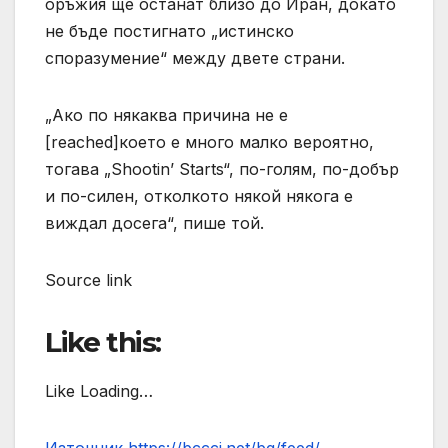
оръжия ще останат близо до Иран, докато
не бъде постигнато „истинско
споразумение“ между двете страни.
„Ако по някаква причина не е
[reached]което е много малко вероятно,
тогава „Shootin’ Starts“, по-голям, по-добър
и по-силен, отколкото някой някога е
виждал досега“, пише той.
Source link
Like this:
Like Loading…