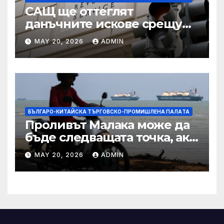
САЩ ще оттеглят
данъчните искове срещу
Тръмп „завинаги“ в
MAY 20, 2026
ADMIN
сделката за съдебно дело с
IRS
БЪЛГАРО-КИТАЙСКА ТЪРГОВСКО-ПРОМИШЛЕНА ПАЛAТА
Проливът Малака може да
бъде следващата точка, ако
Азия не внимава
MAY 20, 2026
ADMIN