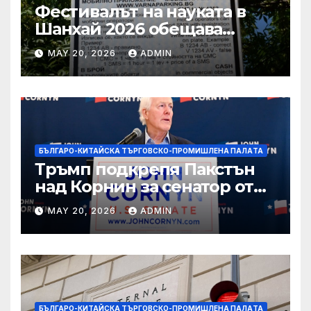
Фестивалът на науката в
Шанхай 2026 обещава
вълнуващи научно-
MAY 20, 2026
ADMIN
технологични иновации
БЪЛГАРО-КИТАЙСКА ТЪРГОВСКО-ПРОМИШЛЕНА ПАЛAТА
Тръмп подкрепя Пакстън
над Корнин за сенатор от
Тексас в шокираща
MAY 20, 2026
ADMIN
подкрепа
БЪЛГАРО-КИТАЙСКА ТЪРГОВСКО-ПРОМИШЛЕНА ПАЛAТА