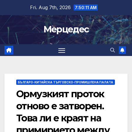
Skip
Fri. Aug 7th, 2026
7:50:12 AM
to
content
Мерцедес
БЪЛГАРО-КИТАЙСКА ТЪРГОВСКО-ПРОМИШЛЕНА ПАЛAТА
Ормузкият проток
отново е затворен.
Това ли е краят на
примирието между