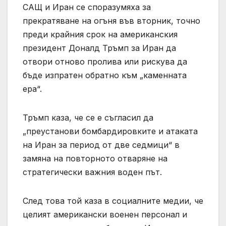
САЩ и Иран се споразумяха за
прекратяване на огъня във вторник, точно
преди крайния срок на американския
президент Доналд Тръмп за Иран да
отвори отново пролива или рискува да
бъде изпратен обратно към „каменната
ера“.
Тръмп каза, че се е съгласил да
„преустанови бомбардировките и атаката
на Иран за период от две седмици“ в
замяна на повторното отваряне на
стратегически важния воден път.
След това той каза в социалните медии, че
целият американски военен персонал и