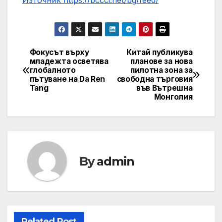
Източник https://bccci.net/bg/feed/
Фокусът върху
Китай публикува
Post
младежта осветява
планове за нова
глобалното
пилотна зона за
navigation
пътуване на Da Ren
свободна търговия
Tang
във Вътрешна
Монголия
By
admin
Related Post