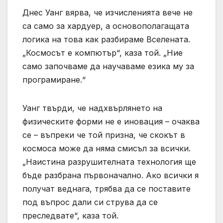
Днес Уанг вярва, че изчисленията вече не
са само за хардуер, а основополагащата
логика на това как разбираме Вселената.
„Космосът е компютър“, каза той. „Ние
само започваме да научаваме езика му за
програмиране.“
Уанг твърди, че надхвърлянето на
физическите форми не е иновация – очаква
се – въпреки че той призна, че скокът в
космоса може да няма смисъл за всички.
„Наистина разрушителната технология ще
бъде разбрана първоначално. Ако всички я
получат веднага, трябва да се поставите
под въпрос дали си струва да се
преследвате“, каза той.