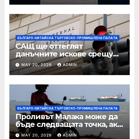
БЪЛГАРО-КИТАЙСКА ТЪРГОВСКО-ПРОМИШЛЕНА ПАЛAТА
САЩ ще оттеглят
данъчните искове срещу
Тръмп „завинаги“ в
MAY 20, 2026
ADMIN
сделката за съдебно дело с
IRS
БЪЛГАРО-КИТАЙСКА ТЪРГОВСКО-ПРОМИШЛЕНА ПАЛAТА
Проливът Малака може да
бъде следващата точка, ако
Азия не внимава
MAY 20, 2026
ADMIN