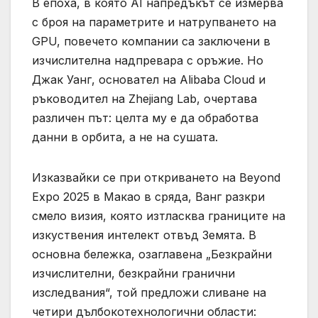
В епоха, в която AI напредъкът се измерва
с броя на параметрите и натрупването на
GPU, повечето компании са заключени в
изчислителна надпревара с оръжие. Но
Джак Уанг, основател на Alibaba Cloud и
ръководител на Zhejiang Lab, очертава
различен път: целта му е да обработва
данни в орбита, а не на сушата.
Изказвайки се при откриването на Beyond
Expo 2025 в Макао в сряда, Ванг разкри
смело визия, която изтласква границите на
изкуствения интелект отвъд Земята. В
основна бележка, озаглавена „Безкрайни
изчислителни, безкрайни гранични
изследвания“, той предложи сливане на
четири дълбокотехнологични области: