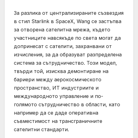
За разлика от централизираните съзвездия
в стил Starlink в SpaceX, Wang се застъпва
за отворена сателитна мрежа, където
участниците навсякъде по света могат да
допринесат с сателити, захранвани от
изчисления, за да образуват разпределена
система за сътрудничество. Този модел,
твърди той, изисква демонтиране на
бариери между аерокосмическото
пространство, ИТ индустриите и
международното управление и по-
голямото сътрудничество в области, като
например да се даде оперативна
съвместимост на трансграничните
сателитни стандарти.