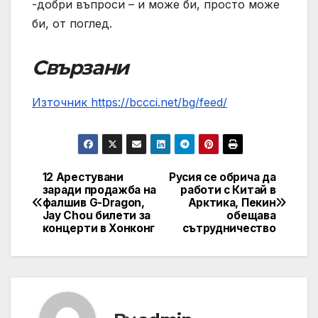
-добри въпроси – и може би, просто може
би, от поглед.
Свързани
Източник https://bccci.net/bg/feed/
12 Арестувани
Русия се обрича да
Post
заради продажба на
работи с Китай в
фалшив G-Dragon,
Арктика, Пекин
navigation
Jay Chou билети за
обещава
концерти в Хонконг
сътрудничество