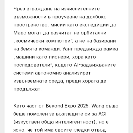
Чрез вграждане на изчислителните
възможности в проучване на дълбоко
пространство, мисии като експедиции до
Марс могат да разчитат на орбитални
„космически компютри“, а не на базирани
на Земята команди. Уанг предвижда рамка
„машини като пионери, хора като
последователи“, където AI-задвижваните
системи автономно анализират
извънземната среда, преди хората да
продължат.
Като част от Beyond Expo 2025, Wang също
беше помолен за възгледите си за AGI
(изкуствен обща интелигентност), но е
ясно, че той има своите гледки отвъд