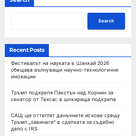
Search
Recent Posts
Фестивалът на науката в Шанхай 2026
обещава вълнуващи научно-технологични
иновации
Тръмп подкрепя Пакстън над Корнин за
сенатор от Тексас в шокираща подкрепа
САЩ ще оттеглят данъчните искове срещу
Тръмп „завинаги“ в сделката за съдебно
дело с IRS