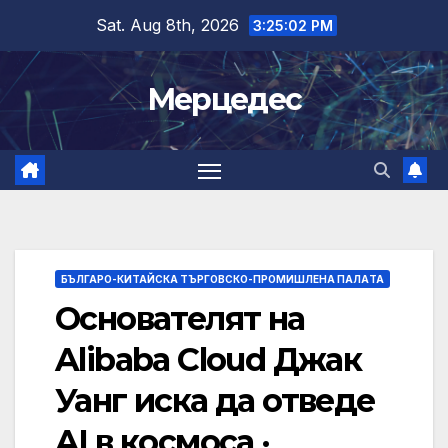
Skip
Sat. Aug 8th, 2026
3:25:03 PM
to
content
Мерцедес
БЪЛГАРО-КИТАЙСКА ТЪРГОВСКО-ПРОМИШЛЕНА ПАЛAТА
Основателят на
Alibaba Cloud Джак
Уанг иска да отведе
AI в космоса ·