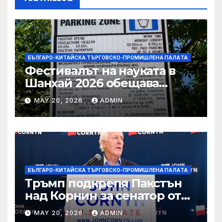
БЪЛГАРО-КИТАЙСКА ТЪРГОВСКО-ПРОМИШЛЕНА ПАЛAТА
Фестивалът на науката в
Шанхай 2026 обещава
вълнуващи научно-
MAY 20, 2026
ADMIN
технологични иновации
БЪЛГАРО-КИТАЙСКА ТЪРГОВСКО-ПРОМИШЛЕНА ПАЛAТА
Тръмп подкрепя Пакстън
над Корнин за сенатор от
Тексас в шокираща
MAY 20, 2026
ADMIN
подкрепа