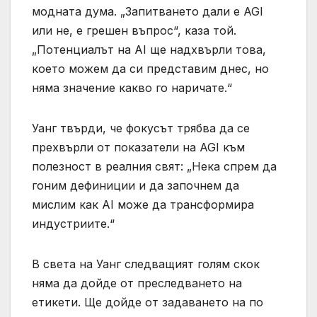
модната дума. „Запитването дали е AGI
или не, е грешен въпрос“, каза той.
„Потенциалът на AI ще надхвърли това,
което можем да си представим днес, но
няма значение какво го наричате.“
Уанг твърди, че фокусът трябва да се
прехвърли от показатели на AGI към
полезност в реалния свят: „Нека спрем да
гоним дефиниции и да започнем да
мислим как AI може да трансформира
индустриите.“
В света на Уанг следващият голям скок
няма да дойде от преследването на
етикети. Ще дойде от задаването на по