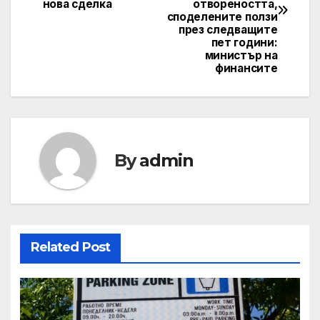
нова сделка
отвореността,
споделените ползи
през следващите
пет години:
министър на
финансите
By
admin
Related Post