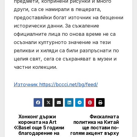
предмети, копринени рисунки и много
други, са се намирали в пещерата,
предоставяйки богат източник на безценни
исторически данни. За съжаление
официалните лица по онова време не са
осъзнали културното значение на тези
реликви и хиляди са били разпръснати по
целия свят, сега се съхраняват в музеи и
частни колекции.
Източник https://bccci.net/bg/feed/
Хонконг държи
Фискалната
Post
короната на Art
политика на Китай
Basel още 5 години
ще постави по-
navigation
благодарение на
голям акцент върху