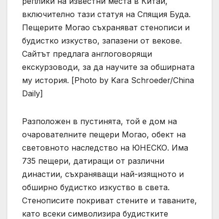
реплики на известни места в Китай,
включително тази статуя на Спящия Буда.
Пещерите Могао съхраняват стенописи и
будистко изкуство, запазени от векове.
Сайтът предлага англоговорящи
екскурзоводи, за да научите за обширната
му история. [Photo by Kara Schroeder/China
Daily]
Разположен в пустинята, той е дом на
очарователните пещери Могао, обект на
световното наследство на ЮНЕСКО. Има
735 пещери, датиращи от различни
династии, съхраняващи най-изящното и
обширно будистко изкуство в света.
Стенописите покриват стените и таваните,
като всеки символизира будистките