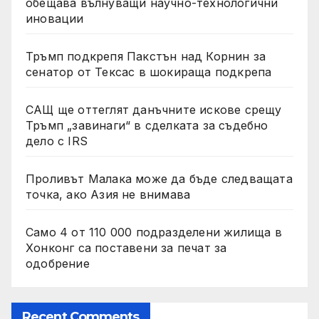
обещава вълнуващи научно-технологични
иновации
Тръмп подкрепя Пакстън над Корнин за
сенатор от Тексас в шокираща подкрепа
САЩ ще оттеглят данъчните искове срещу
Тръмп „завинаги“ в сделката за съдебно
дело с IRS
Проливът Малака може да бъде следващата
точка, ако Азия не внимава
Само 4 от 110 000 подразделени жилища в
Хонконг са поставени за печат за
одобрение
Recent Comments