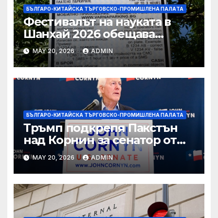
БЪЛГАРО-КИТАЙСКА ТЪРГОВСКО-ПРОМИШЛЕНА ПАЛAТА
Фестивалът на науката в
Шанхай 2026 обещава
вълнуващи научно-
MAY 20, 2026
ADMIN
технологични иновации
БЪЛГАРО-КИТАЙСКА ТЪРГОВСКО-ПРОМИШЛЕНА ПАЛAТА
Тръмп подкрепя Пакстън
над Корнин за сенатор от
Тексас в шокираща
MAY 20, 2026
ADMIN
подкрепа