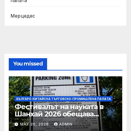
палaта
Мерцедес
You missed
БЪЛГАРО-КИТАЙСКА ТЪРГОВСКО-ПРОМИШЛЕНА ПАЛAТА
Фестивалът на науката в
Шанхай 2026 обещава
вълнуващи научно-
MAY 20, 2026
ADMIN
технологични иновации