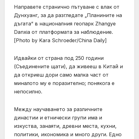
Направете странично пътуване с влак от
Дунхуанг, за да разгледате „Планините на
дъгата“ в националния геопарк Zhangye
Danxia от платформата за наблюдение.
[Photo by Kara Schroeder/China Daily]
Идвайки от страна под 250 години
(Съединените щати), да живееш в Китай и
да откриеш дори само малка част от
миналото му е поразително; понякога е
непосилно.
Между научаването за различните
династии и етнически групи има и
изкуства, занаяти, древни места, кухни,
политики, икономика и много други. Едно