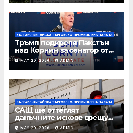
БЪЛГАРО-КИТАЙСКА ТЪРГОВСКО-ПРОМИШЛЕНА ПАЛAТА
Тръмп подкрепя Пакстън
над Корнин за сенатор от
Тексас в шокираща
MAY 20, 2026
ADMIN
подкрепа
БЪЛГАРО-КИТАЙСКА ТЪРГОВСКО-ПРОМИШЛЕНА ПАЛAТА
САЩ ще оттеглят
данъчните искове срещу
Тръмп „завинаги“ в
MAY 20, 2026
ADMIN
сделката за съдебно дело с