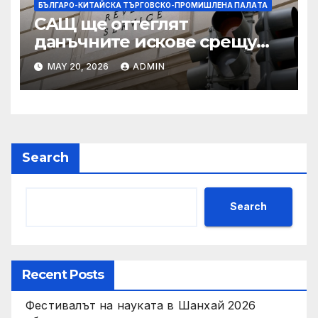
БЪЛГАРО-КИТАЙСКА ТЪРГОВСКО-ПРОМИШЛЕНА ПАЛAТА
САЩ ще оттеглят
данъчните искове срещу
Тръмп „завинаги“ в
MAY 20, 2026
ADMIN
сделката за съдебно дело с
IRS
Search
Search
Recent Posts
Фестивалът на науката в Шанхай 2026