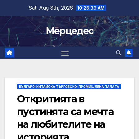
Skip
Sat. Aug 8th, 2026
10:26:37 AM
to
content
Мерцедес
БЪЛГАРО-КИТАЙСКА ТЪРГОВСКО-ПРОМИШЛЕНА ПАЛAТА
Откритията в
пустинята са мечта
на любителите на
историята