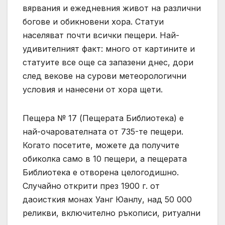
вярвания и ежедневния живот на различни
богове и обикновени хора. Статуи
населяват почти всички пещери. Най-
удивителният факт: много от картините и
статуите все още са запазени днес, дори
след векове на сурови метеорологични
условия и нанесени от хора щети.
Пещера № 17 (Пещерата Библиотека) е
най-очарователната от 735-те пещери.
Когато посетите, можете да получите
обиколка само в 10 пещери, а пещерата
Библиотека е отворена целогодишно.
Случайно открити през 1900 г. от
даоисткия монах Уанг Юанлу, над 50 000
реликви, включително ръкописи, ритуални