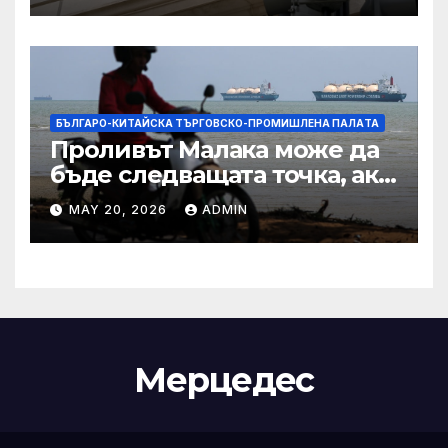
IRS
БЪЛГАРО-КИТАЙСКА ТЪРГОВСКО-ПРОМИШЛЕНА ПАЛAТА
Проливът Малака може да
бъде следващата точка, ако
Азия не внимава
MAY 20, 2026
ADMIN
Мерцедес