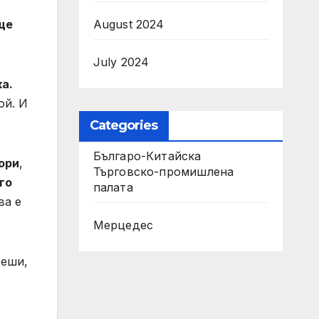
August 2024
ще
July 2024
ка.
ой. И
Categories
Българо-Китайска
ори
,
Търговско-промишлена
го
палaта
ва е
Мерцедес
реши,