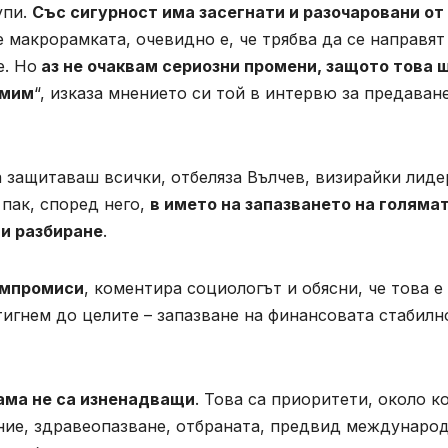
упи.
Със сигурност има засегнати и разочаровани от
е макрорамката, очевидно е, че трябва да се направят
е. Но
аз не очаквам сериозни промени, защото това 
емим
“, изказа мнението си той в интервю за предаван
да защитаваш всички, отбеляза Вълчев, визирайки лиде
пак, според него,
в името на запазването на голяма
и разбиране
.
омпромиси
, коментира социологът и обясни, че това е
игнем до целите – запазване на финансовата стабилн
ама не са изненадващи
. Това са приоритети, около к
ние, здравеопазване, отбраната, предвид междунаро