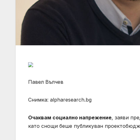
Павел Вълчев
Снимка: alpharesearch.bg
Очаквам социално напрежение
, заяви пр
като снощи беше публикуван проектобюдже