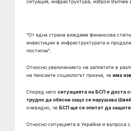
ситуация, инфраструктура, изброи Вълчев 
“От една страна виждаме финансова стагна
инвестиции в инфраструктурата и продължа
постигне”.
Относно увеличението на заплатите в раз
на пенсиите социологът призна, че
има изв
Според него
ситуацията на БСП е доста с
трудно да обясни защо се нарушава Шве
очевидно, че
БСП ще се опитат да защит
Относно ситуацията в Украйна и въпроса с