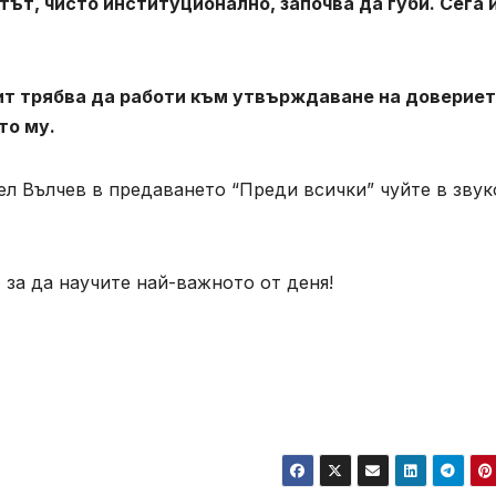
тът, чисто институционално, започва да губи. Сега 
ит трябва да работи към утвърждаване на доверие
то му.
л Вълчев в предаването “Преди всички” чуйте в звук
 за да научите най-важното от деня!