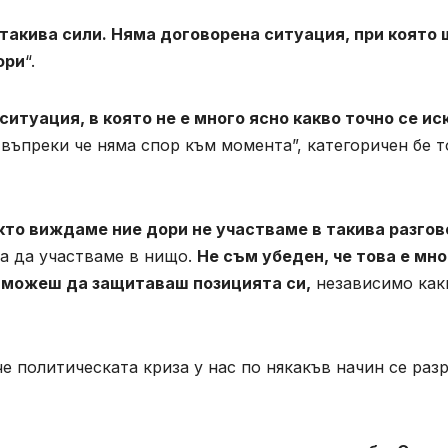
 такива сили. Няма договорена ситуация, при която 
ори
“.
ситуация, в която не е много ясно какво точно се ис
въпреки че няма спор към момента”, категоричен бе т
акто виждаме ние дори не участваме в такива разгов
ма да участваме в нищо.
Не съм убеден, че това е мно
е можеш да защитаваш позицията си,
независимо как
е политическата криза у нас по някакъв начин се раз