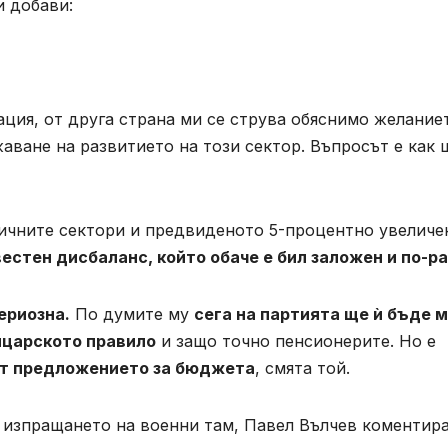
и добави:
ция, от друга страна ми се струва обяснимо желание
ване на развитието на този сектор. Въпросът е как 
личните сектори и предвиденото 5-процентно увеличе
естен дисбаланс, който обаче е бил заложен и по-р
ериозна.
По думите му
сега на партията ще ѝ бъде 
йцарското правило
и защо точно пенсионерите. Но е
ят предложението за бюджета
, смята той.
 изпращането на военни там, Павел Вълчев коментира