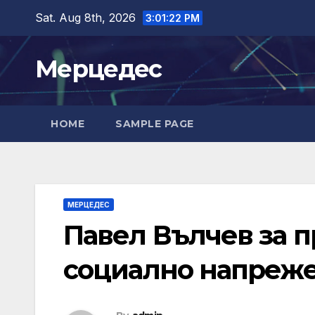
Skip
Sat. Aug 8th, 2026
3:01:23 PM
to
content
Мерцедес
HOME
SAMPLE PAGE
МЕРЦЕДЕС
Павел Вълчев за 
социално напреж