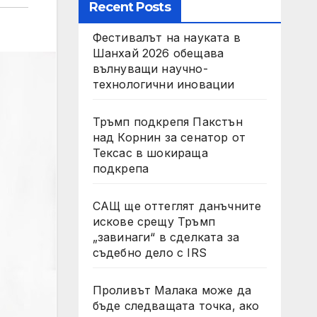
Recent Posts
Фестивалът на науката в
Шанхай 2026 обещава
вълнуващи научно-
технологични иновации
Тръмп подкрепя Пакстън
над Корнин за сенатор от
Тексас в шокираща
подкрепа
САЩ ще оттеглят данъчните
искове срещу Тръмп
„завинаги“ в сделката за
съдебно дело с IRS
Проливът Малака може да
бъде следващата точка, ако