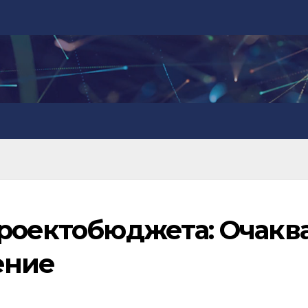
проектобюджета: Очакв
ение