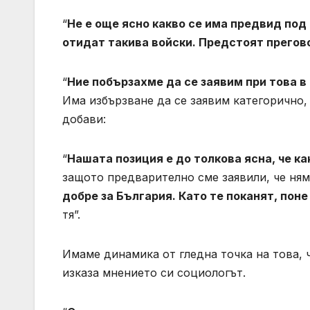
“
Не е още ясно какво се има предвид под
отидат такива войски. Предстоят прегов
“
Ние побързахме да се заявим при това в 
Има избързване да се заявим категорично, 
добави:
“
Нашата позиция е до толкова ясна, че к
защото предварително сме заявили, че ня
добре за България. Като те поканят, пон
тя”.
Имаме динамика от гледна точка на това, ч
изказа мнението си социологът.