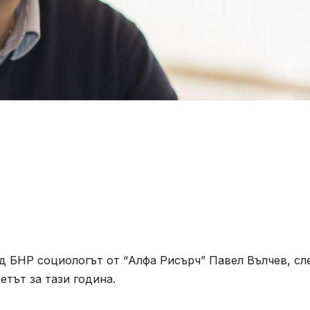
ед БНР социологът от “Алфа Рисърч” Павел Вълчев, сл
тът за тази година.