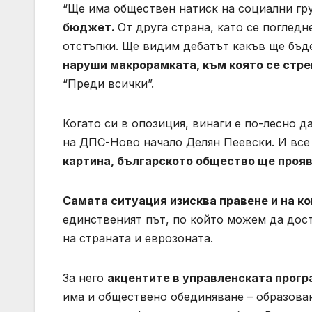
“Ще има обществен натиск на социални гр
бюджет.
От друга страна, като се погледн
отстъпки. Ще видим дебатът какъв ще бъд
наруши макрорамката, към която се стр
“Преди всички”.
Когато си в опозиция, винаги е по-лесно 
на ДПС-Ново начало Делян Пеевски. И все 
картина, българското общество ще прояв
Самата ситуация изисква правене и на к
единственият път, по който можем да дост
на страната и еврозоната.
За него
акцентите в управленската прогр
има и обществено обединяване – образова