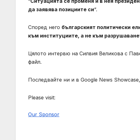
“
Ситуацията се променя и в нея президен
да заявява позициите си
“.
Според него
българският политически ел
към институциите, а не към разрушаване
Цялото интервю на Силвия Великова с Паве
файл.
Последвайте ни и в Google News Showcase,
Please visit:
Our Sponsor