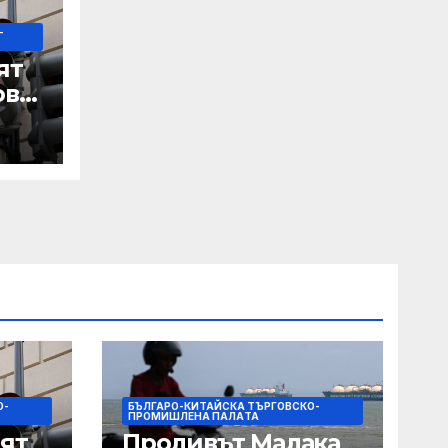
-
ят
ове
 IRS
О-
БЪЛГАРО-КИТАЙСКА ТЪРГОВСКО-
ПРОМИШЛЕНА ПАЛAТА
ят
Проливът Малака