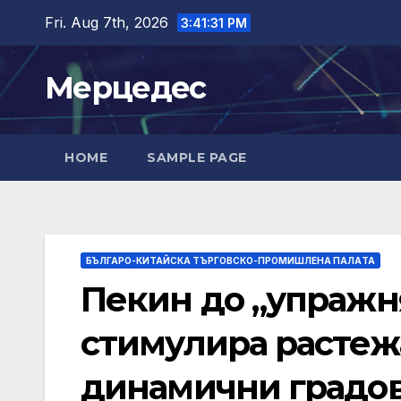
Skip
Fri. Aug 7th, 2026
3:41:32 PM
to
content
Мерцедес
HOME
SAMPLE PAGE
БЪЛГАРО-КИТАЙСКА ТЪРГОВСКО-ПРОМИШЛЕНА ПАЛAТА
Пекин до „упражня
стимулира растеж
динамични градо