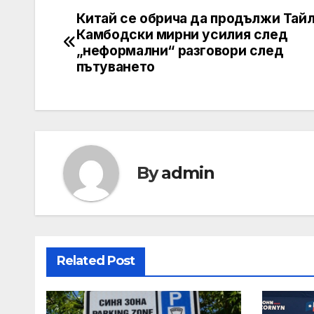
Китай се обрича да продължи Тай
Post
Камбодски мирни усилия след
navigation
„неформални“ разговори след
пътуването
By
admin
Related Post