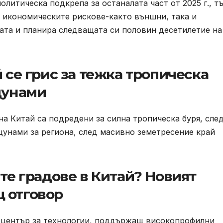
литическа подкрепа за останалата част от 2025 г., т
в икономическите рискове-както външни, така и
ата и планира следващата си половин десетилетие на
й се грис за тежка тропическа
цунами
а Китай са подредени за силна тропическа буря, сле
 цунами за региона, след масивно земетресение край
ите градове в Китай? Новият
 отговор
 център за технологии, поддържащ високопрофилни