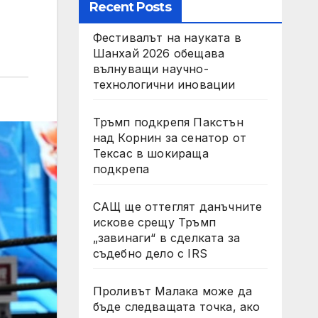
Recent Posts
Фестивалът на науката в
Шанхай 2026 обещава
вълнуващи научно-
технологични иновации
Тръмп подкрепя Пакстън
над Корнин за сенатор от
Тексас в шокираща
подкрепа
САЩ ще оттеглят данъчните
искове срещу Тръмп
„завинаги“ в сделката за
съдебно дело с IRS
Проливът Малака може да
бъде следващата точка, ако