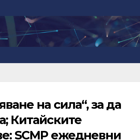
ване на сила“, за да
а; Китайските
ве: SCMP ежедневни