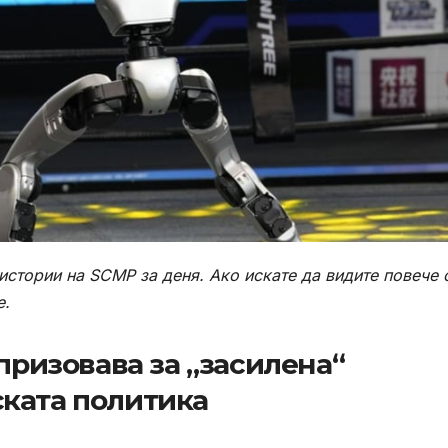
 истории на SCMP за деня. Ако искате да видите повече 
е
.
 призовава за „засилена“
ката политика