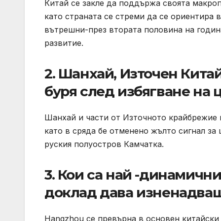
Китай се закле да поддържа своята макропо
като страната се стреми да се ориентира 
вътрешни-през втората половина на годин
развитие.
2. Шанхай, Източен Кита
буря след избягване на 
Шанхай и части от Източното крайбрежие н
като в сряда бе отменено жълто сигнал за
руския полуостров Камчатка.
3. Кои са най -динамичн
доклад дава изненадващ
Hangzhou се превърна в основен китайски