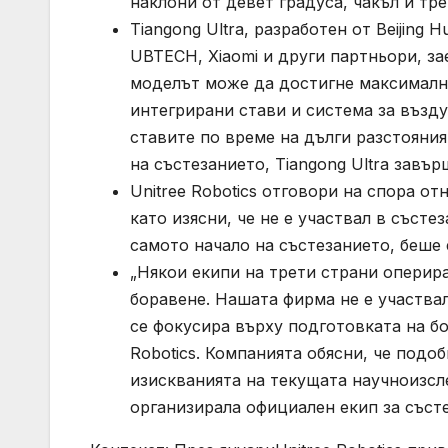
наклони от девет градуса, чакъл и тре
Tiangong Ultra, разработен от Beijing 
UBTECH, Xiaomi и други партньори, за
моделът може да достигне максимална 
интегрирани стави и система за възд
ставите по време на дълги разстояния
на състезанието, Tiangong Ultra завъ
Unitree Robotics отговори на спора о
като изясни, че не е участвал в състе
самото начало на състезанието, беше
„Някои екипи на трети страни оперир
боравене. Нашата фирма не е участвал
се фокусира върху подготовката на бо
Robotics. Компанията обясни, че подо
изискванията на текущата научноизсл
организирала официален екип за съст