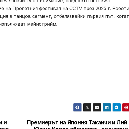
влече значително внимание, след като неговият
е на Пролетния фестивал на CCTV през 2025 г. Робот
ия в танцов сегмент, отбелязвайки първия път, кога
 изпълняват мейнстрийм.
и и
Премиерът на Япония Такаичи и Лий 
ого
Южна Корея обещават „далновид