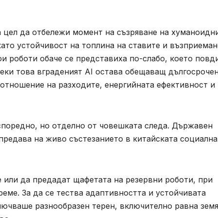
а цел да отбележи момент на съзряване на хуманоидн
ато устойчивост на топлина на ставите и възприеман
ои роботи обаче се представиха по-слабо, което повд
еки това вграденият AI остава обещаващ дългосроче
 отношение на разходите, енергийната ефективност и
споредно, но отделно от човешката следа. Държавен
редава на живо състезанието в китайската социална
 или да предадат щафетата на резервни роботи, при
реме. За да се тества адаптивността и устойчивата
лючваше разнообразен терен, включително равна земя