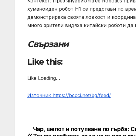
Контекст: През януариUnitree Robotics при
хуманоиден робот H1 се представи по врем
демонстрираха своята ловкост и координац
много зрители видяха китайски роботи да
Свързани
Like this:
Like Loading…
Източник https://bccci.net/bg/feed/
Чар, шепот и потупване по гърба: С
Post
Тръмп разбиват леда на върха с мн