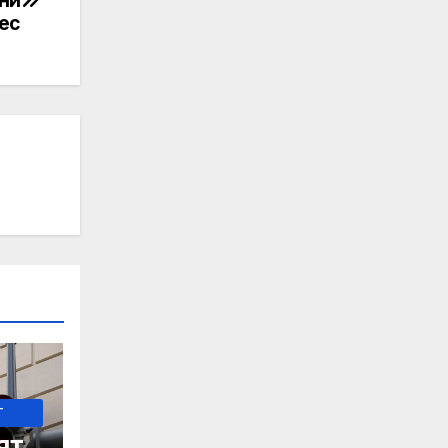
pec
-
ят