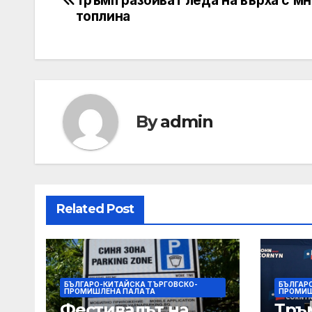
navigation
топлина
By
admin
Related Post
БЪЛГАРО-КИТАЙСКА ТЪРГОВСКО-
БЪЛГАР
ПРОМИШЛЕНА ПАЛAТА
ПРОМИШ
Фестивалът на
Тръ