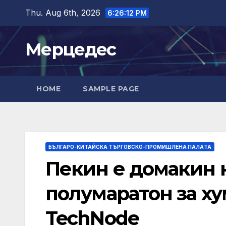
Skip
Thu. Aug 6th, 2026
6:26:14 PM
to
content
Мерцедес
HOME
SAMPLE PAGE
БЪЛГАРО-КИТАЙСКА ТЪРГОВСКО-ПРОМИШЛЕНА ПАЛAТА
Пекин е домакин н
полумаратон за ху
TechNode