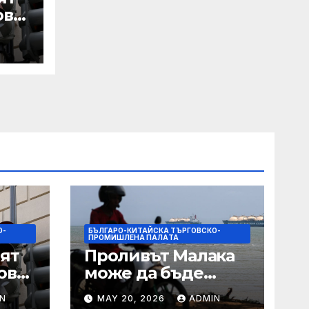
ове
 IRS
О-
БЪЛГАРО-КИТАЙСКА ТЪРГОВСКО-
ПРОМИШЛЕНА ПАЛAТА
ят
Проливът Малака
ове
може да бъде
следващата точка,
N
MAY 20, 2026
ADMIN
ако Азия не