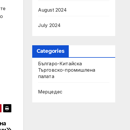
ите
August 2024
то
July 2024
Categories
Българо-Китайска
Търговско-промишлена
палaта
Мерцедес
на
ни