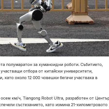
ета полумаратон за хуманоидни роботи. Събитието,
 участващи отбора от китайски университети,
, като около 12 000 човешки бегачи участваха в
сем км/ч, Tiangong Robot Ultra, разработен от Център
спечели състезанието, като измина 21-километровото