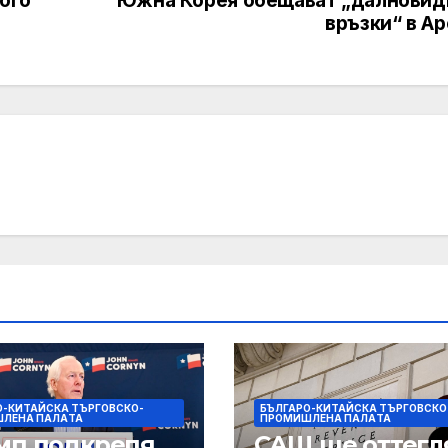
връзки“ в A
О-КИТАЙСКА ТЪРГОВСКО-
БЪЛГАРО-КИТАЙСКА ТЪРГОВСКО
ЛЕНА ПАЛAТА
ПРОМИШЛЕНА ПАЛAТА
мп подкрепя
САЩ ще оттегл