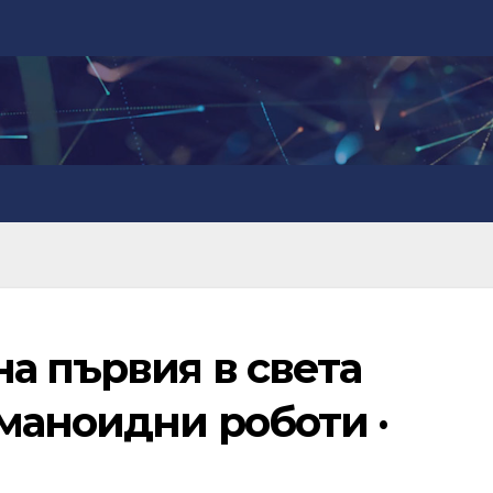
а първия в света
маноидни роботи ·