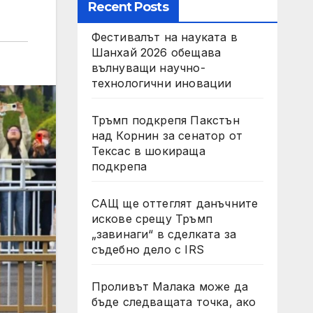
Recent Posts
Фестивалът на науката в
Шанхай 2026 обещава
вълнуващи научно-
технологични иновации
Тръмп подкрепя Пакстън
над Корнин за сенатор от
Тексас в шокираща
подкрепа
САЩ ще оттеглят данъчните
искове срещу Тръмп
„завинаги“ в сделката за
съдебно дело с IRS
Проливът Малака може да
бъде следващата точка, ако