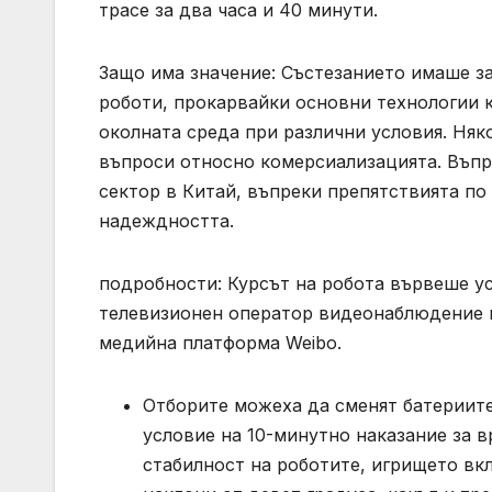
трасе за два часа и 40 минути.
Защо има значение: Състезанието имаше з
роботи, прокарвайки основни технологии к
околната среда при различни условия. Няк
въпроси относно комерсиализацията. Въпр
сектор в Китай, въпреки препятствията по
надеждността.
подробности: Курсът на робота вървеше у
телевизионен оператор видеонаблюдение п
медийна платформа Weibo.
Отборите можеха да сменят батериите
условие на 10-минутно наказание за в
стабилност на роботите, игрището вк