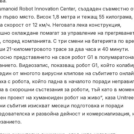
ва.
Humanoid Robot Innovation Center, създаден съвместно о
е първо място. Висок 1,8 метра и тежащ 55 килограма,
скорост от 12 км/ч. Неговата лека конструкция,
ушно охлаждане помагат за управление на прегряване
, според компанията. С три смени на батерията по вр
рши 21-километровото трасе за два часа и 40 минути.
тносно представянето на своя робот G1 в полумаратона
занието. Видеозапис, показващ робот G1, който колаби
 един от многото вирусни клипове на събитието онлай
аха с робота, който падна в началото поради неправи
а в скорошни състезания за роботи, тъй като в моме
ен проект на хуманоиден робот на живо“, каза Unitree
бни събития изискват месеци подготовка и поради
едователска и развойна дейност и комерсиализация, 
езанието.