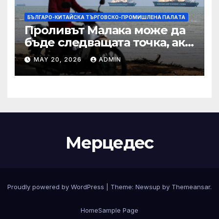
БЪЛГАРО-КИТАЙСКА ТЪРГОВСКО-ПРОМИШЛЕНА ПАЛAТА
Проливът Малака може да
бъде следващата точка, ако
Азия не внимава
MAY 20, 2026
ADMIN
Мерцедес
Proudly powered by WordPress
|
Theme:
Newsup
by
Themeansar
.
Home
Sample Page