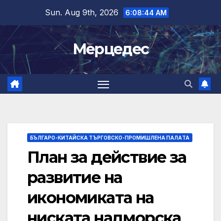
Skip
Sun. Aug 9th, 2026
6:08:45 AM
to
content
Мерцедес
БЪЛГАРО-КИТАЙСКА ТЪРГОВСКО-ПРОМИШЛЕНА ПАЛAТА
План за действие за
развитие на
икономиката на
ниската надморска