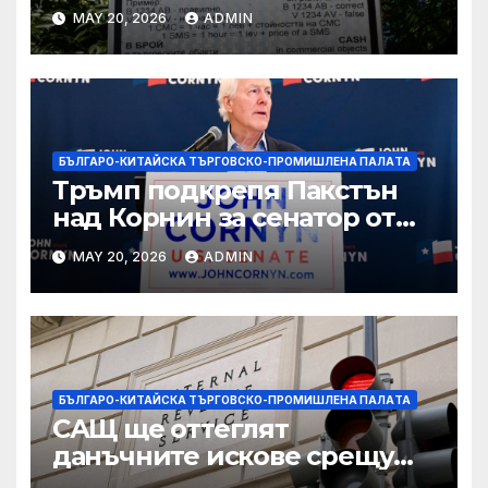
вълнуващи научно-
MAY 20, 2026
ADMIN
технологични иновации
БЪЛГАРО-КИТАЙСКА ТЪРГОВСКО-ПРОМИШЛЕНА ПАЛAТА
Тръмп подкрепя Пакстън
над Корнин за сенатор от
Тексас в шокираща
MAY 20, 2026
ADMIN
подкрепа
БЪЛГАРО-КИТАЙСКА ТЪРГОВСКО-ПРОМИШЛЕНА ПАЛAТА
САЩ ще оттеглят
данъчните искове срещу
Тръмп „завинаги“ в