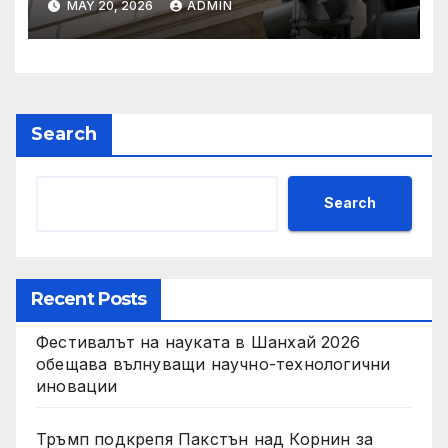
MAY 20, 2026
ADMIN
сделката за съдебно дело с
IRS
Search
Search
Recent Posts
Фестивалът на науката в Шанхай 2026
обещава вълнуващи научно-технологични
иновации
Тръмп подкрепя Пакстън над Корнин за