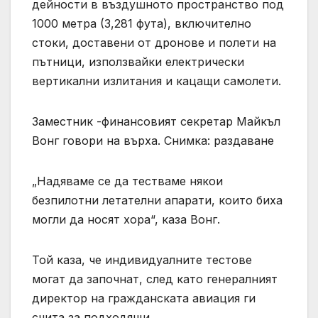
дейности в въздушното пространство под
1000 метра (3,281 фута), включително
стоки, доставени от дронове и полети на
пътници, използвайки електрически
вертикални излитания и кацащи самолети.
Заместник -финансовият секретар Майкъл
Вонг говори на върха. Снимка: раздаване
„Надяваме се да тестваме някои
безпилотни летателни апарати, които биха
могли да носят хора“, каза Вонг.
Той каза, че индивидуалните тестове
могат да започнат, след като генералният
директор на гражданската авиация ги
счита за подходящи.