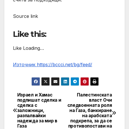
Source link
Like this:
Like Loading…
Източник https://bccci.net/bg/feed/
Израел и Хамас
Палестинската
Post
подпишат сделка и
власт Очи
сделка с
следвоенната роля
navigation
заложници,
на Газа, банкиране
разпалвайки
на арабската
надежда за мир в
подкрепа, за да се
Газа
противопостави на