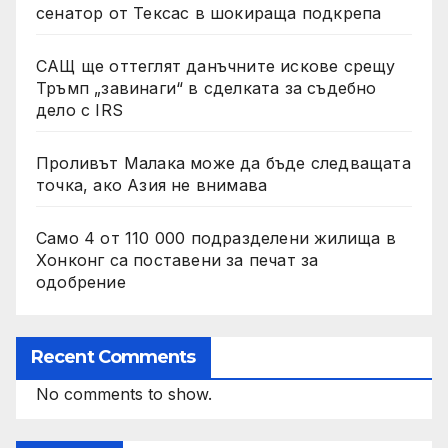
сенатор от Тексас в шокираща подкрепа
САЩ ще оттеглят данъчните искове срещу
Тръмп „завинаги“ в сделката за съдебно
дело с IRS
Проливът Малака може да бъде следващата
точка, ако Азия не внимава
Само 4 от 110 000 подразделени жилища в
Хонконг са поставени за печат за
одобрение
Recent Comments
No comments to show.