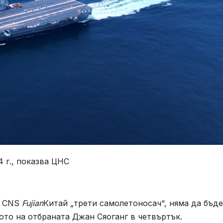
 г., показва ЦНС
а CNS
Fujian
Китай „трети самолетоносач“, няма да бъде
ото на отбраната Джан Сяоганг в четвъртък.