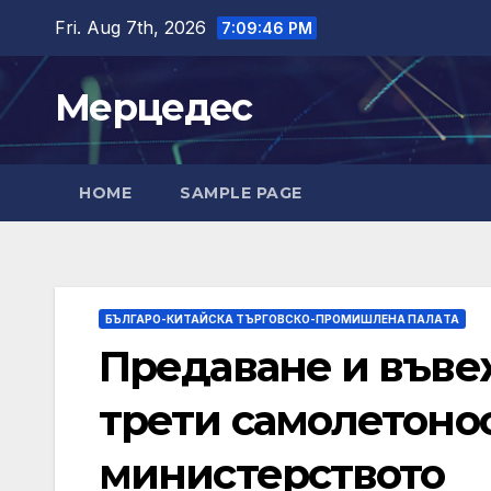
Skip
Fri. Aug 7th, 2026
7:09:47 PM
to
content
Мерцедес
HOME
SAMPLE PAGE
БЪЛГАРО-КИТАЙСКА ТЪРГОВСКО-ПРОМИШЛЕНА ПАЛAТА
Предаване и въве
трети самолетонос
министерството