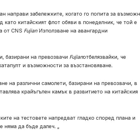
ан направи забележките, когато го попита за възмож
д като китайският флот обяви в понеделник, че той е
та от CNS
Fujian
Използване на авангардни
ти, базирани на превозвачи
Fujian
отбелязвайки, че
катапулт и възможности за възстановяване.
ане на различни самолети, базирани на превозвачи, в
ставлява крайъгълен камък в развитието на китайския
ките на тестовете напредват гладко според плана и
е няма да бъде далеч. „