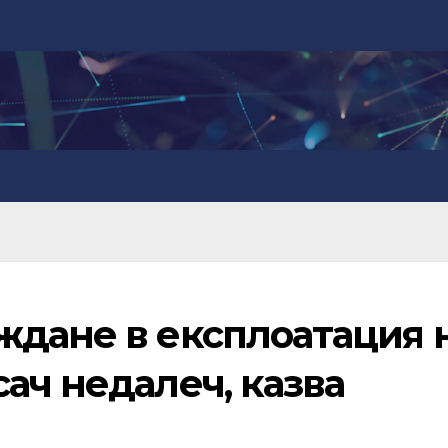
ждане в експлоатация 
ач недалеч, казва