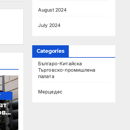
August 2024
July 2024
Categories
Българо-Китайска
Търговско-промишлена
палaта
Мерцедес
-
ят
ове