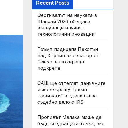
Recent Posts
Фестивалът на науката в
Шанхай 2026 обещава
вълнуващи научно-
технологични иновации
Тръмп подкрепя Пакстън
над Корнин за сенатор от
Тексас в шокираща
подкрепа
САЩ ще оттеглят данъчните
искове срещу Тръмп
„завинаги“ в сделката за
съдебно дело с IRS
Проливът Малака може да
бъде следващата точка, ако