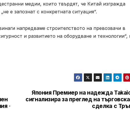
дестранни медии, които твърдят, че Китай изгражда
 „не е запознат с конкретната ситуация“.
е винаги напредваме строителството на превозвачи в
игурност и развитието на оборудване и технологии“, 
Япония Премиер на надежда Takaic
лен
сигнализира за преглед на търговск
ия ·
сделка с Тръ