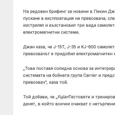
На редовен брифинг за новини в Пекин Дж
пускане в експлоатация на превозвача, сле
изстрелял и възстановил три вида самоле
електромагнитни системи.
Джан каза, че J-15T, J-35 и KJ-600 самоле
превозвачът е придобил електромагнитен 
„Това поставя солидна основа за интегрир
системата на бойната група Carrier и пред
превозвач“, каза той.
Той добави, че „
Fujian
Тестовете и трениров
денят, в който всички очакват с нетърпени