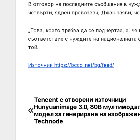
В отговор на последните съобщения в чуж
четвърти, ядрен превозвач, Джан заяви, че
„Това, което трябва да се подчертае, е, ч
съответствие с нуждите на националната с
той.
Източник https://bccci.net/bg/feed/
Tencent с отворени източници
Post
Hunyuanimage 3.0, 80B мултимода
navigation
модел за генериране на изображен
Technode