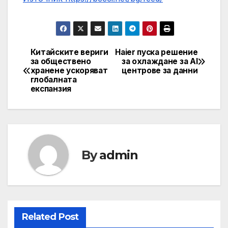
Китайските вериги
Haier пуска решение
Post
за обществено
за охлаждане за AI
хранене ускоряват
центрове за данни
navigation
глобалната
експанзия
By
admin
Related Post