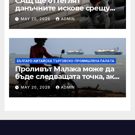
САЩ ще оттеглят
данъчните искове срещу
Тръмп „завинаги“ в
MAY 20, 2026
ADMIN
сделката за съдебно дело с
IRS
БЪЛГАРО-КИТАЙСКА ТЪРГОВСКО-ПРОМИШЛЕНА ПАЛAТА
Проливът Малака може да
бъде следващата точка, ако
Азия не внимава
MAY 20, 2026
ADMIN