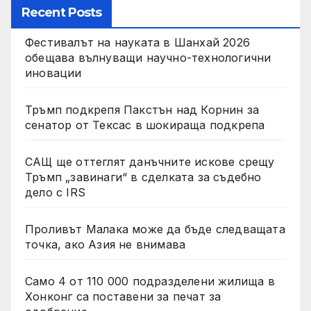
Recent Posts
Фестивалът на науката в Шанхай 2026
обещава вълнуващи научно-технологични
иновации
Тръмп подкрепя Пакстън над Корнин за
сенатор от Тексас в шокираща подкрепа
САЩ ще оттеглят данъчните искове срещу
Тръмп „завинаги“ в сделката за съдебно
дело с IRS
Проливът Малака може да бъде следващата
точка, ако Азия не внимава
Само 4 от 110 000 подразделени жилища в
Хонконг са поставени за печат за