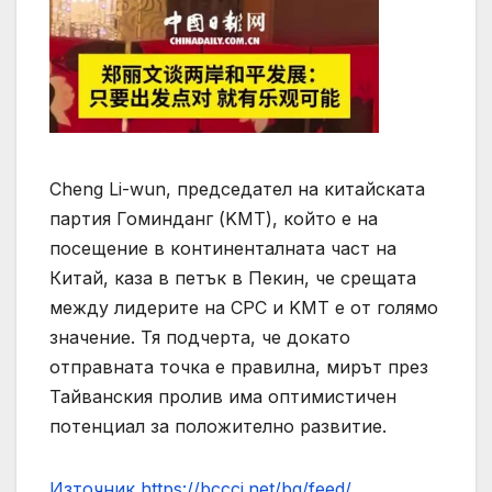
Cheng Li-wun, председател на китайската
партия Гоминданг (KMT), който е на
посещение в континенталната част на
Китай, каза в петък в Пекин, че срещата
между лидерите на CPC и KMT е от голямо
значение. Тя подчерта, че докато
отправната точка е правилна, мирът през
Тайванския пролив има оптимистичен
потенциал за положително развитие.
Източник https://bccci.net/bg/feed/