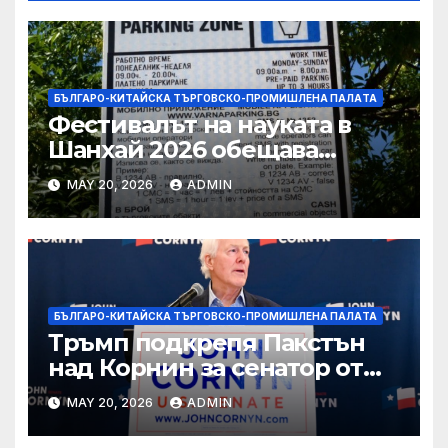
БЪЛГАРО-КИТАЙСКА ТЪРГОВСКО-ПРОМИШЛЕНА ПАЛAТА
Фестивалът на науката в
Шанхай 2026 обещава
вълнуващи научно-
MAY 20, 2026
ADMIN
технологични иновации
БЪЛГАРО-КИТАЙСКА ТЪРГОВСКО-ПРОМИШЛЕНА ПАЛAТА
Тръмп подкрепя Пакстън
над Корнин за сенатор от
Тексас в шокираща
MAY 20, 2026
ADMIN
подкрепа