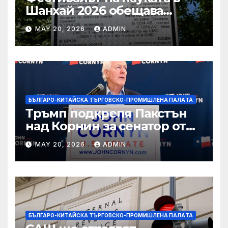
Шанхай 2026 обещава
вълнуващи научно-
MAY 20, 2026
ADMIN
технологични иновации
БЪЛГАРО-КИТАЙСКА ТЪРГОВСКО-ПРОМИШЛЕНА ПАЛAТА
Тръмп подкрепя Пакстън
над Корнин за сенатор от
Тексас в шокираща
MAY 20, 2026
ADMIN
подкрепа
БЪЛГАРО-КИТАЙСКА ТЪРГОВСКО-ПРОМИШЛЕНА ПАЛAТА