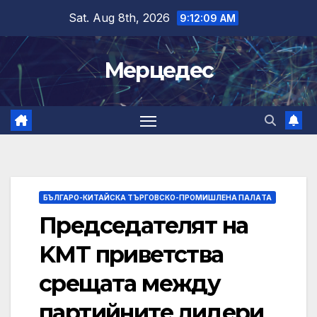
Skip
Sat. Aug 8th, 2026
9:12:09 AM
to
content
Мерцедес
БЪЛГАРО-КИТАЙСКА ТЪРГОВСКО-ПРОМИШЛЕНА ПАЛAТА
Председателят на
KMT приветства
срещата между
партийните лидери