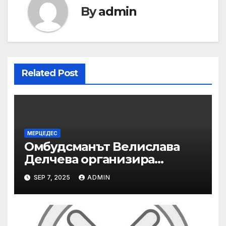
By
admin
Related Post
МЕРЦЕДЕС
Омбудсманът Велислава
Делчева организира
изслушване на
SEP 7, 2025
ADMIN
номинираните кандидати
за заместник-омбудсман