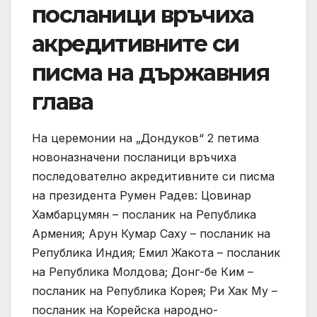
посланици връчиха
акредитивните си
писма на държавния
глава
На церемонии на „Дондуков“ 2 петима
новоназначени посланици връчиха
последователно акредитивните си писма
на президента Румен Радев: Цовинар
Хамбарцумян – посланик на Република
Армения; Арун Кумар Саху – посланик на
Република Индия; Емил Жакота – посланик
на Република Молдова; Донг-бе Ким –
посланик на Република Корея; Ри Хак Му –
посланик на Корейска народно-