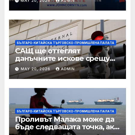
MAY 20, 2026
ADMIN
подкрепа
БЪЛГАРО-КИТАЙСКА ТЪРГОВСКО-ПРОМИШЛЕНА ПАЛAТА
САЩ ще оттеглят
данъчните искове срещу
Тръмп „завинаги“ в
MAY 20, 2026
ADMIN
сделката за съдебно дело с
IRS
БЪЛГАРО-КИТАЙСКА ТЪРГОВСКО-ПРОМИШЛЕНА ПАЛAТА
Проливът Малака може да
бъде следващата точка, ако
Азия не внимава