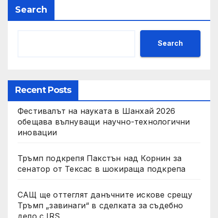
социални проекти
Search
Search
Recent Posts
Фестивалът на науката в Шанхай 2026
обещава вълнуващи научно-технологични
иновации
Тръмп подкрепя Пакстън над Корнин за
сенатор от Тексас в шокираща подкрепа
САЩ ще оттеглят данъчните искове срещу
Тръмп „завинаги“ в сделката за съдебно
дело с IRS