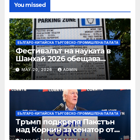
You missed
БЪЛГАРО-КИТАЙСКА ТЪРГОВСКО-ПРОМИШЛЕНА ПАЛAТА
Фестивалът на науката в
Шанхай 2026 обещава
вълнуващи научно-
MAY 20, 2026
ADMIN
технологични иновации
БЪЛГАРО-КИТАЙСКА ТЪРГОВСКО-ПРОМИШЛЕНА ПАЛAТА
Тръмп подкрепя Пакстън
над Корнин за сенатор от
Тексас в шокираща