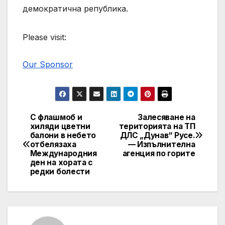
демократична република.
Please visit:
Our Sponsor
С флашмоб и
Залесяване на
Post
хиляди цветни
територията на ТП
балони в небето
ДЛС „Дунав“ Русе.
navigation
отбелязаха
— Изпълнителна
Международния
агенция по горите
ден на хората с
редки болести