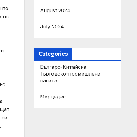
и по
August 2024
а на
July 2024
ен
Categories
Българо-Китайска
Търговско-промишлена
палaта
ъс
Мерцедес
в
ъщат
 на
.