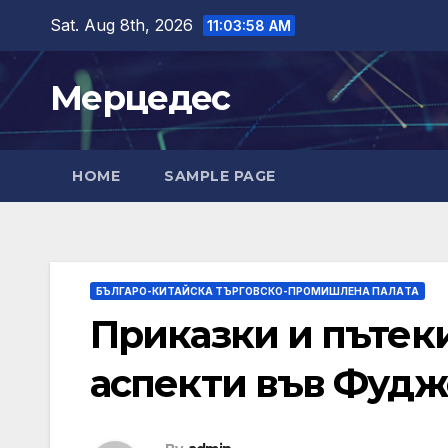
Skip
Sat. Aug 8th, 2026
11:04:00 AM
to
content
Мерцедес
HOME
SAMPLE PAGE
БЪЛГАРО-КИТАЙСКА ТЪРГОВСКО-ПРОМИШЛЕНА ПАЛAТА
Приказки и пътеки
аспекти във Фудж