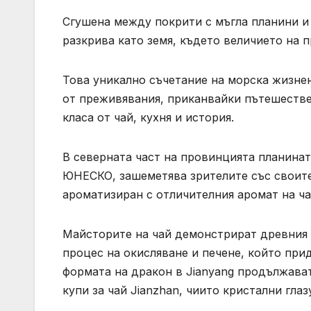
Сгушена между покрити с мъгла планини и
разкрива като земя, където величието на 
Това уникално съчетание на морска жизнен
от преживявания, приканвайки пътешестве
класа от чай, кухня и история.
В северната част на провинцията планинат
ЮНЕСКО, зашеметява зрителите със своите 
ароматизиран с отличителния аромат на ча
Майсторите на чай демонстрират древния 
процес на окисляване и печене, който при
формата на дракон в Jianyang продължават
купи за чай Jianzhan, чиито кристални гла