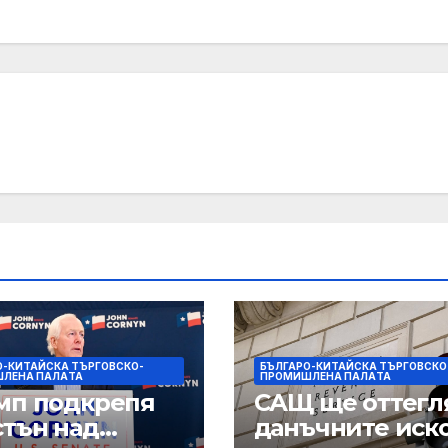
О-КИТАЙСКА ТЪРГОВСКО-
БЪЛГАРО-КИТАЙСКА ТЪРГОВСКО
ЛЕНА ПАЛAТА
ПРОМИШЛЕНА ПАЛAТА
мп подкрепя
САЩ ще оттегл
стън над
данъчните иск