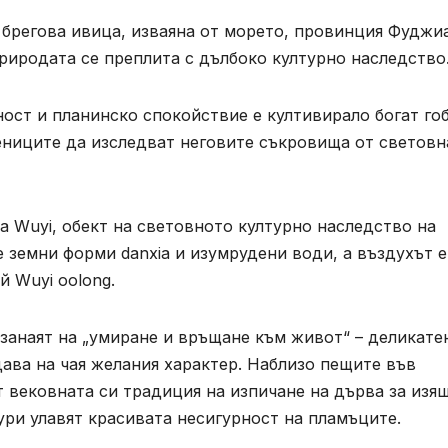
 брегова ивица, изваяна от морето, провинция Фуджи
природата се преплита с дълбоко културно наследство
ост и планинско спокойствие е култивирало богат го
ниците да изследват неговите съкровища от световн
а Wuyi, обект на световното културно наследство на
земни форми danxia и изумрудени води, а въздухът е
й Wuyi oolong.
занаят на „умиране и връщане към живот“ – деликате
дава на чая желания характер. Наблизо пещите във
 вековната си традиция на изпичане на дърва за изя
зури улавят красивата несигурност на пламъците.