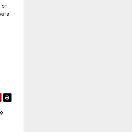
 от
ната