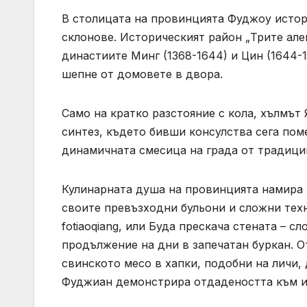
В столицата на провинцията Фуджоу истори
склонове. Историческият район „Трите алеи
династиите Минг (1368-1644) и Цин (1644-
шепне от домовете в двора.
Само на кратко разстояние с кола, хълмът 
синтез, където бивши консулства сега по
динамичната смесица на града от традици
Кулинарната душа на провинцията намира н
своите превъзходни бульони и сложни тех
fotiaoqiang, или Буда прескача стената – 
продължение на дни в запечатан буркан. О
свинското месо в хапки, подобни на личи,
Фуджиан демонстрира отдадеността към из