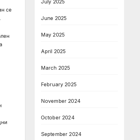
July 2025
ан се
June 2025
.
May 2025
блен
а
April 2025
March 2025
February 2025
November 2024
н
October 2024
щни
September 2024