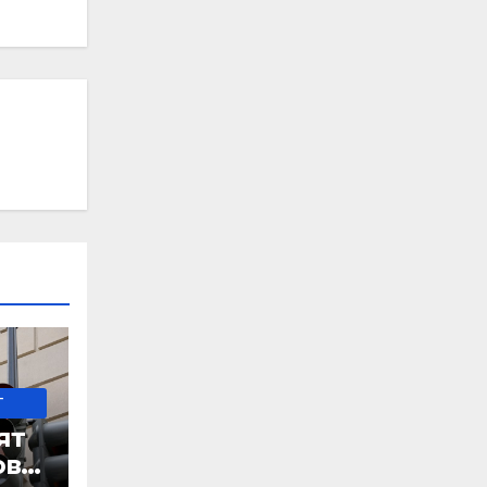
-
ят
ове