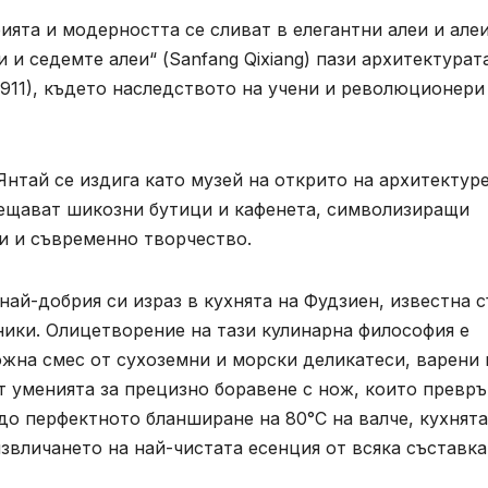
ята и модерността се сливат в елегантни алеи и але
 и седемте алеи“ (Sanfang Qixiang) пази архитектурат
1911), където наследството на учени и революционери
Янтай се издига като музей на открито на архитектур
мещават шикозни бутици и кафенета, символизиращи
и и съвременно творчество.
ай-добрия си израз в кухнята на Фудзиен, известна с
ники. Олицетворение на тази кулинарна философия е
сложна смес от сухоземни и морски деликатеси, варени 
т уменията за прецизно боравене с нож, които превр
 до перфектното бланширане на 80°C на валче, кухнята
вличането на най-чистата есенция от всяка съставка