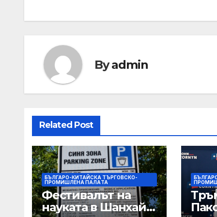
By
admin
Related Post
БЪЛГАРО-КИТАЙСКА ТЪРГОВСКО-
БЪЛГАР
ПРОМИШЛЕНА ПАЛAТА
ПРОМИШ
Фестивалът на
Тръ
науката в Шанхай
Пак