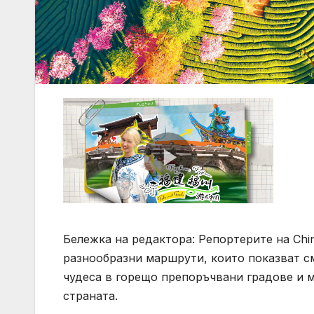
Бележка на редактора: Репортерите на Chin
разнообразни маршрути, които показват с
чудеса в горещо препоръчвани градове и м
страната.