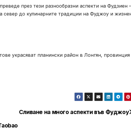
 преведе през тези разнообразни аспекти на Фудзиен –
на север до кулинарните традиции на Фуджоу и жизне
ове украсяват планински район в Лонгян, провинция
Сливане на много аспекти във Фуджоу
Taobao