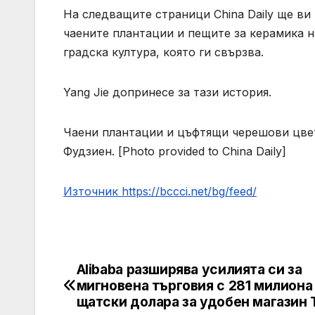
На следващите страници China Daily ще ви
чаените плантации и пещите за керамика 
градска култура, която ги свързва.
Yang Jie допринесе за тази история.
Чаени плантации и цъфтящи черешови цвет
Фудзиен. [Photo provided to China Daily]
Източник https://bccci.net/bg/feed/
Alibaba разширява усилията си за
Post
мигновена търговия с 281 милиона
navigation
щатски долара за удобен магазин 