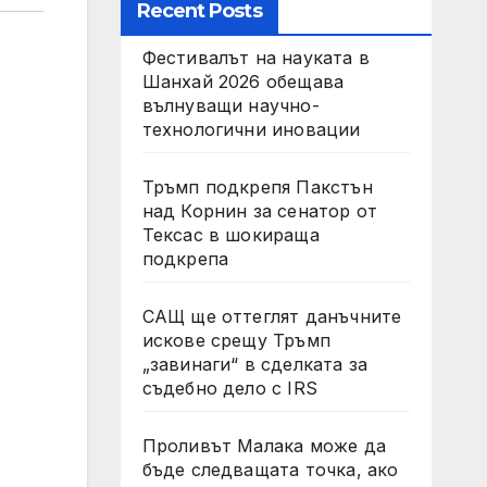
Recent Posts
Фестивалът на науката в
Шанхай 2026 обещава
вълнуващи научно-
технологични иновации
Тръмп подкрепя Пакстън
над Корнин за сенатор от
Тексас в шокираща
подкрепа
САЩ ще оттеглят данъчните
искове срещу Тръмп
„завинаги“ в сделката за
съдебно дело с IRS
Проливът Малака може да
бъде следващата точка, ако