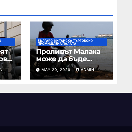
О-
БЪЛГАРО-КИТАЙСКА ТЪРГОВСКО-
ПРОМИШЛЕНА ПАЛAТА
ят
Проливът Малака
ове
може да бъде
следващата точка,
N
MAY 20, 2026
ADMIN
ако Азия не
внимава
 IRS