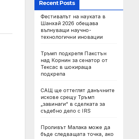
Recent Posts
Фестивалът на науката в
Шанхай 2026 обещава
вълнуващи научно-
технологични иновации
Тръмп подкрепя Пакстън
над Корнин за сенатор от
Тексас в шокираща
подкрепа
САЩ ще оттеглят данъчните
искове срещу Тръмп
„завинаги“ в сделката за
съдебно дело с IRS
Проливът Малака може да
бъде следващата точка, ако