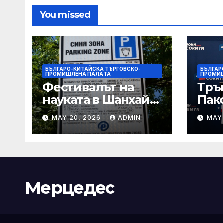
You missed
БЪЛГАРО-КИТАЙСКА ТЪРГОВСКО-
БЪЛГАР
ПРОМИШЛЕНА ПАЛAТА
ПРОМИ
Фестивалът на
Тръ
науката в Шанхай
Пак
2026 обещава
Кор
MAY 20, 2026
ADMIN
MAY
вълнуващи
от Т
научно-
шок
технологични
под
иновации
Мерцедес