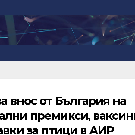
а внос от България на
лни премикси, ваксин
вки за птици в АИР