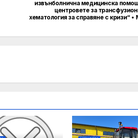
извънболнична медицинска помощ
центровете за трансфузион
хематология за справяне с кризи“ •