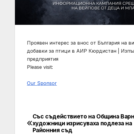
Проявен интерес за внос от България на 
добавки за птици в АИР Кюрдистан | Изпъл
предприятия
Please visit:
Our Sponsor
Със съдействието на Община Вар
Post
художници изрисуваха подлеза на
navigation
Районния съд