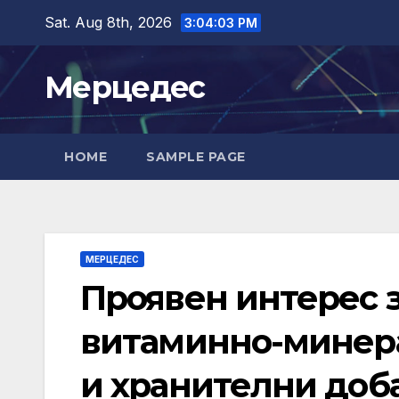
Skip
Sat. Aug 8th, 2026
3:04:04 PM
to
content
Мерцедес
HOME
SAMPLE PAGE
МЕРЦЕДЕС
Проявен интерес з
витаминно-минера
и хранителни доба