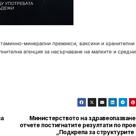
витаминно-минерални премикси, ваксини и хранителни
нителна агенция за насърчаване на малките и средни
на
Министерството на здравеопазване
отчете постигнатите резултати по про
„Подкрепа за структурите 