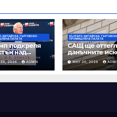
О-КИТАЙСКА ТЪРГОВСКО-
БЪЛГАРО-КИТАЙСКА ТЪРГОВСК
ШЛЕНА ПАЛAТА
ПРОМИШЛЕНА ПАЛAТА
мп подкрепя
САЩ ще оттегл
стън над
данъчните иск
нин за сенатор
срещу Тръмп
 20, 2026
ADMIN
MAY 20, 2026
ADMI
ексас в
„завинаги“ в
ираща
сделката за
крепа
съдебно дело с