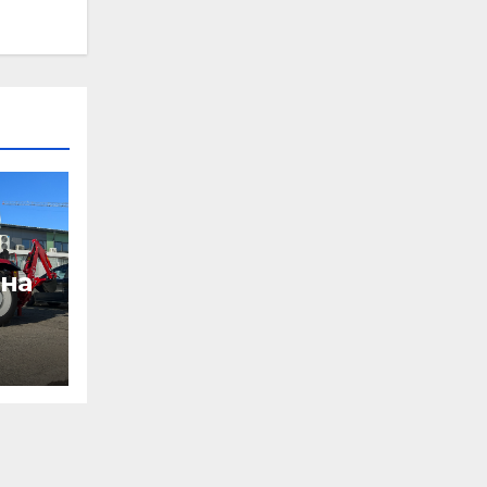
 на
т на