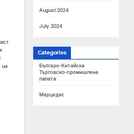
August 2024
July 2024
част
я
Categories
:
Българо-Китайска
 на
Търговско-промишлена
палaта
Мерцедес