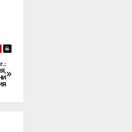
.:
Я,
НИ
ИЯ