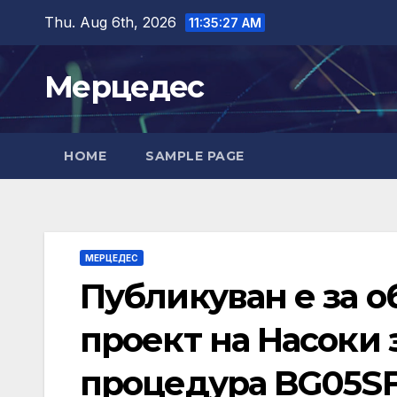
Skip
Thu. Aug 6th, 2026
11:35:28 AM
to
content
Мерцедес
HOME
SAMPLE PAGE
МЕРЦЕДЕС
Публикуван е за 
проект на Насоки 
процедура BG05SF