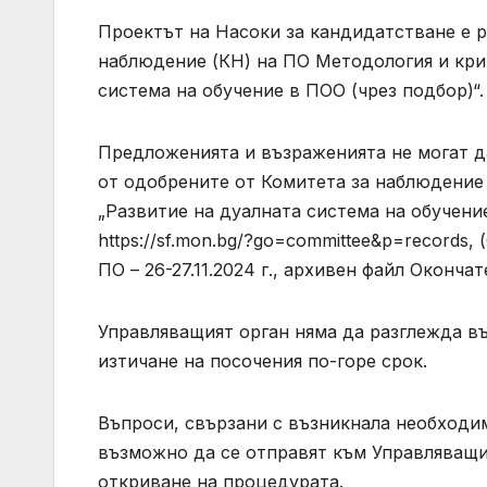
Проектът на Насоки за кандидатстване е р
наблюдение (КН) на ПО Методология и кри
система на обучение в ПОО (чрез подбор)“.
Предложенията и възраженията не могат да
от одобрените от Комитета за наблюдение
„Развитие на дуалната система на обучение
https://sf.mon.bg/?go=committee&p=records
ПО – 26-27.11.2024 г., архивен файл Оконч
Управляващият орган няма да разглежда в
изтичане на посочения по-горе срок.
Въпроси, свързани с възникнала необходим
възможно да се отправят към Управляващи
откриване на процедурата.