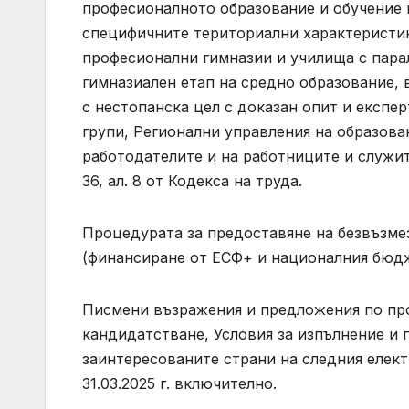
професионалното образование и обучение в
специфичните териториални характеристик
професионални гимназии и училища с пара
гимназиален етап на средно образование, 
с нестопанска цел с доказан опит и експер
групи, Регионални управления на образов
работодателите и на работниците и служите
36, ал. 8 от Кодекса на труда.
Процедурата за предоставяне на безвъзмез
(финансиране от ЕСФ+ и националния бюдж
Писмени възражения и предложения по про
кандидатстване, Условия за изпълнение и 
заинтересованите страни на следния елек
31.03.2025 г. включително.