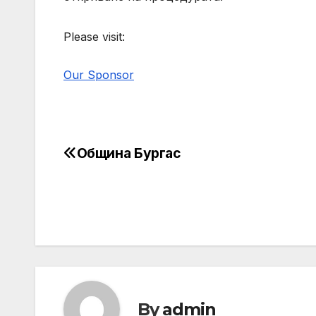
Please visit:
Our Sponsor
Община Бургас
Post
navigation
By
admin