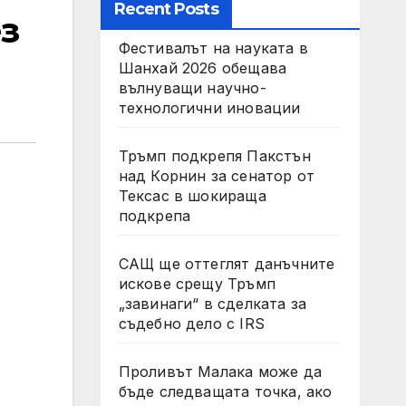
Recent Posts
з
Фестивалът на науката в
Шанхай 2026 обещава
вълнуващи научно-
технологични иновации
Тръмп подкрепя Пакстън
над Корнин за сенатор от
Тексас в шокираща
подкрепа
САЩ ще оттеглят данъчните
искове срещу Тръмп
„завинаги“ в сделката за
съдебно дело с IRS
Проливът Малака може да
бъде следващата точка, ако