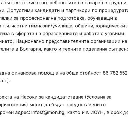
 съответствие с потребностите на пазара на труда и
и. Допустими кандидати и партньори по процедурат
лелки за професионална подготовка, обучаващи в
в т.ч. частни гимназии/училища, общини, юридически 
тиза в сферата на образованието и работа с уязвими
анието, Национално представителните организации на
лите в България, както и техните поделения съгласно
дна финансова помощ е на обща стойност 86 782 552 
ет).
екта на Насоки за кандидатстване (Условия за
приложения) могат да бъдат предоставени от
тронен адрес:
infosf@mon.bg
, както и в ИСУН, в срок д