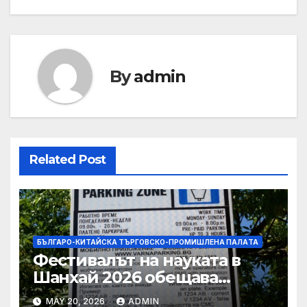
By
admin
Related Post
БЪЛГАРО-КИТАЙСКА ТЪРГОВСКО-ПРОМИШЛЕНА ПАЛAТА
Фестивалът на науката в
Шанхай 2026 обещава
вълнуващи научно-
MAY 20, 2026
ADMIN