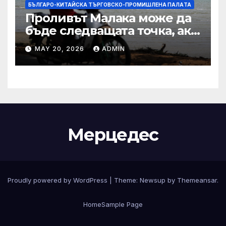
БЪЛГАРО-КИТАЙСКА ТЪРГОВСКО-ПРОМИШЛЕНА ПАЛAТА
Проливът Малака може да
бъде следващата точка, ако
Азия не внимава
MAY 20, 2026
ADMIN
Мерцедес
Proudly powered by WordPress
|
Theme:
Newsup
by
Themeansar
.
Home
Sample Page