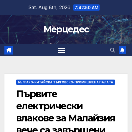
Skip
Sat. Aug 8th, 2026
7:42:51 AM
to
content
Мерцедес
БЪЛГАРО-КИТАЙСКА ТЪРГОВСКО-ПРОМИШЛЕНА ПАЛAТА
Първите
електрически
влакове за Малайзия
вече са завършени