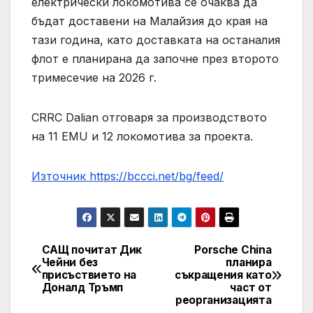
електрически локомотива се очаква да
бъдат доставени на Малайзия до края на
тази година, като доставката на останалия
флот е планирана да започне през второто
тримесечие на 2026 г.
CRRC Dalian отговаря за производството
на 11 EMU и 12 локомотива за проекта.
Източник https://bccci.net/bg/feed/
САЩ почитат Дик
Porsche China
Post
Чейни без
планира
присъствието на
съкращения като
navigation
Доналд Тръмп
част от
реорганизацията