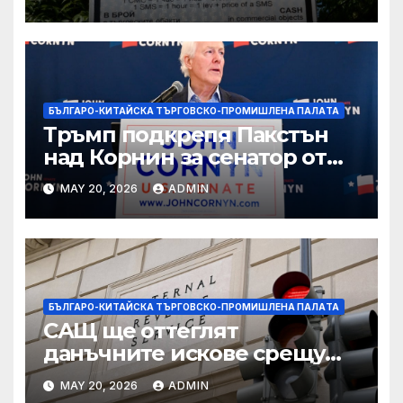
технологични иновации
БЪЛГАРО-КИТАЙСКА ТЪРГОВСКО-ПРОМИШЛЕНА ПАЛAТА
Тръмп подкрепя Пакстън
над Корнин за сенатор от
Тексас в шокираща
MAY 20, 2026
ADMIN
подкрепа
БЪЛГАРО-КИТАЙСКА ТЪРГОВСКО-ПРОМИШЛЕНА ПАЛAТА
САЩ ще оттеглят
данъчните искове срещу
Тръмп „завинаги“ в
MAY 20, 2026
ADMIN
сделката за съдебно дело с