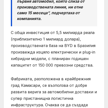
първия автомобил, който слиза от
производствената линия, ни отне
само 15 месеца“, подчертаха от
компанията.
С обща инвестиция от 5,5 милиарда реала
(приблизително 1 милиард долара),
производствената база на BYD в Бразилия
произвежда изцяло електрически и plug-in
хибридни модели, с планиран годишен
капацитет от 150 000 превозни средства.
Фабриката, разположена в крайбрежния
град Камасари, се възползва от добре
развита верига за автомобилни доставки и
супер пристанищна логистична
инфраструктура. Очаква се да създаде