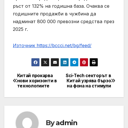
ръст от 132% на годишна база. Очаква се
годишните продажби в чужбина да
надминат 800 000 превозни средства през
2025 г.
Източник https://bccci.net/bg/feed/
Китай прокарва
Sci-Tech секторът в
Post
нови хоризонти в
Китай узрява бързо
технологиите
на фона на стимули
navigation
By
admin