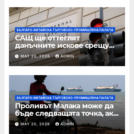
БЪЛГАРО-КИТАЙСКА ТЪРГОВСКО-ПРОМИШЛЕНА ПАЛAТА
САЩ ще оттеглят
данъчните искове срещу
Тръмп „завинаги“ в
MAY 20, 2026
ADMIN
сделката за съдебно дело с
IRS
БЪЛГАРО-КИТАЙСКА ТЪРГОВСКО-ПРОМИШЛЕНА ПАЛAТА
Проливът Малака може да
бъде следващата точка, ако
Азия не внимава
MAY 20, 2026
ADMIN