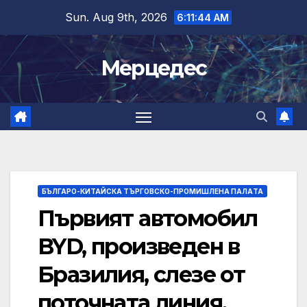
Skip
Sun. Aug 9th, 2026
6:11:45 AM
to
content
Мерцедес
БЪЛГАРО-КИТАЙСКА ТЪРГОВСКО-ПРОМИШЛЕНА ПАЛAТА
Първият автомобил
BYD, произведен в
Бразилия, слезе от
поточната линия.