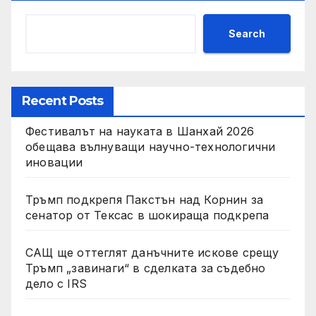
Search
Recent Posts
Фестивалът на науката в Шанхай 2026
обещава вълнуващи научно-технологични
иновации
Тръмп подкрепя Пакстън над Корнин за
сенатор от Тексас в шокираща подкрепа
САЩ ще оттеглят данъчните искове срещу
Тръмп „завинаги“ в сделката за съдебно
дело с IRS