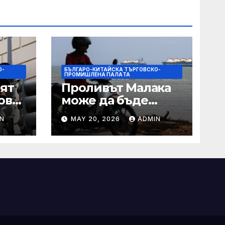
О-
БЪЛГАРО-КИТАЙСКА ТЪРГОВСКО-
ПРОМИШЛЕНА ПАЛAТА
ят
Проливът Малака
ове
може да бъде
следващата точка,
N
MAY 20, 2026
ADMIN
ако Азия не
внимава
 IRS