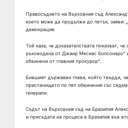
Правосъдието на Върховния съд Александъ
което може да продължи до петък, заяви: 
демокрация.
Той каза, че доказателствата показват, че
ръководена от Джаир Месиас Болсонаро“ и
обвинени от главния прокурор“.
Бившият държавен глава, който твърди, че
пристанището по пет обвинения със седем
генерали.
Съдът на Върховния съд на Бразилия Алек
и присъдата на процеса в Бразилия във вт