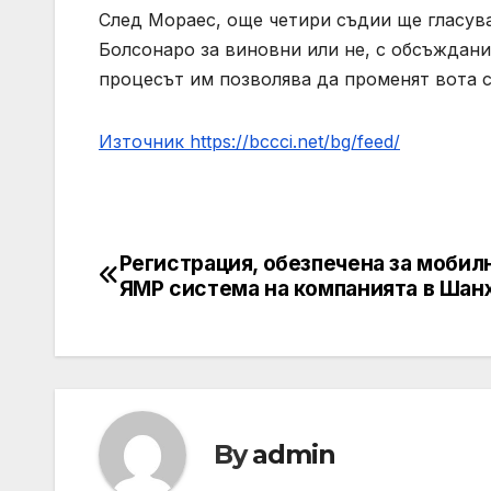
След Мораес, още четири съдии ще гласува
Болсонаро за виновни или не, с обсъждани
процесът им позволява да променят вота с
Източник https://bccci.net/bg/feed/
Регистрация, обезпечена за мобил
Post
ЯМР система на компанията в Шан
navigation
By
admin