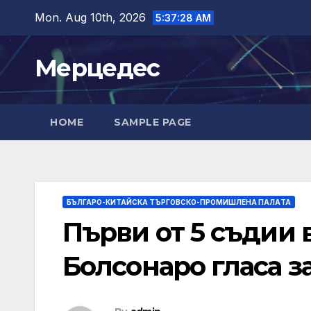
Skip
Mon. Aug 10th, 2026
5:37:29 AM
to
content
Мерцедес
HOME
SAMPLE PAGE
БЪЛГАРО-КИТАЙСКА ТЪРГОВСКО-ПРОМИШЛЕНА ПАЛAТА
Първи от 5 съдии 
Болсонаро гласа з