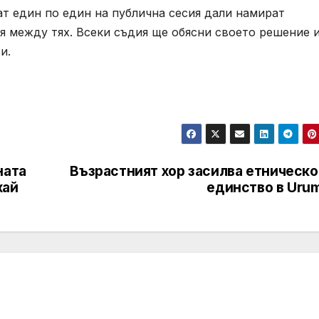
т един по един на публична сесия дали намират
я между тях. Всеки съдия ще обясни своето решение 
и.
ната
Възрастният хор засилва етническо
хай
единство в Urum