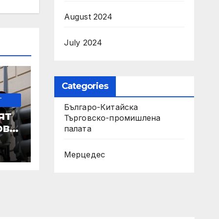
August 2024
July 2024
Categories
-
Българо-Китайска
ят
Търговско-промишлена
ове
палaта
Мерцедес
 IRS