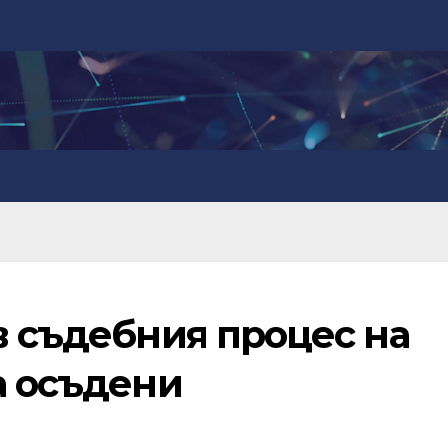
в съдебния процес на
а осъдени