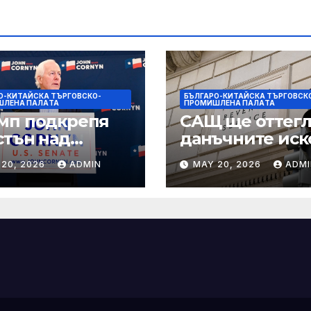
О-КИТАЙСКА ТЪРГОВСКО-
БЪЛГАРО-КИТАЙСКА ТЪРГОВСК
ШЛЕНА ПАЛAТА
ПРОМИШЛЕНА ПАЛAТА
мп подкрепя
САЩ ще оттегл
стън над
данъчните иск
нин за сенатор
срещу Тръмп
 20, 2026
ADMIN
MAY 20, 2026
ADMI
ексас в
„завинаги“ в
ираща
сделката за
крепа
съдебно дело с