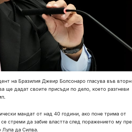
дент на Бразилия Джеир Болсонаро гласува във вторн
рва ще дадат своите присъди по дело, което разгневи
п.
чески мандат от над 40 години, ако поне трима от
е се стреми да забие властта след поражението му пре
о Лула да Силва.