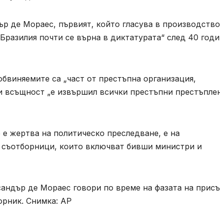
р де Мораес, първият, който гласува в производство
„Бразилия почти се върна в диктатурата“ след 40 год
 обвиняемите са „част от престъпна организация,
 всъщност „е извършил всички престъпни престъплен
 е жертва на политическо преследване, е на
 съотборници, които включват бивши министри и
сандър де Мораес говори по време на фазата на прис
орник. Снимка: AP