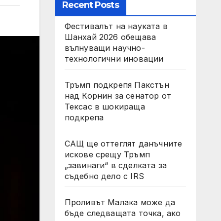
Recent Posts
Фестивалът на науката в
Шанхай 2026 обещава
вълнуващи научно-
технологични иновации
Тръмп подкрепя Пакстън
над Корнин за сенатор от
Тексас в шокираща
подкрепа
САЩ ще оттеглят данъчните
искове срещу Тръмп
„завинаги“ в сделката за
съдебно дело с IRS
Проливът Малака може да
бъде следващата точка, ако