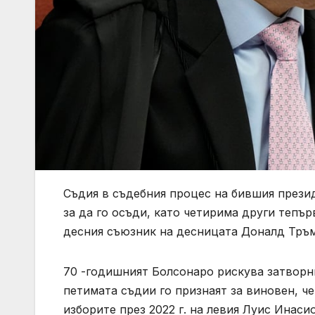
Съдия в съдебния процес на бившия прези
за да го осъди, като четирима други тепъ
десния съюзник на десницата Доналд Тръм
70 -годишният Болсонаро рискува затворни
петимата съдии го признаят за виновен, ч
изборите през 2022 г. на левия Луис Инаси