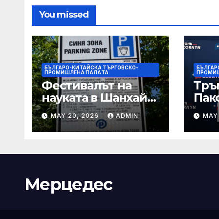
You missed
БЪЛГАРО-КИТАЙСКА ТЪРГОВСКО-
БЪЛГАР
ПРОМИШЛЕНА ПАЛAТА
ПРОМИ
Фестивалът на
Тръ
науката в Шанхай
Пак
2026 обещава
Кор
MAY 20, 2026
ADMIN
MAY
вълнуващи
от Т
научно-
шок
технологични
под
иновации
Мерцедес