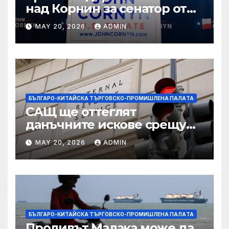
над Корнин за сенатор от
Тексас в шокираща
MAY 20, 2026
ADMIN
подкрепа
БЪЛГАРО-КИТАЙСКА ТЪРГОВСКО-ПРОМИШЛЕНА ПАЛAТА
САЩ ще оттеглят
данъчните искове срещу
Тръмп „завинаги“ в
MAY 20, 2026
ADMIN
сделката за съдебно дело с
IRS
БЪЛГАРО-КИТАЙСКА ТЪРГОВСКО-ПРОМИШЛЕНА ПАЛAТА
Проливът Малака може да