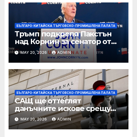
БЪЛГАРО-КИТАЙСКА ТЪРГОВСКО-ПРОМИШЛЕНА ПАЛAТА
Тръмп подкрепя Пакстън
над Корнин за сенатор от
Тексас в шокираща
MAY 20, 2026
ADMIN
подкрепа
БЪЛГАРО-КИТАЙСКА ТЪРГОВСКО-ПРОМИШЛЕНА ПАЛAТА
САЩ ще оттеглят
данъчните искове срещу
Тръмп „завинаги“ в
MAY 20, 2026
ADMIN
сделката за съдебно дело с
IRS