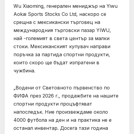
Wu Xiaoming, генерален мениджър на Yiwu
Aokai Sports Stocks Co Ltd, наскоро се
срещна с мексикански търговец на
международния търговски пазар YIWU,
най -големият в света център за малки
стоки. Мексиканският купувач направи
поръчка за партида спортни продукти,
които скоро ще бъдат изпратени в
чужбина.
„Водени от Световното първенство по
ФИФА през 2026 г., продажбите на нашите
спортни продукти процъфтяват
напоследък. Ние произвеждаме около
4000 футбола на ден и на практика не е
останал инвентар. Досега тази година