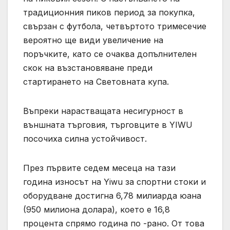
традиционния пиков период за покупка,
свързан с футбола, четвъртото тримесечие
вероятно ще види увеличение на
поръчките, като се очаква допълнителен
скок на възстановяване преди
стартирането на Световната купа.
Въпреки нарастващата несигурност в
външната търговия, търговците в YIWU
посочиха силна устойчивост.
През първите седем месеца на тази
година износът на Yiwu за спортни стоки и
оборудване достигна 6,78 милиарда юана
(950 милиона долара), което е 16,8
процента спрямо година по -рано. От това