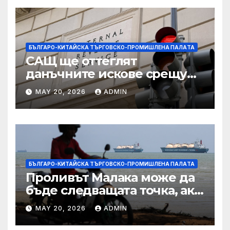
БЪЛГАРО-КИТАЙСКА ТЪРГОВСКО-ПРОМИШЛЕНА ПАЛAТА
САЩ ще оттеглят
данъчните искове срещу
Тръмп „завинаги“ в
MAY 20, 2026
ADMIN
сделката за съдебно дело с
IRS
БЪЛГАРО-КИТАЙСКА ТЪРГОВСКО-ПРОМИШЛЕНА ПАЛAТА
Проливът Малака може да
бъде следващата точка, ако
Азия не внимава
MAY 20, 2026
ADMIN