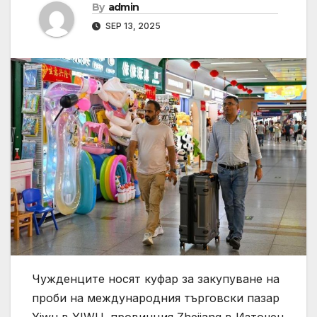
By
admin
SEP 13, 2025
Чужденците носят куфар за закупуване на
проби на международния търговски пазар
Yiwu в YIWU, провинция Zhejiang в Източен