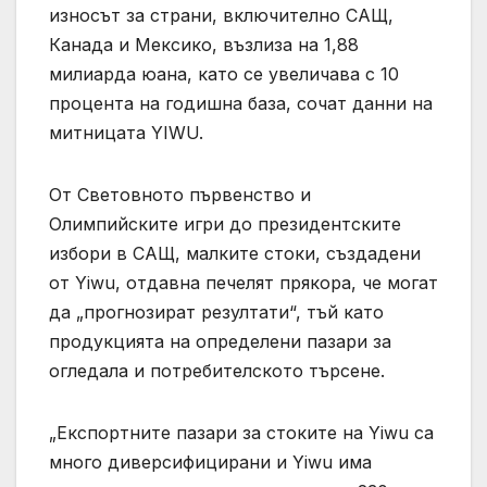
износът за страни, включително САЩ,
Канада и Мексико, възлиза на 1,88
милиарда юана, като се увеличава с 10
процента на годишна база, сочат данни на
митницата YIWU.
От Световното първенство и
Олимпийските игри до президентските
избори в САЩ, малките стоки, създадени
от Yiwu, отдавна печелят прякора, че могат
да „прогнозират резултати“, тъй като
продукцията на определени пазари за
огледала и потребителското търсене.
„Експортните пазари за стоките на Yiwu са
много диверсифицирани и Yiwu има