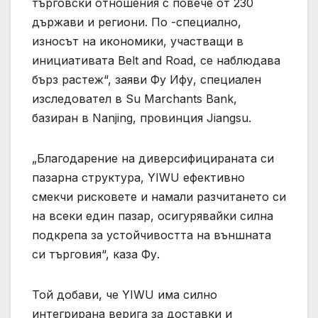
търговски отношения с повече от 230
държави и региони. По -специално,
износът на икономики, участващи в
инициативата Belt and Road, се наблюдава
бърз растеж“, заяви Фу Ифу, специален
изследовател в Su Marchants Bank,
базиран в Nanjing, провинция Jiangsu.
„Благодарение на диверсифицираната си
пазарна структура, YIWU ефективно
смекчи рисковете и намали разчитането си
на всеки един пазар, осигурявайки силна
подкрепа за устойчивостта на външната
си търговия“, каза Фу.
Той добави, че YIWU има силно
интегрирана верига за доставки и