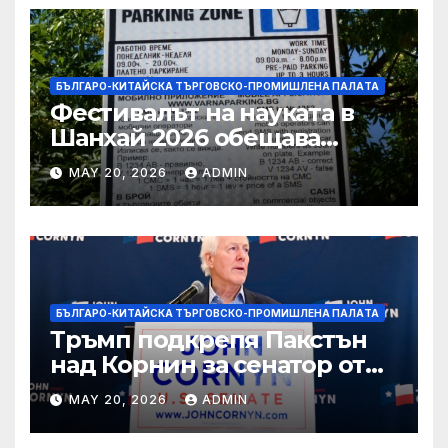
БЪЛГАРО-КИТАЙСКА ТЪРГОВСКО-ПРОМИШЛЕНА ПАЛAТА
Фестивалът на науката в
Шанхай 2026 обещава
вълнуващи научно-
MAY 20, 2026
ADMIN
технологични иновации
БЪЛГАРО-КИТАЙСКА ТЪРГОВСКО-ПРОМИШЛЕНА ПАЛAТА
Тръмп подкрепя Пакстън
над Корнин за сенатор от
Тексас в шокираща
MAY 20, 2026
ADMIN
подкрепа