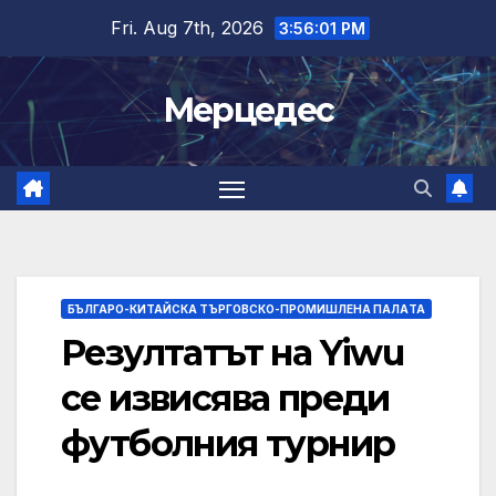
Skip
Fri. Aug 7th, 2026
3:56:02 PM
to
content
Мерцедес
БЪЛГАРО-КИТАЙСКА ТЪРГОВСКО-ПРОМИШЛЕНА ПАЛAТА
Резултатът на Yiwu
се извисява преди
футболния турнир