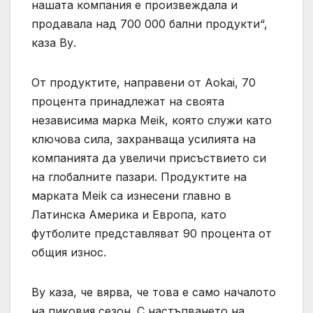
нашата компания е произвеждала и
продавала над 700 000 бални продукти“,
каза Ву.
От продуктите, направени от Aokai, 70
процента принадлежат на своята
независима марка Meik, която служи като
ключова сила, захранваща усилията на
компанията да увеличи присъствието си
на глобалните пазари. Продуктите на
марката Meik са изнесени главно в
Латинска Америка и Европа, като
футболите представляват 90 процента от
общия износ.
Ву каза, че вярва, че това е само началото
на пиковия сезон. С настъпването на