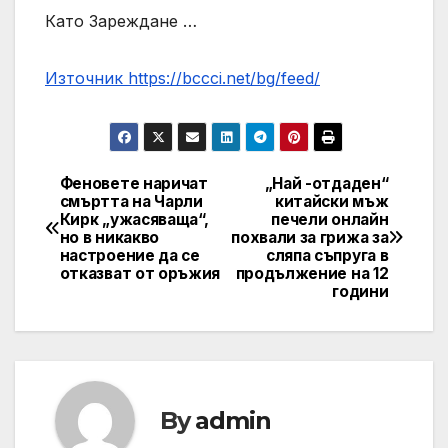
Като Зареждане …
Източник https://bccci.net/bg/feed/
Феновете наричат ​​
„Най -отдаден“
Post
смъртта на Чарли
китайски мъж
Кирк „ужасяваща“,
печели онлайн
navigation
но в никакво
похвали за грижа за
настроение да се
сляпа съпруга в
отказват от оръжия
продължение на 12
години
By
admin