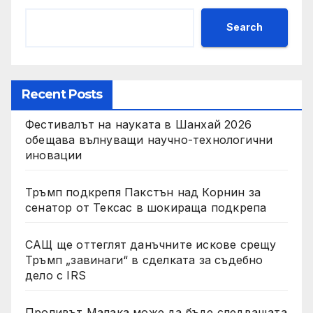
Search
Recent Posts
Фестивалът на науката в Шанхай 2026
обещава вълнуващи научно-технологични
иновации
Тръмп подкрепя Пакстън над Корнин за
сенатор от Тексас в шокираща подкрепа
САЩ ще оттеглят данъчните искове срещу
Тръмп „завинаги“ в сделката за съдебно
дело с IRS
Проливът Малака може да бъде следващата