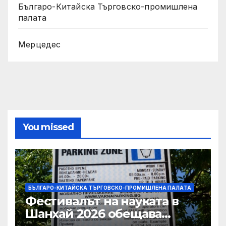
Българо-Китайска Търговско-промишлена
палaта
Мерцедес
You missed
БЪЛГАРО-КИТАЙСКА ТЪРГОВСКО-ПРОМИШЛЕНА ПАЛAТА
Фестивалът на науката в
Шанхай 2026 обещава