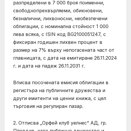
разпределени в 7 000 броя поименни,
свободнопрехвърляеми, обикновени,
безналични, лихвоносни, необезпечени
облигации, с номинална стойност 1 000
лева всяка, с ISIN код BG2100051247, с
фиксиран годишен лихвен процент в
размер на 7% върху непогасената част от
главницата, с дата на емитиране 26.11.2024
г. и дата на падеж 26.11.2031 г.
Вписва посочената емисия облигации в
регистъра на публичните дружества и
други емитенти на ценни книжа, с цел
търговия на регулиран пазар.
2. Отписва „Орфей клуб уелнес“ АД, гр.
Пловдив, като публично дружество и