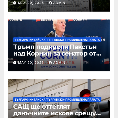
вълнуващи научно-
MAY 20, 2026
ADMIN
технологични иновации
БЪЛГАРО-КИТАЙСКА ТЪРГОВСКО-ПРОМИШЛЕНА ПАЛAТА
Тръмп подкрепя Пакстън
над Корнин за сенатор от
Тексас в шокираща
MAY 20, 2026
ADMIN
подкрепа
БЪЛГАРО-КИТАЙСКА ТЪРГОВСКО-ПРОМИШЛЕНА ПАЛAТА
САЩ ще оттеглят
данъчните искове срещу