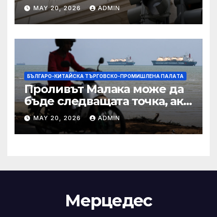
Тръмп „завинаги“ в
MAY 20, 2026
ADMIN
сделката за съдебно дело с
IRS
БЪЛГАРО-КИТАЙСКА ТЪРГОВСКО-ПРОМИШЛЕНА ПАЛAТА
Проливът Малака може да
бъде следващата точка, ако
Азия не внимава
MAY 20, 2026
ADMIN
Мерцедес