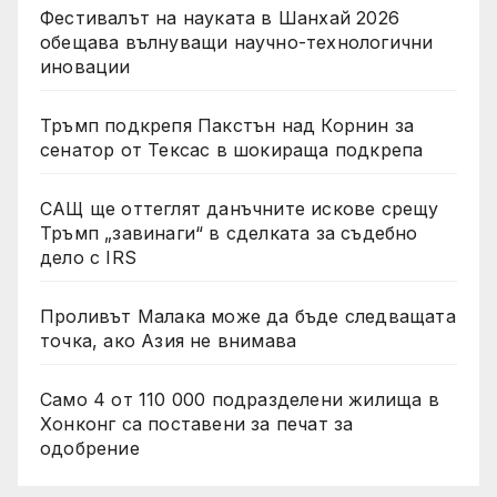
Фестивалът на науката в Шанхай 2026
обещава вълнуващи научно-технологични
иновации
Тръмп подкрепя Пакстън над Корнин за
сенатор от Тексас в шокираща подкрепа
САЩ ще оттеглят данъчните искове срещу
Тръмп „завинаги“ в сделката за съдебно
дело с IRS
Проливът Малака може да бъде следващата
точка, ако Азия не внимава
Само 4 от 110 000 подразделени жилища в
Хонконг са поставени за печат за
одобрение