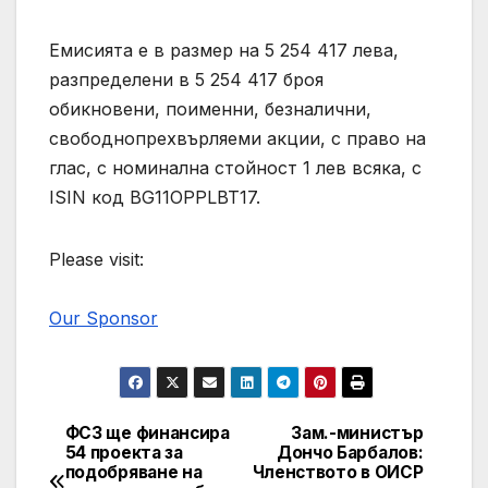
Емисията е в размер на 5 254 417 лева,
разпределени в 5 254 417 броя
обикновени, поименни, безналични,
свободнопрехвърляеми акции, с право на
глас, с номинална стойност 1 лев всяка, с
ISIN код BG11OPPLBT17.
Please visit:
Our Sponsor
ФСЗ ще финансира
Зам.-министър
Post
54 проекта за
Дончо Барбалов:
подобряване на
Членството в ОИСР