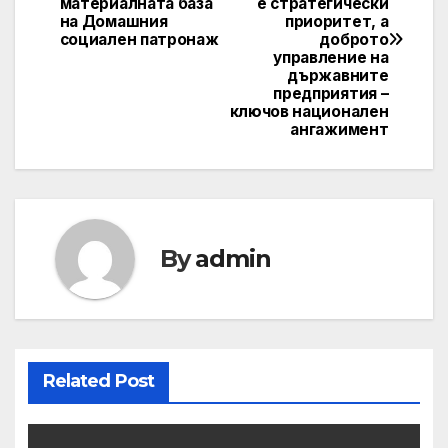
navigation
материалната база
е стратегически
на Домашния
приоритет, а
социален патронаж
доброто
управление на
държавните
предприятия –
ключов национален
ангажимент
By
admin
Related Post