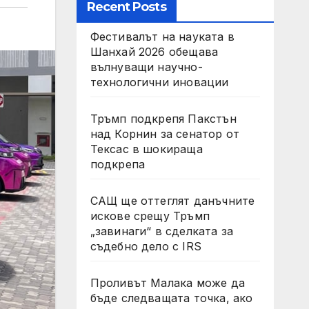
Recent Posts
Фестивалът на науката в
Шанхай 2026 обещава
вълнуващи научно-
технологични иновации
Тръмп подкрепя Пакстън
над Корнин за сенатор от
Тексас в шокираща
подкрепа
САЩ ще оттеглят данъчните
искове срещу Тръмп
„завинаги“ в сделката за
съдебно дело с IRS
Проливът Малака може да
бъде следващата точка, ако