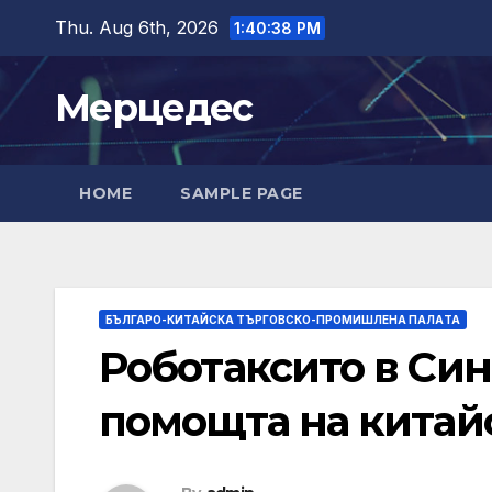
Skip
Thu. Aug 6th, 2026
1:40:39 PM
to
content
Мерцедес
HOME
SAMPLE PAGE
БЪЛГАРО-КИТАЙСКА ТЪРГОВСКО-ПРОМИШЛЕНА ПАЛAТА
Роботаксито в Син
помощта на китай