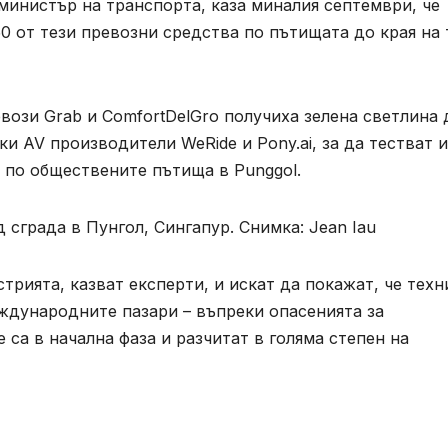
инистър на транспорта, каза миналия септември, че
50 от тези превозни средства по пътищата до края на 
вози Grab и ComfortDelGro получиха зелена светлина 
и AV производители WeRide и Pony.ai, за да тестват и
 по обществените пътища в Punggol.
 сграда в Пунгол, Сингапур. Снимка: Jean Iau
трията, казват експерти, и искат да покажат, че техн
ждународните пазари – въпреки опасенията за
 са в начална фаза и разчитат в голяма степен на