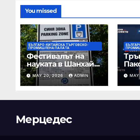
You missed
БЪЛГАРО-КИТАЙСКА ТЪРГОВСКО-
БЪЛГАР
ПРОМИШЛЕНА ПАЛAТА
ПРОМИ
Фестивалът на
Тръ
науката в Шанхай
Пак
2026 обещава
Кор
MAY 20, 2026
ADMIN
MAY
вълнуващи
от Т
научно-
шок
технологични
под
иновации
Мерцедес