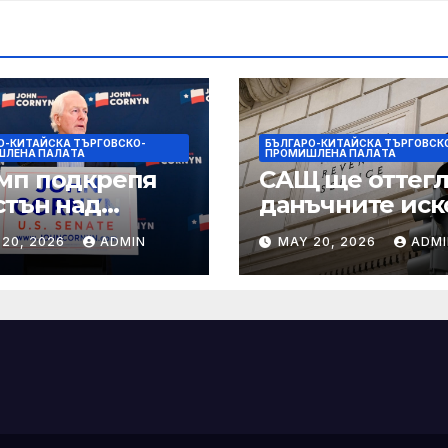
О-КИТАЙСКА ТЪРГОВСКО-
БЪЛГАРО-КИТАЙСКА ТЪРГОВСК
ШЛЕНА ПАЛAТА
ПРОМИШЛЕНА ПАЛAТА
мп подкрепя
САЩ ще оттегл
стън над
данъчните иск
нин за сенатор
срещу Тръмп
 20, 2026
ADMIN
MAY 20, 2026
ADMI
ексас в
„завинаги“ в
ираща
сделката за
крепа
съдебно дело с