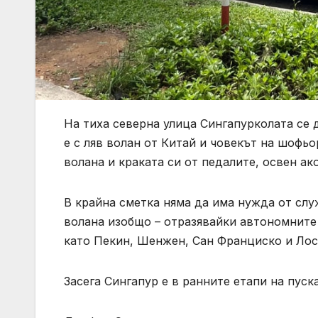
На тиха северна улица Сингапурколата се д
е с ляв волан от Китай и човекът на шофьо
волана и краката си от педалите, освен ак
В крайна сметка няма да има нужда от слу
волана изобщо – отразявайки автономните 
като Пекин, Шенжен, Сан Франциско и Ло
Засега Сингапур е в ранните етапи на пуск