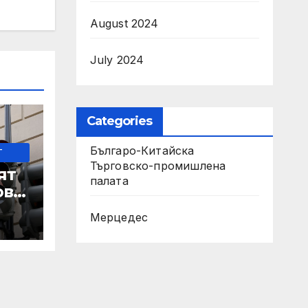
August 2024
July 2024
Categories
Българо-Китайска
-
Търговско-промишлена
ят
палaта
ове
Мерцедес
 IRS