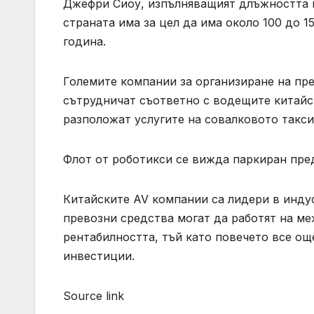
Джефри Сиоу, изпълняващият длъжността м
страната има за цел да има около 100 до 1
година.
Големите компании за организиране на пре
сътрудничат съответно с водещите китайск
разположат услугите на совалковото такси
Флот от роботикси се вижда паркиран пред
Китайските AV компании са лидери в индус
превозни средства могат да работят на ме
рентабилността, тъй като повечето все още
инвестиции.
Source link