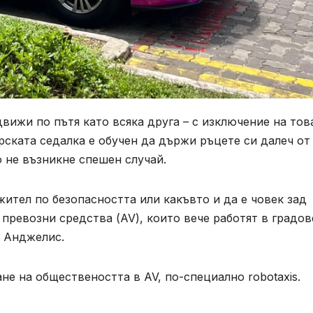
вижи по пътя като всяка друга – с изключение на това
рската седалка е обучен да държи ръцете си далеч от
о не възникне спешен случай.
жител по безопасността или какъвто и да е човек зад
превозни средства (AV), които вече работят в градов
с Анджелис.
ане на обществеността в AV, по-специално robotaxis.