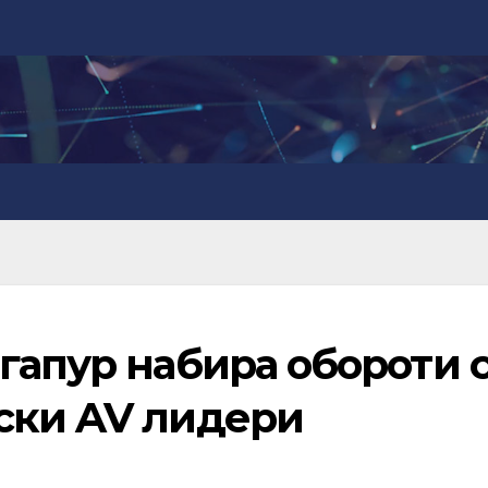
гапур набира обороти 
ски AV лидери