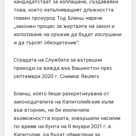
кандидатстват за изплащане, създавайки
това, което изпълняващият длъжността
главен прокурор Тод Бланш нарече
„законен процес за жертвите на закон и
използване на оръжие да бъдат изслушани
и да търсят обезщетение“.
Сградата на Службата за вътрешни
приходи се вижда във Вашингтон през
септември 2020 г. Снимка: Reuters
Бланш, която беше разкритикувана от
законодателите на Капитолийския хълм
във вторник, не би изключила
възможността хората, извършили насилие
по време на бунта на 6 януари 2021 г. в
Капитолия, да бъдат обмислени за