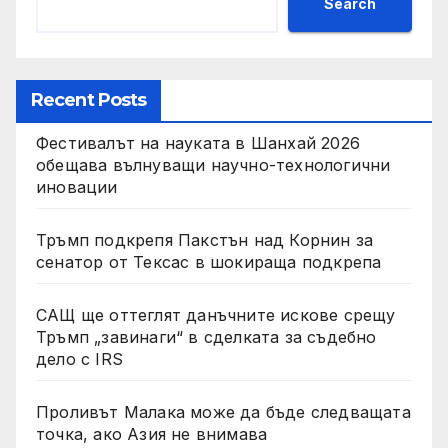
Search
Recent Posts
Фестивалът на науката в Шанхай 2026
обещава вълнуващи научно-технологични
иновации
Тръмп подкрепя Пакстън над Корнин за
сенатор от Тексас в шокираща подкрепа
САЩ ще оттеглят данъчните искове срещу
Тръмп „завинаги“ в сделката за съдебно
дело с IRS
Проливът Малака може да бъде следващата
точка, ако Азия не внимава