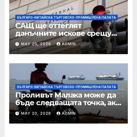
БЪЛГАРО-КИТАЙСКА ТЪРГОВСКО-ПРОМИШЛЕНА ПАЛAТА
САЩ ще оттеглят
данъчните искове срещу
Тръмп „завинаги“ в
MAY 20, 2026
ADMIN
сделката за съдебно дело с
IRS
БЪЛГАРО-КИТАЙСКА ТЪРГОВСКО-ПРОМИШЛЕНА ПАЛAТА
Проливът Малака може да
бъде следващата точка, ако
Азия не внимава
MAY 20, 2026
ADMIN