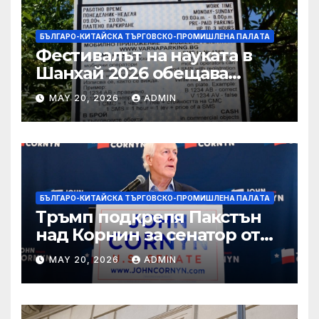
БЪЛГАРО-КИТАЙСКА ТЪРГОВСКО-ПРОМИШЛЕНА ПАЛAТА
Фестивалът на науката в
Шанхай 2026 обещава
вълнуващи научно-
MAY 20, 2026
ADMIN
технологични иновации
БЪЛГАРО-КИТАЙСКА ТЪРГОВСКО-ПРОМИШЛЕНА ПАЛAТА
Тръмп подкрепя Пакстън
над Корнин за сенатор от
Тексас в шокираща
MAY 20, 2026
ADMIN
подкрепа