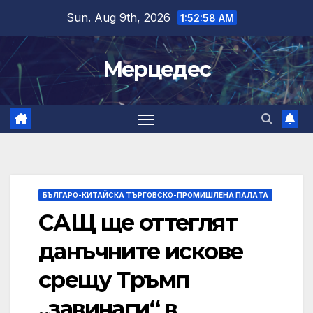
Skip
Sun. Aug 9th, 2026
1:52:59 AM
to
content
Мерцедес
БЪЛГАРО-КИТАЙСКА ТЪРГОВСКО-ПРОМИШЛЕНА ПАЛAТА
САЩ ще оттеглят
данъчните искове
срещу Тръмп
„завинаги“ в