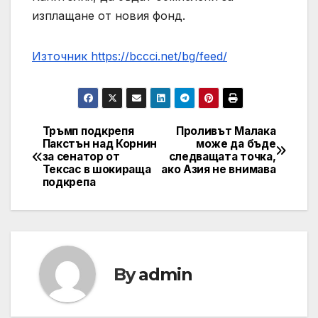
изплащане от новия фонд.
Източник https://bccci.net/bg/feed/
Тръмп подкрепя
Проливът Малака
Post
Пакстън над Корнин
може да бъде
за сенатор от
следващата точка,
navigation
Тексас в шокираща
ако Азия не внимава
подкрепа
By
admin