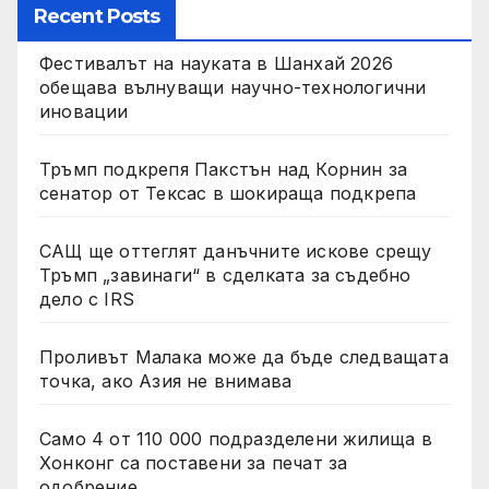
Recent Posts
Фестивалът на науката в Шанхай 2026
обещава вълнуващи научно-технологични
иновации
Тръмп подкрепя Пакстън над Корнин за
сенатор от Тексас в шокираща подкрепа
САЩ ще оттеглят данъчните искове срещу
Тръмп „завинаги“ в сделката за съдебно
дело с IRS
Проливът Малака може да бъде следващата
точка, ако Азия не внимава
Само 4 от 110 000 подразделени жилища в
Хонконг са поставени за печат за
одобрение