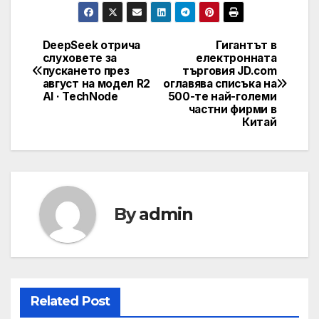
DeepSeek отрича
Гигантът в
Post
слуховете за
електронната
пускането през
търговия JD.com
navigation
август на модел R2
оглавява списъка на
AI · TechNode
500-те най-големи
частни фирми в
Китай
By
admin
Related Post