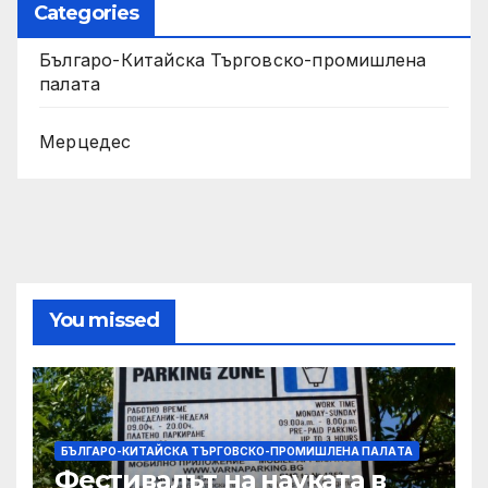
Categories
Българо-Китайска Търговско-промишлена
палaта
Мерцедес
You missed
БЪЛГАРО-КИТАЙСКА ТЪРГОВСКО-ПРОМИШЛЕНА ПАЛAТА
Фестивалът на науката в