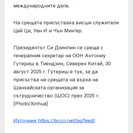
международните дела.
На срещата присъстваха висши служители
Цай Ци, Уан И и Чън Мин’ер.
Президентът Си Дзинпин се среща с
генералния секретар на ООН Антониу
Гутериш в Тиендзин, Северен Китай, 30
август 2025 г. Гутериш е тук, за да
присъства на срещата на върха на
Шанхайската организация за
сътрудничество (ШОС) през 2025 г.
[Photo/Xinhua]
Източник https://bccci.net/bg/feed/