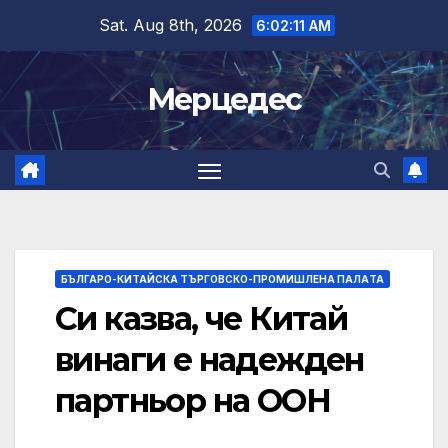
Skip
Sat. Aug 8th, 2026
6:02:12 AM
to
content
Мерцедес
БЪЛГАРО-КИТАЙСКА ТЪРГОВСКО-ПРОМИШЛЕНА ПАЛAТА
Си казва, че Китай
винаги е надежден
партньор на ООН