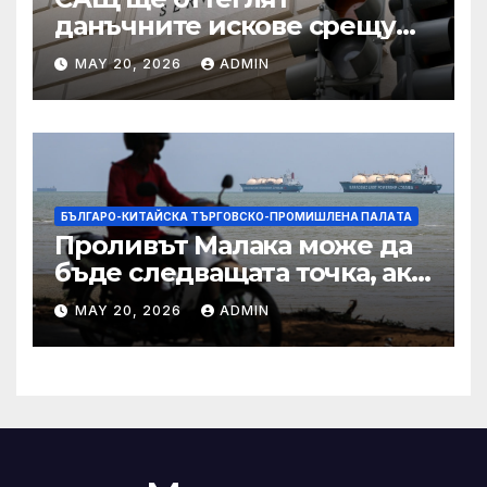
данъчните искове срещу
Тръмп „завинаги“ в
MAY 20, 2026
ADMIN
сделката за съдебно дело с
IRS
БЪЛГАРО-КИТАЙСКА ТЪРГОВСКО-ПРОМИШЛЕНА ПАЛAТА
Проливът Малака може да
бъде следващата точка, ако
Азия не внимава
MAY 20, 2026
ADMIN