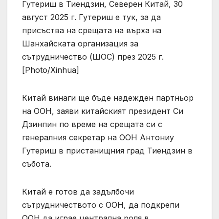
Гутериш в Тиендзин, Северен Китай, 30
август 2025 г. Гутериш е тук, за да
присъства на срещата на върха на
Шанхайската организация за
сътрудничество (ШОС) през 2025 г.
[Photo/Xinhua]
Китай винаги ще бъде надежден партньор
на ООН, заяви китайският президент Си
Дзинпин по време на срещата си с
генералния секретар на ООН Антониу
Гутериш в пристанищния град Тиендзин в
събота.
Китай е готов да задълбочи
сътрудничеството с ООН, да подкрепи
ООН да играе централна роля в