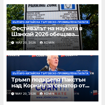
БЪЛГАРО-КИТАЙСКА ТЪРГОВСКО-ПРОМИШЛЕНА ПАЛAТА
Фестивалът на науката в
Шанхай 2026 обещава
вълнуващи научно-
MAY 20, 2026
ADMIN
технологични иновации
БЪЛГАРО-КИТАЙСКА ТЪРГОВСКО-ПРОМИШЛЕНА ПАЛAТА
Тръмп подкрепя Пакстън
над Корнин за сенатор от
Тексас в шокираща
MAY 20, 2026
ADMIN
подкрепа