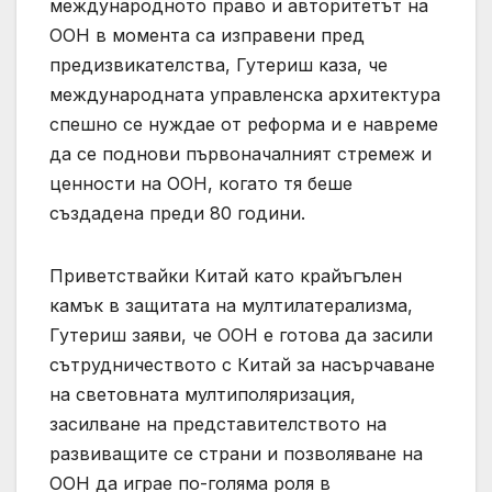
международното право и авторитетът на
ООН в момента са изправени пред
предизвикателства, Гутериш каза, че
международната управленска архитектура
спешно се нуждае от реформа и е навреме
да се поднови първоначалният стремеж и
ценности на ООН, когато тя беше
създадена преди 80 години.
Приветствайки Китай като крайъгълен
камък в защитата на мултилатерализма,
Гутериш заяви, че ООН е готова да засили
сътрудничеството с Китай за насърчаване
на световната мултиполяризация,
засилване на представителството на
развиващите се страни и позволяване на
ООН да играе по-голяма роля в