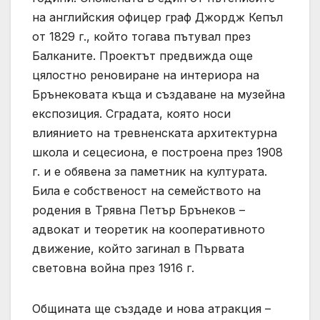
на английския офицер граф Джордж Кепъл
от 1829 г., който тогава пътувал през
Балканите. Проектът предвижда още
цялостно реновиране на интериора на
Брънековата къща и създаване на музейна
експозиция. Сградата, която носи
влиянието на тревненската архитектурна
школа и сецесиона, е построена през 1908
г. и е обявена за паметник на културата.
Била е собственост на семейството на
родения в Трявна Петър Брънеков –
адвокат и теоретик на кооперативното
движение, който загинал в Първата
световна война през 1916 г.
Общината ще създаде и нова атракция –