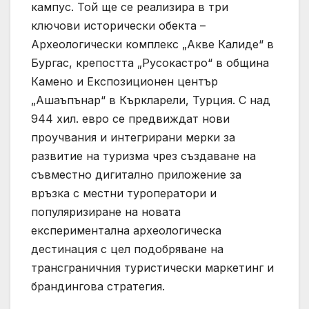
кампус. Той ще се реализира в три
ключови исторически обекта –
Археологически комплекс „Акве Калиде“ в
Бургас, крепостта „Русокастро“ в община
Камено и Експозиционен център
„Ашаъпънар“ в Къркларели, Турция. С над
944 хил. евро се предвиждат нови
проучвания и интегрирани мерки за
развитие на туризма чрез създаване на
съвместно дигитално приложение за
връзка с местни туроператори и
популяризиране на новата
експериментална археологическа
дестинация с цел подобряване на
трансграничния туристически маркетинг и
брандингова стратегия.