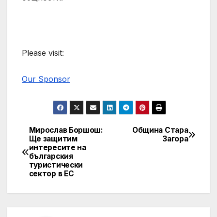
Please visit:
Our Sponsor
Мирослав Боршош:
Община Стара
Post
Ще защитим
Загора
интересите на
navigation
българския
туристически
сектор в ЕС