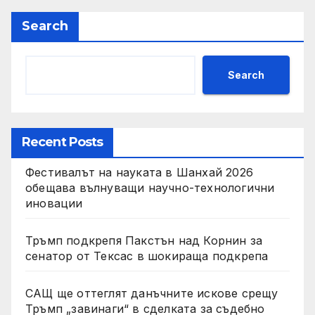
социални проекти
Search
Search
Recent Posts
Фестивалът на науката в Шанхай 2026
обещава вълнуващи научно-технологични
иновации
Тръмп подкрепя Пакстън над Корнин за
сенатор от Тексас в шокираща подкрепа
САЩ ще оттеглят данъчните искове срещу
Тръмп „завинаги“ в сделката за съдебно