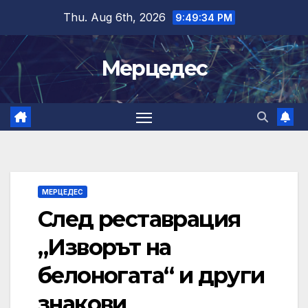
Skip
Thu. Aug 6th, 2026
9:49:35 PM
to
content
Мерцедес
МЕРЦЕДЕС
След реставрация
„Изворът на
белоногата“ и други
знакови