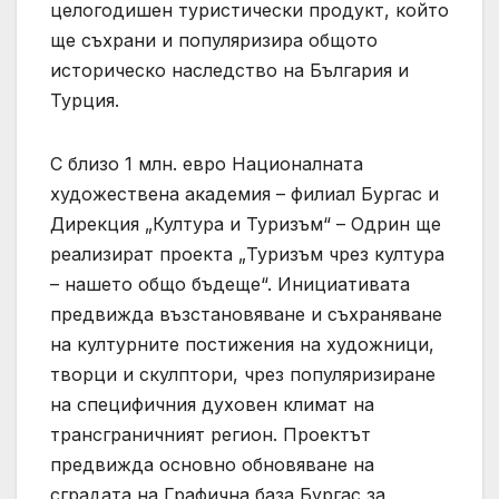
целогодишен туристически продукт, който
ще съхрани и популяризира общото
историческо наследство на България и
Турция.
С близо 1 млн. евро Националната
художествена академия – филиал Бургас и
Дирекция „Култура и Туризъм“ – Одрин ще
реализират проекта „Туризъм чрез култура
– нашето общо бъдеще“. Инициативата
предвижда възстановяване и съхраняване
на културните постижения на художници,
творци и скулптори, чрез популяризиране
на специфичния духовен климат на
трансграничният регион. Проектът
предвижда основно обновяване на
сградата на Графична база Бургас за