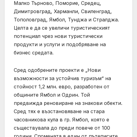
Малко Търново, Поморие, Средец,
Димитровград, Харманли, Свиленград,
Тополовград, Ямбол, Тунджа и Стралджа.
Целта е да се увеличи туристическият
потенциал чрез нови туристически
продукти и услуги и подобряване на
бизнес средата.
Сред одобрените проекти е „Нови
възможности за устойчив туризъм“ на
стойност 1,2 млн. евро, разработен от
общините Ямбол и Одрин. Той
предвижда реновиране на знакови обекти.
Сред тях е възстановяване на стара
часовникова кула в гр. Ямбол, която е
съществувала до преди повече от 100
години. Спомената в един от пътеписите