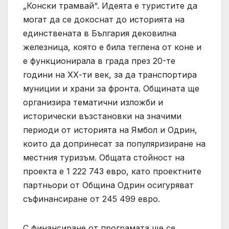
„Конски трамвай“. Идеята е туристите да
могат да се докоснат до историята на
единствената в България дековилна
железница, която е била теглена от коне и
е функционирала в града през 20-те
години на ХХ-ти век, за да транспортира
муниции и храни за фронта. Общината ще
организира тематични изложби и
исторически възстановки на значими
периоди от историята на Ямбол и Одрин,
които да допринесат за популяризиране на
местния туризъм. Общата стойност на
проекта е 1 222 743 евро, като проектните
партньори от Община Одрин осигуряват
съфинансиране от 245 499 евро.
С финансиране от програмата ще се