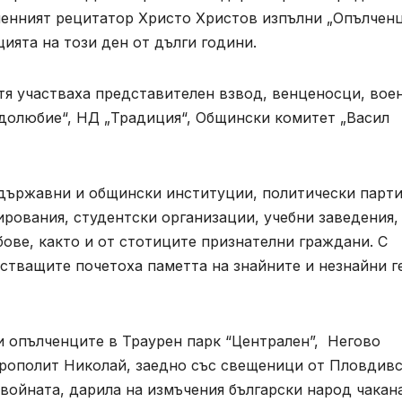
аменният рецитатор Христо Христов изпълни „Опълчен
ията на този ден от дълги години.
тя участваха представителен взвод, венценосци, вое
одолюбие“, НД „Традиция“, Общински комитет „Васил
 държавни и общински институции, политически парти
рования, студентски организации, учебни заведения,
ове, както и от стотиците признателни граждани. С
стващите почетоха паметта на знайните и незнайни г
и опълченците в Траурен парк “Централен”, Негово
ополит Николай, заедно със свещеници от Пловдивс
войната, дарила на измъчения български народ чакан