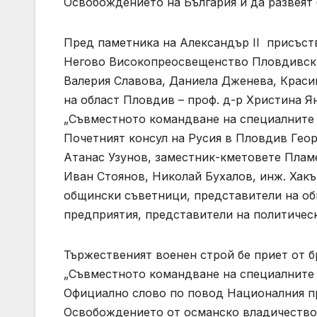
Освобождението на България и да развеят 
Пред паметника на Александър II присъс
Негово Високопреосвещенство Пловдивски
Валерия Славова, Даниела Дженева, Краси
на област Пловдив – проф. д-р Христина Я
„Съвместното командване на специалните 
Почетният консул на Русия в Пловдив Геор
Атанас Узунов, заместник-кметовете Плам
Иван Стоянов, Николай Бухалов, инж. Хакъ
общински съветници, представители на о
предприятия, представители на политичес
Тържественият военен строй бе приет от 
„Съвместното командване на специалните 
Официално слово по повод Националния пр
Освобождението от османско владичество