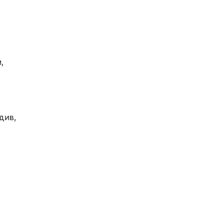
,
див,