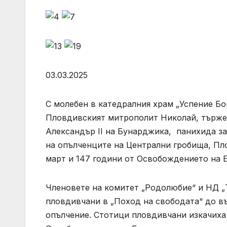
03.03.2025
С молебен в катедралния храм „Успение Б
Пловдивският митрополит Николай, търже
Александър II на Бунарджика, панихида за
на опълченците на Централни гробища, Пл
март и 147 години от Освобождението на 
Членовете на комитет „Родолюбие“ и НД „
пловдивчани в „Поход на свободата“ до в
опълчение. Стотици пловдивчани изкачиха х