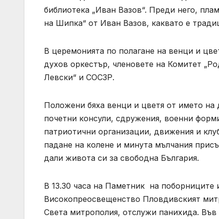
библиотека „Иван Вазов“. Преди него, пл
на Шипка“ от Иван Вазов, каквато е традиц
В церемонията по полагане на венци и цве
духов оркестър, членовете на Комитет „Р
Левски“ и СОСЗР.
Положени бяха венци и цветя от името на
почетни консули, сдружения, военни форми
патриотични организации, движения и клуб
падане на колене и минута мълчания присъ
дали живота си за свободна България.
В 13.30 часа на Паметник на поборниците 
Високопреосвещенство Пловдивският митр
Света митрополия, отслужи панихида. Във 