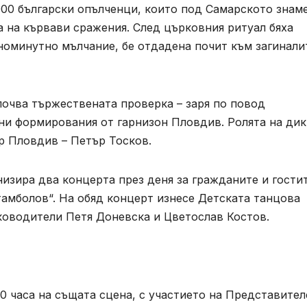
000 български опълченци, които под Самарското знаме
 на кървави сражения. След църковния ритуал бяха
номинутно мълчание, бе отдадена почит към загинали
започва тържествената проверка – заря по повод
нни формирования от гарнизон Пловдив. Ролята на ди
р Пловдив – Петър Тосков.
изира два концерта през деня за гражданите и гости
Стамболов“. На обяд концерт изнесе Детската танцова
ководители Петя Доневска и Цветослав Костов.
30 часа на същата сцена, с участието на Представител