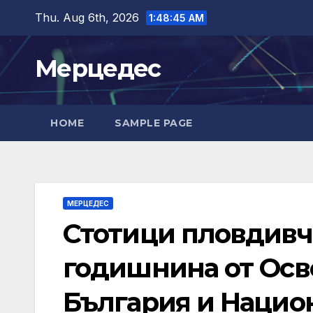
Skip
Thu. Aug 6th, 2026
1:48:46 AM
to
content
Мерцедес
HOME
SAMPLE PAGE
МЕРЦЕДЕС
Стотици пловдивча
годишнина от Осв
България и Национ