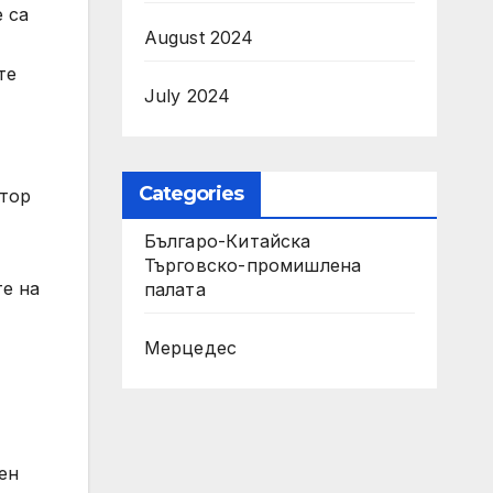
 са
August 2024
те
July 2024
Categories
ктор
Българо-Китайска
Търговско-промишлена
те на
палaта
Мерцедес
ен