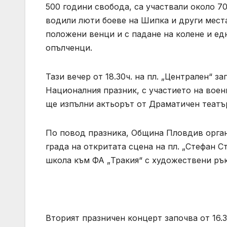
500 години свобода, са участвали около 7
водили люти боеве на Шипка и други места
положени венци и с падане на колене и ед
опълченци.
Тази вечер от 18.30ч. на пл. „Централен“ 
Националния празник, с участието на вое
ще изпълни актьорът от Драматичен театъ
По повод празника, Община Пловдив орган
града на откритата сцена на пл. „Стефан 
школа към ФА „Тракия“ с художествени ръ
Вторият празничен концерт започва от 16.