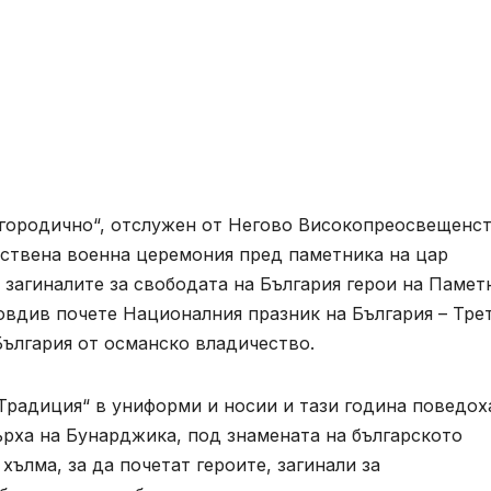
огородично“, отслужен от Негово Високопреосвещенс
ствена военна церемония пред паметника на цар
 загиналите за свободата на България герои на Памет
овдив почете Националния празник на България – Тре
България от османско владичество.
Традиция“ в униформи и носии и тази година поведох
ърха на Бунарджика, под знамената на българското
ълма, за да почетат героите, загинали за