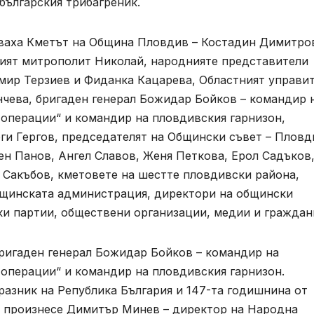
българския трибагреник.
тваха Кметът на Община Пловдив – Костадин Димитро
ят митрополит Николай, народнияте представители
мир Терзиев и Фиданка Кацарева, Областният управи
нчева, бригаден генерал Божидар Бойков – командир 
операции“ и командир на пловдивския гарнизон,
ги Гергов, председателят на Общински съвет – Пловд
ен Панов, Ангел Славов, Женя Петкова, Ерол Садъков
 Сакъбов, кметовете на шестте пловдивски района,
бщинската администрация, директори на общински
ки партии, обществени организации, медии и граждан
бригаден генерал Божидар Бойков – командир на
операции“ и командир на пловдивския гарнизон.
азник на Република България и 147-та годишнина от
 произнесе Димитър Минев – директор на Народна