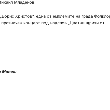
Михаил Младенов.
та „Борис Христов“, една от емблемите на града Фолкло
с празничен концерт под надслов „Цветни щрихи от
р Минев: