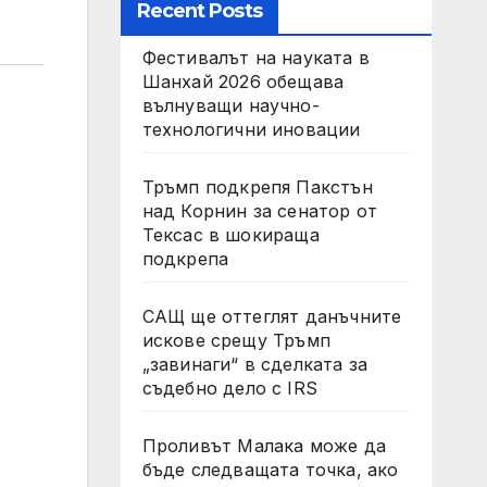
Recent Posts
Фестивалът на науката в
Шанхай 2026 обещава
вълнуващи научно-
технологични иновации
Тръмп подкрепя Пакстън
над Корнин за сенатор от
Тексас в шокираща
подкрепа
САЩ ще оттеглят данъчните
искове срещу Тръмп
„завинаги“ в сделката за
съдебно дело с IRS
Проливът Малака може да
бъде следващата точка, ако