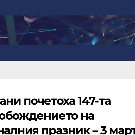
ни почетоха 147-та
обождението на
алния празник – 3 мар