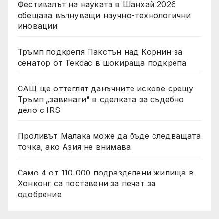
Фестивалът на науката в Шанхай 2026
обещава вълнуващи научно-технологични
иновации
Тръмп подкрепя Пакстън над Корнин за
сенатор от Тексас в шокираща подкрепа
САЩ ще оттеглят данъчните искове срещу
Тръмп „завинаги“ в сделката за съдебно
дело с IRS
Проливът Малака може да бъде следващата
точка, ако Азия не внимава
Само 4 от 110 000 подразделени жилища в
Хонконг са поставени за печат за
одобрение