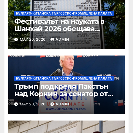
БЪЛГАРО-КИТАЙСКА ТЪРГОВСКО-ПРОМИШЛЕНА ПАЛAТА
Фестивалът на науката в
Шанхай 2026 обещава
вълнуващи научно-
MAY 20, 2026
ADMIN
технологични иновации
БЪЛГАРО-КИТАЙСКА ТЪРГОВСКО-ПРОМИШЛЕНА ПАЛAТА
Тръмп подкрепя Пакстън
над Корнин за сенатор от
Тексас в шокираща
MAY 20, 2026
ADMIN
подкрепа