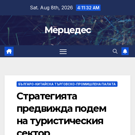
Skip
Sat. Aug 8th, 2026
4:11:33 AM
to
content
Мерцедес
БЪЛГАРО-КИТАЙСКА ТЪРГОВСКО-ПРОМИШЛЕНА ПАЛAТА
Стратегията
предвижда подем
на туристическия
сектор