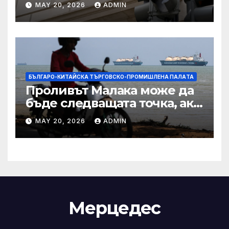
MAY 20, 2026
ADMIN
сделката за съдебно дело с
IRS
БЪЛГАРО-КИТАЙСКА ТЪРГОВСКО-ПРОМИШЛЕНА ПАЛAТА
Проливът Малака може да
бъде следващата точка, ако
Азия не внимава
MAY 20, 2026
ADMIN
Мерцедес