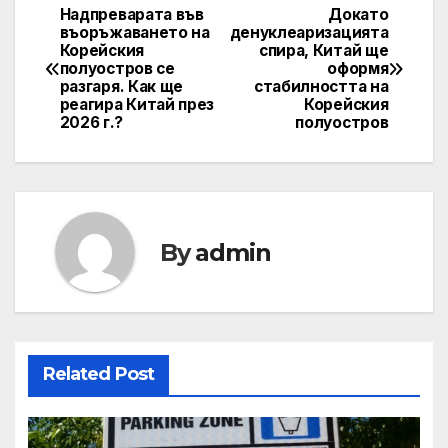
Надпреварата във
Докато
Post
въоръжаването на
денуклеаризацията
Корейския
спира, Китай ще
navigation
полуостров се
оформя
разгаря. Как ще
стабилността на
реагира Китай през
Корейския
2026 г.?
полуостров
By
admin
Related Post