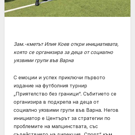
Зам.-кметът Илия Коев откри инициативата,
която се организира за деца от социално
уязвими групи във Варна
С емоции и успех приключи първото
издание на футболния турнир
„Приятелство без граници“. Събитието се
организира в подкрепа на деца от
социално уязвими групи във Варна. Негов
инициатор е Центърът за стратегии по
проблемите на малцинствата, със
съдействието на дирекция „Спорт“ към