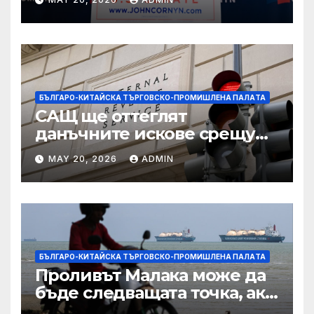
подкрепа
БЪЛГАРО-КИТАЙСКА ТЪРГОВСКО-ПРОМИШЛЕНА ПАЛAТА
САЩ ще оттеглят
данъчните искове срещу
Тръмп „завинаги“ в
MAY 20, 2026
ADMIN
сделката за съдебно дело с
IRS
БЪЛГАРО-КИТАЙСКА ТЪРГОВСКО-ПРОМИШЛЕНА ПАЛAТА
Проливът Малака може да
бъде следващата точка, ако
Азия не внимава