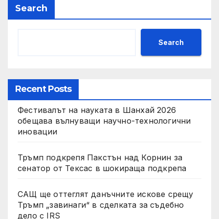
социални проекти
Search
Search
Recent Posts
Фестивалът на науката в Шанхай 2026
обещава вълнуващи научно-технологични
иновации
Тръмп подкрепя Пакстън над Корнин за
сенатор от Тексас в шокираща подкрепа
САЩ ще оттеглят данъчните искове срещу
Тръмп „завинаги“ в сделката за съдебно
дело с IRS