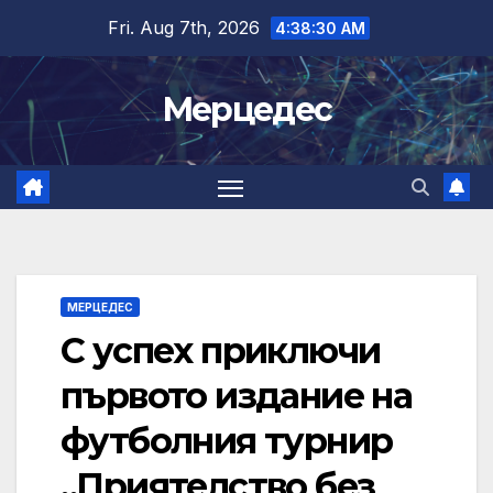
Skip
Fri. Aug 7th, 2026
4:38:31 AM
to
content
Мерцедес
МЕРЦЕДЕС
С успех приключи
първото издание на
футболния турнир
„Приятелство без