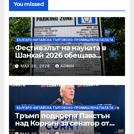
You missed
БЪЛГАРО-КИТАЙСКА ТЪРГОВСКО-ПРОМИШЛЕНА ПАЛAТА
Фестивалът на науката в
Шанхай 2026 обещава
вълнуващи научно-
MAY 20, 2026
ADMIN
технологични иновации
БЪЛГАРО-КИТАЙСКА ТЪРГОВСКО-ПРОМИШЛЕНА ПАЛAТА
Тръмп подкрепя Пакстън
над Корнин за сенатор от
Тексас в шокираща
MAY 20, 2026
ADMIN