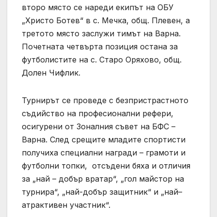
второ място се нареди екипът на ОБУ
„Христо Ботев“ в с. Мечка, общ. Плевен, а
третото място заслужи тимът на Варна.
Почетната четвърта позиция остана за
футболистите на с. Старо Оряхово, общ.
Долен Чифлик.
Турнирът се проведе с безпристрастното
съдийство на професионални рефери,
осигурени от Зоналния съвет на БФС –
Варна. След срещите младите спортисти
получиха специални награди – грамоти и
футболни топки, отсъдени бяха и отличия
за „най – добър вратар“, „гол майстор на
турнира“, „най-добър защитник“ и „най–
атрактивен участник“.