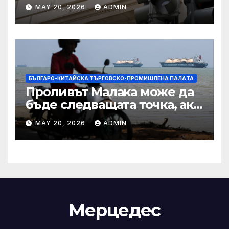
Тръмп „завинаги“ в
MAY 20, 2026
ADMIN
сделката за съдебно дело с
IRS
БЪЛГАРО-КИТАЙСКА ТЪРГОВСКО-ПРОМИШЛЕНА ПАЛAТА
Проливът Малака може да
бъде следващата точка, ако
Азия не внимава
MAY 20, 2026
ADMIN
Мерцедес