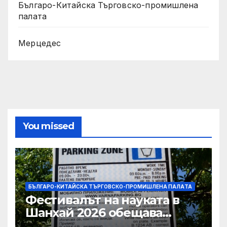
Българо-Китайска Търговско-промишлена
палaта
Мерцедес
You missed
БЪЛГАРО-КИТАЙСКА ТЪРГОВСКО-ПРОМИШЛЕНА ПАЛAТА
Фестивалът на науката в
Шанхай 2026 обещава
вълнуващи научно-