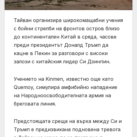
Тайван организира широкомащабни учения
с бойни стрелби на фронтов остров близо
до континентален Китай в сряда, часове
преди президентът Доналд Тръмп да
кацне в Пекин за разговори с високи
залози с китайския лидер Си Дзинпин.
Учението на Kinmen, известно още като
Quemoy, симулира амфибийно нападение
на Народноосвободителната армия на
бреговата линия.
Предстоящата среща на върха между Си и
Тръмп е предизвикана подновена тревога