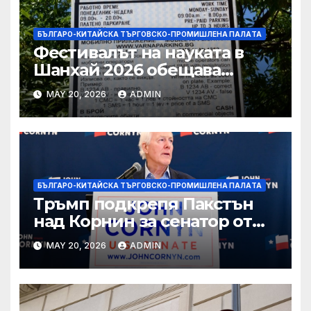
БЪЛГАРО-КИТАЙСКА ТЪРГОВСКО-ПРОМИШЛЕНА ПАЛAТА
Фестивалът на науката в
Шанхай 2026 обещава
вълнуващи научно-
MAY 20, 2026
ADMIN
технологични иновации
БЪЛГАРО-КИТАЙСКА ТЪРГОВСКО-ПРОМИШЛЕНА ПАЛAТА
Тръмп подкрепя Пакстън
над Корнин за сенатор от
Тексас в шокираща
MAY 20, 2026
ADMIN
подкрепа