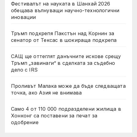
Фестивалът на науката в Шанхай 2026
обещава вълнуващи научно-технологични
иновации
Тръмп подкрепя Пакстън над Корнин за
сенатор от Тексас в шокираща подкрепа
САЩ ще оттеглят данъчните искове срещу
Тръмп „завинаги“ в сделката за съдебно
дело с IRS
Проливът Малака може да бъде следващата
точка, ако Азия не внимава
Само 4 от 110 000 подразделени жилища в
Хонконг са поставени за печат за
одобрение