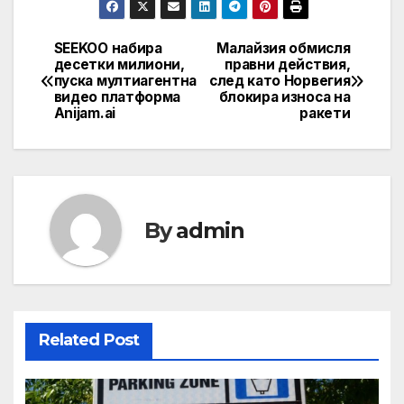
SEEKOO набира
Малайзия обмисля
Post
десетки милиони,
правни действия,
пуска мултиагентна
след като Норвегия
navigation
видео платформа
блокира износа на
Anijam.ai
ракети
By
admin
Related Post