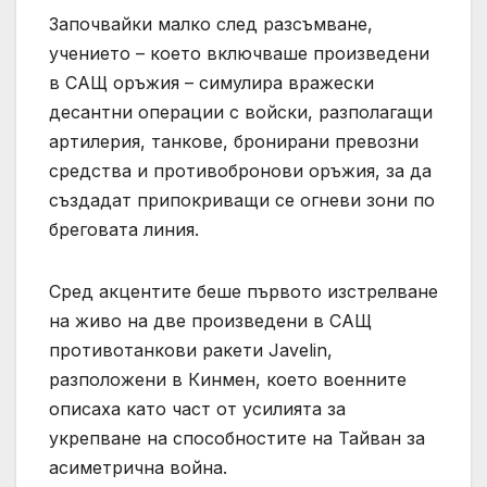
Започвайки малко след разсъмване,
учението – което включваше произведени
в САЩ оръжия – симулира вражески
десантни операции с войски, разполагащи
артилерия, танкове, бронирани превозни
средства и противобронови оръжия, за да
създадат припокриващи се огневи зони по
бреговата линия.
Сред акцентите беше първото изстрелване
на живо на две произведени в САЩ
противотанкови ракети Javelin,
разположени в Кинмен, което военните
описаха като част от усилията за
укрепване на способностите на Тайван за
асиметрична война.