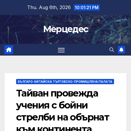
Skip
Thu. Aug 6th, 2026
10:01:22 PM
to
content
Мерцедес
БЪЛГАРО-КИТАЙСКА ТЪРГОВСКО-ПРОМИШЛЕНА ПАЛAТА
Тайван провежда
учения с бойни
стрелби на обърнат
към континента