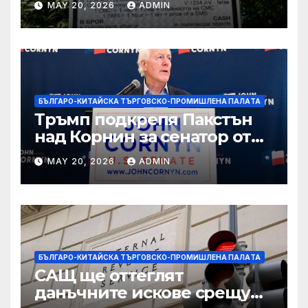
MAY 20, 2026
ADMIN
технологични иновации
БЪЛГАРО-КИТАЙСКА ТЪРГОВСКО-ПРОМИШЛЕНА ПАЛAТА
Тръмп подкрепя Пакстън
над Корнин за сенатор от
Тексас в шокираща
MAY 20, 2026
ADMIN
подкрепа
БЪЛГАРО-КИТАЙСКА ТЪРГОВСКО-ПРОМИШЛЕНА ПАЛAТА
САЩ ще оттеглят
данъчните искове срещу