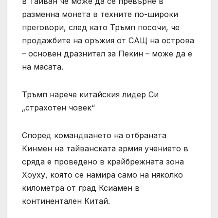
в Тайван че може да се превърне в
разменна монета в техните по-широки
преговори, след като Тръмп посочи, че
продажбите на оръжия от САЩ на острова
– основен дразнител за Пекин – може да е
на масата.
Тръмп нарече китайския лидер Си
„страхотен човек“
Според командването на отбраната
Кинмен на тайванската армия учението в
сряда е проведено в крайбрежната зона
Хоуху, която се намира само на няколко
километра от град Ксиамен в
континентален Китай.