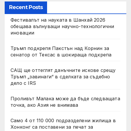
Recent Posts
Фестивалът на науката в Шанхай 2026
обещава вълнуващи научно-технологични
иновации
Тръмп подкрепя Пакстън над Корнин за
сенатор от Тексас в шокираща подкрепа
САЩ ще оттеглят данъчните искове срещу
Тръмп „завинаги“ в сделката за съдебно
дело с IRS
Проливът Малака може да бъде следващата
точка, ако Азия не внимава
Само 4 от 110 000 подразделени жилища в
Хонконг са поставени за печат за