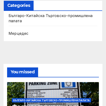
Categories
Българо-Китайска Търговско-промишлена
палaта
Мерцедес
You missed
БЪЛГАРО-КИТАЙСКА ТЪРГОВСКО-ПРОМИШЛЕНА ПАЛAТА