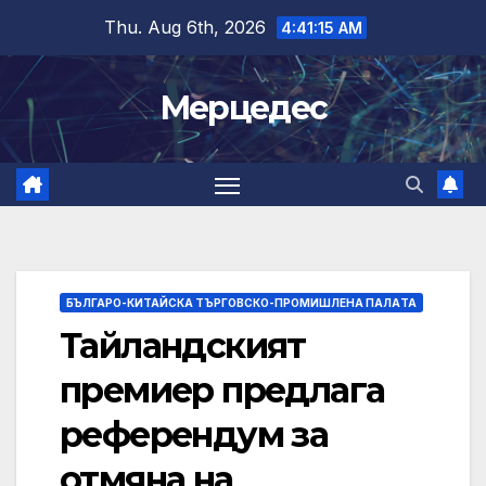
Skip
Thu. Aug 6th, 2026
4:41:16 AM
to
content
Мерцедес
БЪЛГАРО-КИТАЙСКА ТЪРГОВСКО-ПРОМИШЛЕНА ПАЛAТА
Тайландският
премиер предлага
референдум за
отмяна на