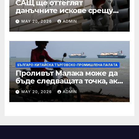
САЩ ще оттеглят
данъчните искове срещу
Тръмп „завинаги“ в
MAY 20, 2026
ADMIN
сделката за съдебно дело с
IRS
БЪЛГАРО-КИТАЙСКА ТЪРГОВСКО-ПРОМИШЛЕНА ПАЛAТА
Проливът Малака може да
бъде следващата точка, ако
Азия не внимава
MAY 20, 2026
ADMIN