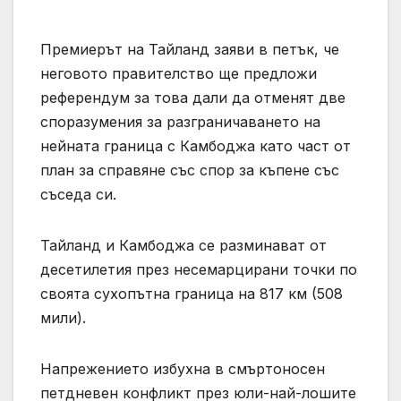
Премиерът на Тайланд заяви в петък, че
неговото правителство ще предложи
референдум за това дали да отменят две
споразумения за разграничаването на
нейната граница с Камбоджа като част от
план за справяне със спор за къпене със
съседа си.
Тайланд и Камбоджа се разминават от
десетилетия през несемарцирани точки по
своята сухопътна граница на 817 км (508
мили).
Напрежението избухна в смъртоносен
петдневен конфликт през юли-най-лошите