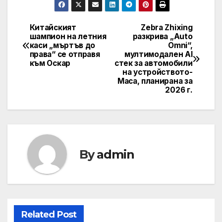
Китайският
Zebra Zhixing
Post
шампион на летния
разкрива „Auto
каси „мъртъв до
Omni“,
navigation
права“ се отправя
мултимодален AI
към Оскар
стек за автомобили
на устройството-
Маса, планирана за
2026 г.
By
admin
Related Post