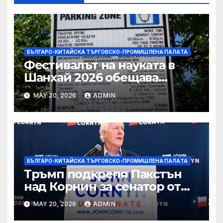
БЪЛГАРО-КИТАЙСКА ТЪРГОВСКО-ПРОМИШЛЕНА ПАЛAТА
Фестивалът на науката в
Шанхай 2026 обещава
вълнуващи научно-
MAY 20, 2026
ADMIN
технологични иновации
БЪЛГАРО-КИТАЙСКА ТЪРГОВСКО-ПРОМИШЛЕНА ПАЛAТА
Тръмп подкрепя Пакстън
над Корнин за сенатор от
Тексас в шокираща
MAY 20, 2026
ADMIN
подкрепа