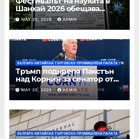
Фестивалът на науката в
Шанхай 2026 обещава
вълнуващи научно-
MAY 20, 2026
ADMIN
технологични иновации
БЪЛГАРО-КИТАЙСКА ТЪРГОВСКО-ПРОМИШЛЕНА ПАЛAТА
Тръмп подкрепя Пакстън
над Корнин за сенатор от
Тексас в шокираща
MAY 20, 2026
ADMIN
подкрепа
БЪЛГАРО-КИТАЙСКА ТЪРГОВСКО-ПРОМИШЛЕНА ПАЛAТА