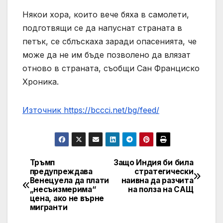
Някои хора, които вече бяха в самолети,
подготвящи се да напуснат страната в
петък, се сблъскаха заради опасенията, че
може да не им бъде позволено да влязат
отново в страната, съобщи Сан Франциско
Хроника.
Източник https://bccci.net/bg/feed/
Тръмп
Защо Индия би била
Post
предупреждава
стратегически
Венецуела да плати
наивна да разчита
navigation
„несъизмерима“
на полза на САЩ
цена, ако не върне
мигранти