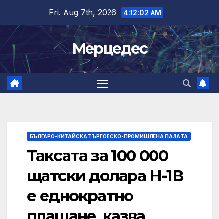
Skip
Fri. Aug 7th, 2026
4:12:03 AM
to
content
Мерцедес
БЪЛГАРО-КИТАЙСКА ТЪРГОВСКО-ПРОМИШЛЕНА ПАЛAТА
Таксата за 100 000
щатски долара H-1B
е еднократно
плащане, казва