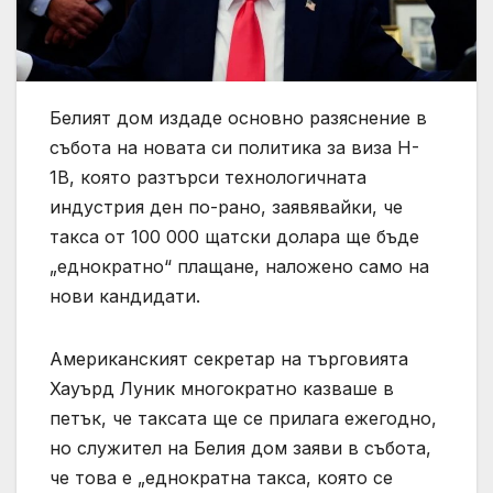
Белият дом издаде основно разяснение в
събота на новата си политика за виза H-
1B, която разтърси технологичната
индустрия ден по-рано, заявявайки, че
такса от 100 000 щатски долара ще бъде
„еднократно“ плащане, наложено само на
нови кандидати.
Американският секретар на търговията
Хауърд Луник многократно казваше в
петък, че таксата ще се прилага ежегодно,
но служител на Белия дом заяви в събота,
че това е „еднократна такса, която се