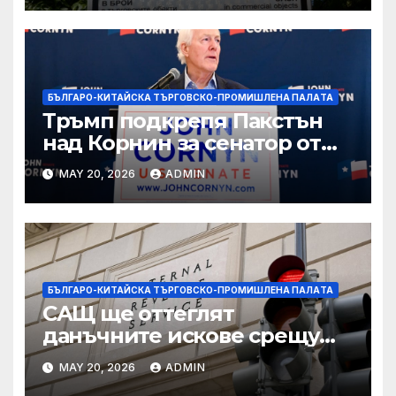
БЪЛГАРО-КИТАЙСКА ТЪРГОВСКО-ПРОМИШЛЕНА ПАЛAТА
Тръмп подкрепя Пакстън
над Корнин за сенатор от
Тексас в шокираща
MAY 20, 2026
ADMIN
подкрепа
БЪЛГАРО-КИТАЙСКА ТЪРГОВСКО-ПРОМИШЛЕНА ПАЛAТА
САЩ ще оттеглят
данъчните искове срещу
Тръмп „завинаги“ в
MAY 20, 2026
ADMIN
сделката за съдебно дело с