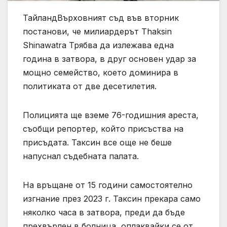
ТайландВърховният съд във вторник
постанови, че милиардерът Thaksin
Shinawatra Трябва да излежава една
година в затвора, в друг основен удар за
мощно семейство, което доминира в
политиката от две десетилетия.
Полицията ще вземе 76-годишния ареста,
съобщи репортер, който присъства на
присъдата. Таксин все още не беше
напуснал съдебната палата.
На връщане от 15 години самостоятелно
изгнание през 2023 г. Таксин прекара само
няколко часа в затвора, преди да бъде
прехвърлен в болница, оплаквайки се от