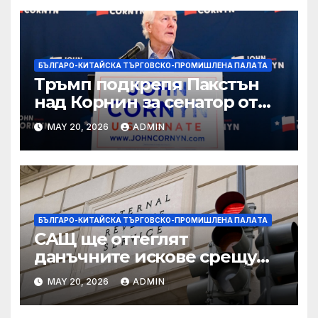
БЪЛГАРО-КИТАЙСКА ТЪРГОВСКО-ПРОМИШЛЕНА ПАЛAТА
Тръмп подкрепя Пакстън
над Корнин за сенатор от
Тексас в шокираща
MAY 20, 2026
ADMIN
подкрепа
БЪЛГАРО-КИТАЙСКА ТЪРГОВСКО-ПРОМИШЛЕНА ПАЛAТА
САЩ ще оттеглят
данъчните искове срещу
Тръмп „завинаги“ в
MAY 20, 2026
ADMIN
сделката за съдебно дело с
IRS