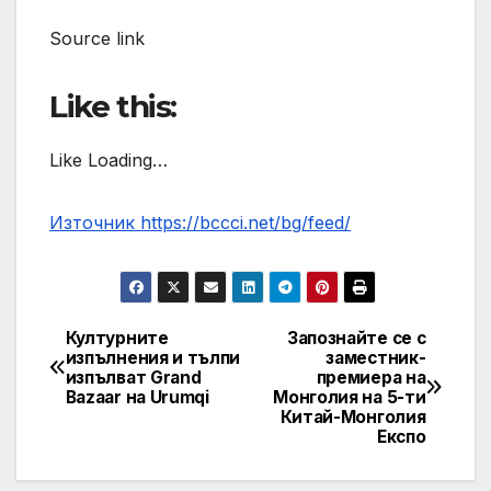
Source link
Like this:
Like Loading…
Източник https://bccci.net/bg/feed/
Културните
Запознайте се с
Post
изпълнения и тълпи
заместник-
изпълват Grand
премиера на
navigation
Bazaar на Urumqi
Монголия на 5-ти
Китай-Монголия
Експо