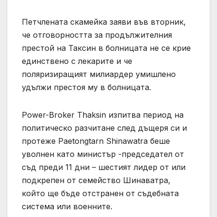
Петчлената скамейка заяви във вторник,
че отговорността за продължителния
престой на Таксин в болницата не се крие
единствено с лекарите и че
поляризиращият милиардер умишлено
удължи престоя му в болницата.
Power-Broker Thaksin изпитва период на
политическо разчитане след дъщеря си и
протеже Paetongtarn Shinawatra беше
уволнен като министър -председател от
съд преди 11 дни – шестият лидер от или
подкрепен от семейство Шинаватра,
който ще бъде отстранен от съдебната
система или военните.