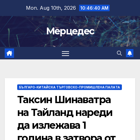
Skip
Mon. Aug 10th, 2026
10:46:41 AM
to
content
Мерцедес
БЪЛГАРО-КИТАЙСКА ТЪРГОВСКО-ПРОМИШЛЕНА ПАЛAТА
Таксин Шинаватра
на Тайланд нареди
да излежава 1
година в затвора от