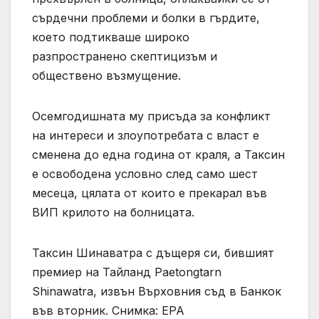
сърдечни проблеми и болки в гърдите,
което подтикваше широко
разпространено скептицизъм и
обществено възмущение.
Осемгодишната му присъда за конфликт
на интереси и злоупотребата с власт е
сменена до една година от краля, а Таксин
е освободена условно след само шест
месеца, цялата от които е прекарал във
ВИП крилото на болницата.
Таксин Шинаватра с дъщеря си, бившият
премиер на Тайланд Paetongtarn
Shinawatra, извън Върховния съд в Банкок
във вторник. Снимка: EPA