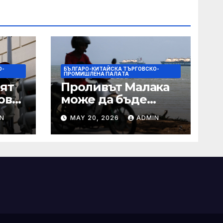
О-
БЪЛГАРО-КИТАЙСКА ТЪРГОВСКО-
ПРОМИШЛЕНА ПАЛAТА
ят
Проливът Малака
ове
може да бъде
следващата точка,
N
MAY 20, 2026
ADMIN
ако Азия не
внимава
 IRS