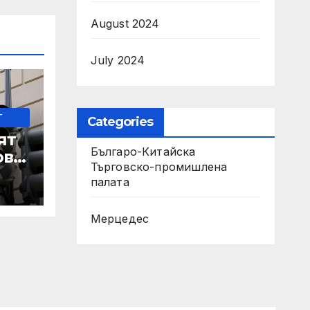
August 2024
July 2024
-
Categories
ят
Българо-Китайска
ове
Търговско-промишлена
палaта
Мерцедес
 IRS