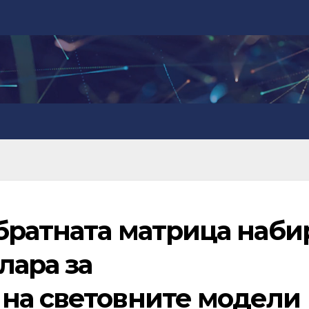
братната матрица наби
лара за
на световните модели