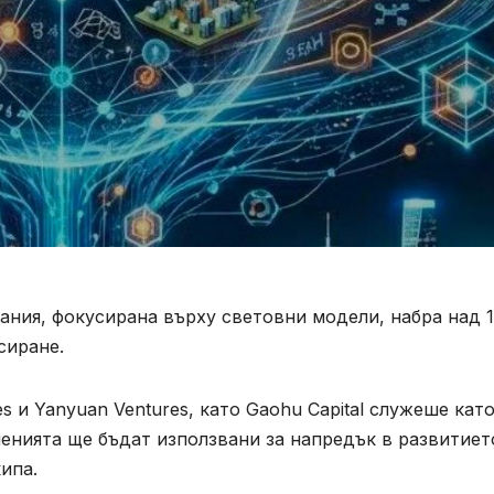
пания, фокусирана върху световни модели, набра над 
сиране.
s и Yanyuan Ventures, като Gaohu Capital служеше кат
енията ще бъдат използвани за напредък в развитиет
ипа.