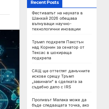
Recent Posts
Фестивалът на науката в
Шанхай 2026 обещава
вълнуващи научно-
технологични иновации
Тръмп подкрепя Пакстън
над Корнин за сенатор от
Тексас в шокираща
подкрепа
САЩ ще оттеглят данъчните
искове срещу Тръмп
„завинаги“ в сделката за
съдебно дело с IRS
Проливът Малака може да
бъде следващата точка, ако