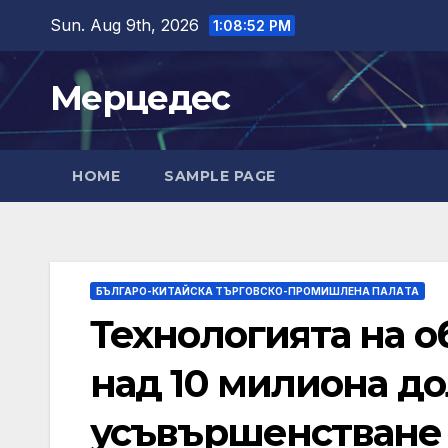
Skip
Sun. Aug 9th, 2026
1:08:54 PM
to
content
Мерцедес
HOME
SAMPLE PAGE
БЪЛГАРО-КИТАЙСКА ТЪРГОВСКО-ПРОМИШЛЕНА ПАЛAТА
Технологията на о
над 10 милиона до
усъвършенстване 