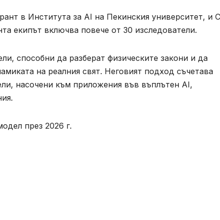
орант в Института за AI на Пекинския университет, и 
ента екипът включва повече от 30 изследователи.
дели, способни да разберат физическите закони и да
амиката на реалния свят. Неговият подход съчетава
ли, насочени към приложения във въплътен AI,
ия.
одел през 2026 г.