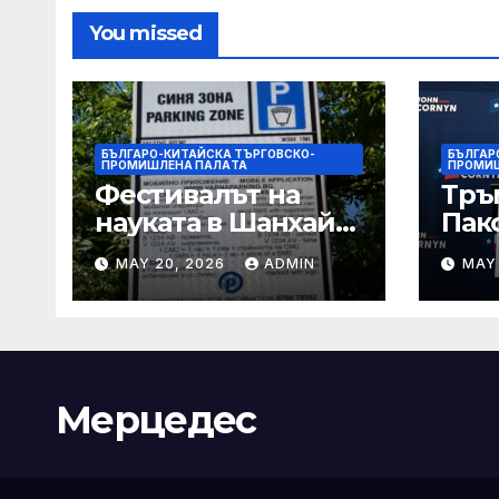
You missed
БЪЛГАРО-КИТАЙСКА ТЪРГОВСКО-
БЪЛГАР
ПРОМИШЛЕНА ПАЛAТА
ПРОМИ
Фестивалът на
Тръ
науката в Шанхай
Пак
2026 обещава
Кор
MAY 20, 2026
ADMIN
MAY
вълнуващи
от Т
научно-
шок
технологични
под
иновации
Мерцедес