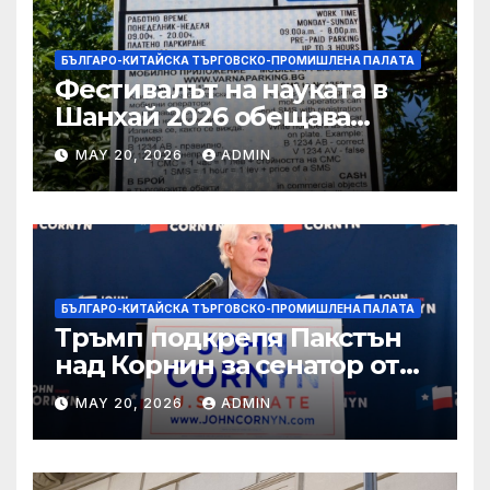
БЪЛГАРО-КИТАЙСКА ТЪРГОВСКО-ПРОМИШЛЕНА ПАЛAТА
Фестивалът на науката в
Шанхай 2026 обещава
вълнуващи научно-
MAY 20, 2026
ADMIN
технологични иновации
БЪЛГАРО-КИТАЙСКА ТЪРГОВСКО-ПРОМИШЛЕНА ПАЛAТА
Тръмп подкрепя Пакстън
над Корнин за сенатор от
Тексас в шокираща
MAY 20, 2026
ADMIN
подкрепа