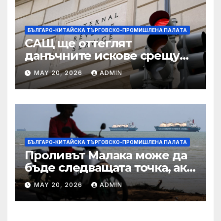
БЪЛГАРО-КИТАЙСКА ТЪРГОВСКО-ПРОМИШЛЕНА ПАЛAТА
САЩ ще оттеглят
данъчните искове срещу
Тръмп „завинаги“ в
MAY 20, 2026
ADMIN
сделката за съдебно дело с
IRS
БЪЛГАРО-КИТАЙСКА ТЪРГОВСКО-ПРОМИШЛЕНА ПАЛAТА
Проливът Малака може да
бъде следващата точка, ако
Азия не внимава
MAY 20, 2026
ADMIN