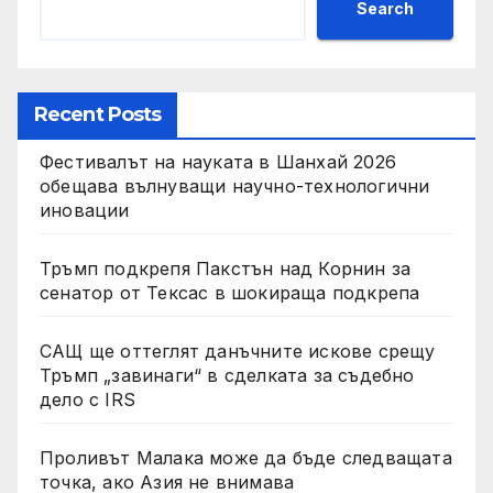
Search
Recent Posts
Фестивалът на науката в Шанхай 2026
обещава вълнуващи научно-технологични
иновации
Тръмп подкрепя Пакстън над Корнин за
сенатор от Тексас в шокираща подкрепа
САЩ ще оттеглят данъчните искове срещу
Тръмп „завинаги“ в сделката за съдебно
дело с IRS
Проливът Малака може да бъде следващата
точка, ако Азия не внимава