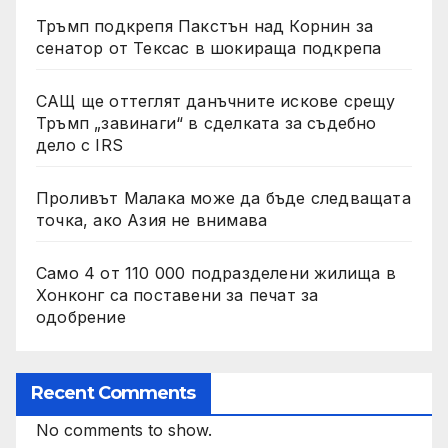
Тръмп подкрепя Пакстън над Корнин за
сенатор от Тексас в шокираща подкрепа
САЩ ще оттеглят данъчните искове срещу
Тръмп „завинаги“ в сделката за съдебно
дело с IRS
Проливът Малака може да бъде следващата
точка, ако Азия не внимава
Само 4 от 110 000 подразделени жилища в
Хонконг са поставени за печат за
одобрение
Recent Comments
No comments to show.