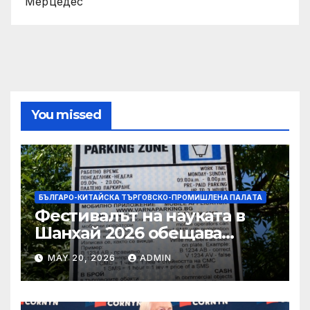
Мерцедес
You missed
БЪЛГАРО-КИТАЙСКА ТЪРГОВСКО-ПРОМИШЛЕНА ПАЛAТА
Фестивалът на науката в
Шанхай 2026 обещава
вълнуващи научно-
MAY 20, 2026
ADMIN
технологични иновации