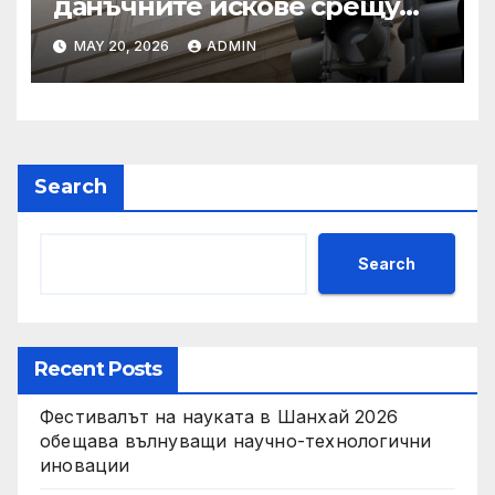
данъчните искове срещу
Тръмп „завинаги“ в
MAY 20, 2026
ADMIN
сделката за съдебно дело с
IRS
Search
Search
Recent Posts
Фестивалът на науката в Шанхай 2026
обещава вълнуващи научно-технологични
иновации