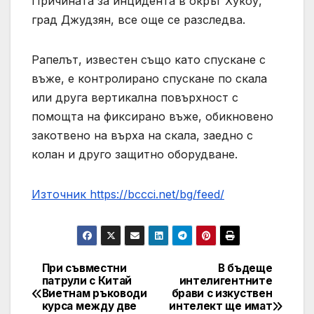
Причината за инцидента в окръг Хукоу,
град Джудзян, все още се разследва.
Рапелът, известен също като спускане с
въже, е контролирано спускане по скала
или друга вертикална повърхност с
помощта на фиксирано въже, обикновено
закотвено на върха на скала, заедно с
колан и друго защитно оборудване.
Източник https://bccci.net/bg/feed/
При съвместни
В бъдеще
Post
патрули с Китай
интелигентните
Виетнам ръководи
брави с изкуствен
navigation
курса между две
интелект ще имат