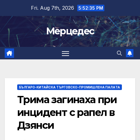
Skip
Fri. Aug 7th, 2026
5:52:35 PM
to
content
Мерцедес
БЪЛГАРО-КИТАЙСКА ТЪРГОВСКО-ПРОМИШЛЕНА ПАЛAТА
Трима загинаха при
инцидент с рапел в
Дзянси