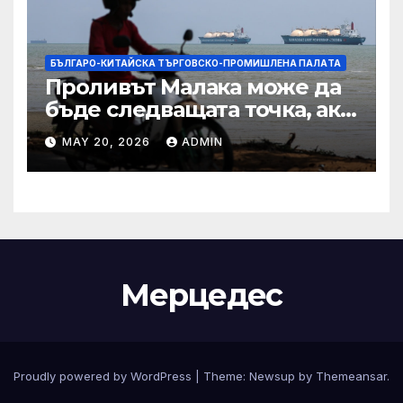
БЪЛГАРО-КИТАЙСКА ТЪРГОВСКО-ПРОМИШЛЕНА ПАЛAТА
Проливът Малака може да
бъде следващата точка, ако
Азия не внимава
MAY 20, 2026
ADMIN
Мерцедес
Proudly powered by WordPress
|
Theme:
Newsup
by
Themeansar
.