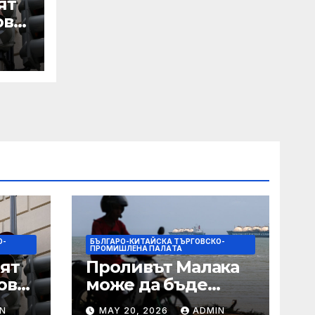
ят
ове
 IRS
О-
БЪЛГАРО-КИТАЙСКА ТЪРГОВСКО-
ПРОМИШЛЕНА ПАЛAТА
ят
Проливът Малака
ове
може да бъде
следващата точка,
N
MAY 20, 2026
ADMIN