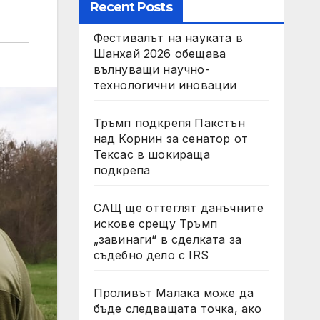
Recent Posts
Фестивалът на науката в
Шанхай 2026 обещава
вълнуващи научно-
технологични иновации
Тръмп подкрепя Пакстън
над Корнин за сенатор от
Тексас в шокираща
подкрепа
САЩ ще оттеглят данъчните
искове срещу Тръмп
„завинаги“ в сделката за
съдебно дело с IRS
Проливът Малака може да
бъде следващата точка, ако