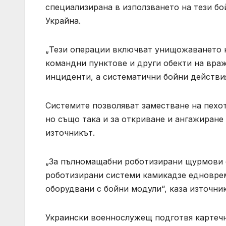
специализирана в използването на тези бо
Украйна.
„Тези операции включват унищожаването н
командни пунктове и други обекти на враж
инциденти, а систематични бойни действия
Системите позволяват заместване на пехот
но също така и за откриване и ангажиране 
източникът.
„За пълномащабни роботизирани щурмови о
роботизирани системи камикадзе едноврем
оборудвани с бойни модули“, каза източник
Украински военнослужещ подготвя картечн