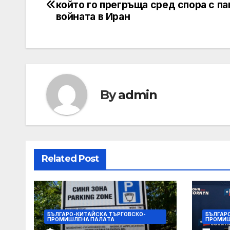
който го прегръща сред спора с па
navigation
войната в Иран
By
admin
Related Post
БЪЛГАРО-КИТАЙСКА ТЪРГОВСКО-
БЪЛГАР
ПРОМИШЛЕНА ПАЛAТА
ПРОМИШ