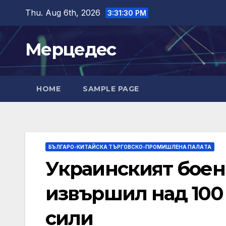
Skip
Thu. Aug 6th, 2026
3:31:31 PM
to
content
Мерцедес
HOME
SAMPLE PAGE
БЪЛГАРО-КИТАЙСКА ТЪРГОВСКО-ПРОМИШЛЕНА ПАЛAТА
Украинският боен 
извършил над 100
сили