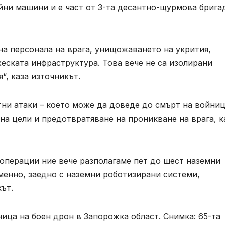
йни машини и е част от 3-та десантно-щурмова брига
а персонала на врага, унищожаването на укрития,
еската инфраструктура. Това вече не са изолирани
“, каза източникът.
ни атаки – което може да доведе до смърт на войниц
на цели и предотвратяване на проникване на врага, к
перации ние вече разполагаме пет до шест наземни
енно, заедно с наземни роботизирани системи,
ът.
ица на боен дрон в Запорожка област. Снимка: 65-та