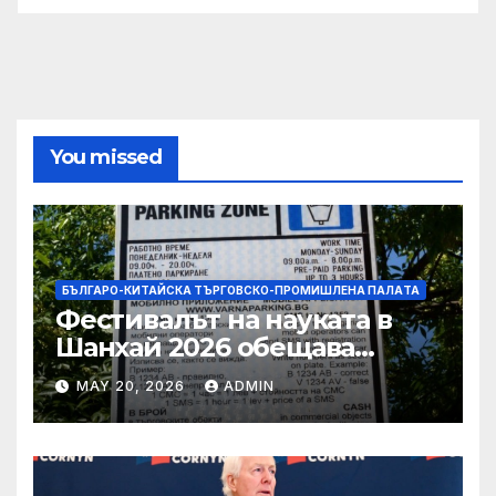
You missed
БЪЛГАРО-КИТАЙСКА ТЪРГОВСКО-ПРОМИШЛЕНА ПАЛAТА
Фестивалът на науката в
Шанхай 2026 обещава
вълнуващи научно-
MAY 20, 2026
ADMIN
технологични иновации