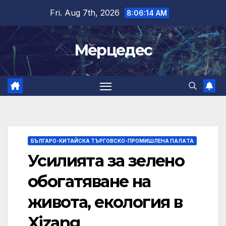
Skip
Fri. Aug 7th, 2026
8:06:15 AM
to
content
Мерцедес
БЪЛГАРО-КИТАЙСКА ТЪРГОВСКО-ПРОМИШЛЕНА ПАЛAТА
Усилията за зелено
обогатяване на
живота, екология в
Xizang