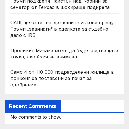
Тръмп подкрепя Пакстън над Корнин за
сенатор от Тексас в шокираща подкрепа
САЩ ще оттеглят данъчните искове срещу
Тръмп „завинаги“ в сделката за съдебно
дело с IRS
Проливът Малака може да бъде следващата
точка, ако Азия не внимава
Само 4 от 110 000 подразделени жилища в
Хонконг са поставени за печат за
одобрение
Recent Comments
No comments to show.