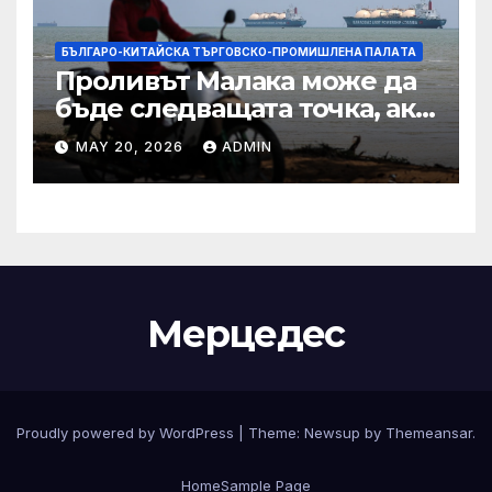
БЪЛГАРО-КИТАЙСКА ТЪРГОВСКО-ПРОМИШЛЕНА ПАЛAТА
Проливът Малака може да
бъде следващата точка, ако
Азия не внимава
MAY 20, 2026
ADMIN
Мерцедес
Proudly powered by WordPress
|
Theme:
Newsup
by
Themeansar
.
Home
Sample Page