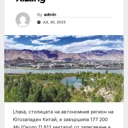
By
admin
JUL 30, 2025
Lhasa, столицата на автономния регион на
Югозападен Китай, е завършила 177 200
Му
(Около 11 813 хектара) от залесяване в