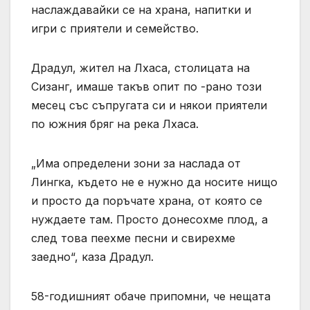
наслаждавайки се на храна, напитки и
игри с приятели и семейство.
Драдул, жител на Лхаса, столицата на
Сизанг, имаше такъв опит по -рано този
месец със съпругата си и някои приятели
по южния бряг на река Лхаса.
„Има определени зони за наслада от
Лингка, където не е нужно да носите нищо
и просто да поръчате храна, от която се
нуждаете там. Просто донесохме плод, а
след това пеехме песни и свирехме
заедно“, каза Драдул.
58-годишният обаче припомни, че нещата