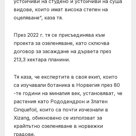
устойчиви на студено и устойчиви на суша
видове, които имат висока степен на
оцеляване“, каза тя.
През 2022 г. тя се присъединява към
проекта за озеленяване, като сключва
договор за засаждане на дървета през
213,3 хектара планини.
Тя каза, че експертите в своя екип, които
са изучавали ботаника в Норвегия през 80
-те години на миналия век, установяват, че
растения като Рододендрон и Златен
Cinquefoil, които са почти изчезнали в
Xizang, обикновено се използват за
крайпътно озеленяване в норвежки
градове.