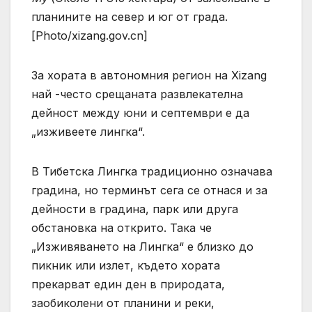
планините на север и юг от града.
[Photo/xizang.gov.cn]
За хората в автономния регион на Xizang
най -често срещаната развлекателна
дейност между юни и септември е да
„изживеете лингка“.
В Тибетска Лингка традиционно означава
градина, но терминът сега се отнася и за
дейности в градина, парк или друга
обстановка на открито. Така че
„Изживяването на Лингка“ е близко до
пикник или излет, където хората
прекарват един ден в природата,
заобиколени от планини и реки,