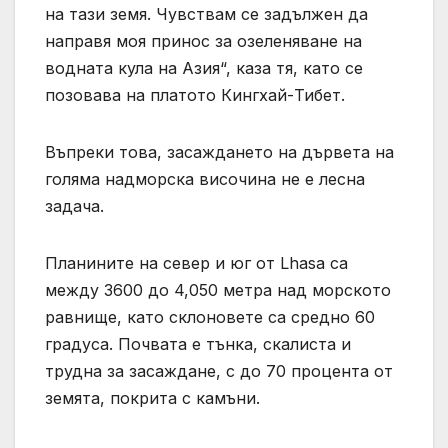
на тази земя. Чувствам се задължен да
направя моя принос за озеленяване на
водната кула на Азия“, каза тя, като се
позовава на платото Кингхай-Тибет.
Въпреки това, засаждането на дървета на
голяма надморска височина не е лесна
задача.
Планините на север и юг от Lhasa са
между 3600 до 4,050 метра над морското
равнище, като склоновете са средно 60
градуса. Почвата е тънка, скалиста и
трудна за засаждане, с до 70 процента от
земята, покрита с камъни.