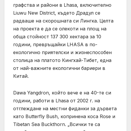
графства и райони в Lhasa, включително
Liuwu New District, където Драдул се
радваше на скорошната си Лингка. Целта
на проекта е да се олекоти на площ на
обща стойност 137 300 хектара за 10
години, превръщайки LHASA в по-
екологично приятелски и жизнеспособен
столица на платото Кингхай-Тибет, една
от най-важните екологични бариери в
Китай.
Dawa Yangdron, който вече е на 40-те си
години, работи в Lhasa от 2002 г. на
отглеждане на местни фиданки за дървета
като Butterfly Bush, копринена коса Rose и
Tibetan Sea Buckthorn. „Всички те са