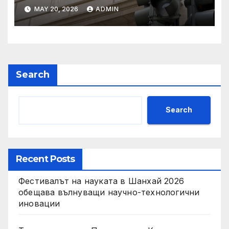
Тръмп „завинаги“ в
MAY 20, 2026
ADMIN
сделката за съдебно дело с
IRS
Search
Search
Recent Posts
Фестивалът на науката в Шанхай 2026
обещава вълнуващи научно-технологични
иновации