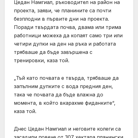
Цедан Намгиал, ръководител на район на
проекта, заяви, че планините са почти
безплодни в първите дни на проекта.
Поради твърдата почва, двама или трима
работници можеха да копаят само три или
четири дупки на ден на ръка и работата
трябваше да бъде завършена с
тренировки, каза той.
„Тъй като почвата е твърда, трябваше да
запълним дупките с вода предния ден,
така че почвата да бъде влажна до
момента, в който вкарахме фиданките“,
каза той.
Днес Цедан Намгиал и неговите колеги са
засадили повече от 307 хектара планински