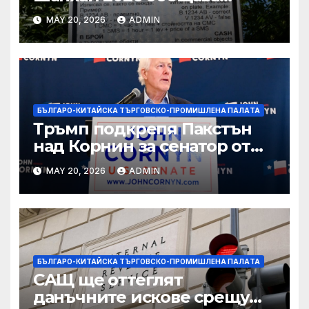
вълнуващи научно-
MAY 20, 2026
ADMIN
технологични иновации
БЪЛГАРО-КИТАЙСКА ТЪРГОВСКО-ПРОМИШЛЕНА ПАЛAТА
Тръмп подкрепя Пакстън
над Корнин за сенатор от
Тексас в шокираща
MAY 20, 2026
ADMIN
подкрепа
БЪЛГАРО-КИТАЙСКА ТЪРГОВСКО-ПРОМИШЛЕНА ПАЛAТА
САЩ ще оттеглят
данъчните искове срещу