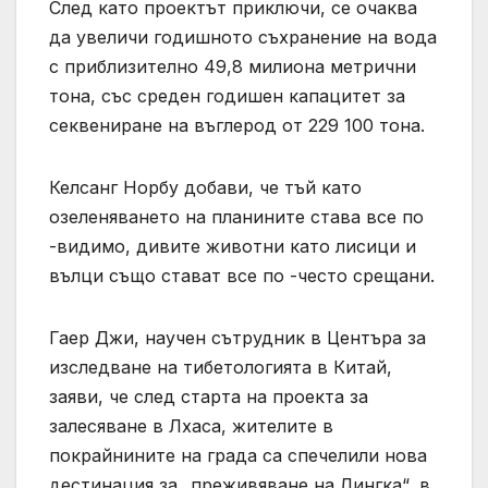
След като проектът приключи, се очаква
да увеличи годишното съхранение на вода
с приблизително 49,8 милиона метрични
тона, със среден годишен капацитет за
секвениране на въглерод от 229 100 тона.
Келсанг Норбу добави, че тъй като
озеленяването на планините става все по
-видимо, дивите животни като лисици и
вълци също стават все по -често срещани.
Гаер Джи, научен сътрудник в Центъра за
изследване на тибетологията в Китай,
заяви, че след старта на проекта за
залесяване в Лхаса, жителите в
покрайнините на града са спечелили нова
дестинация за „преживяване на Лингка“, в