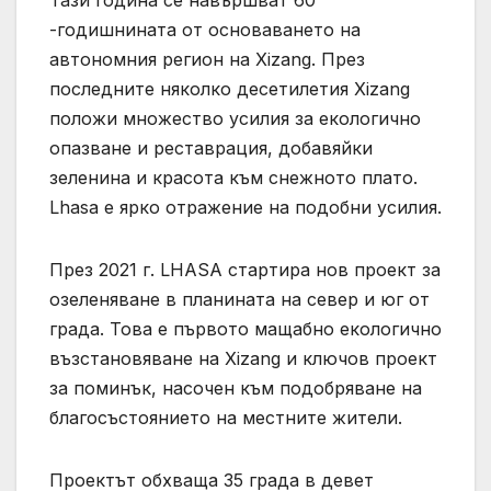
-годишнината от основаването на
автономния регион на Xizang. През
последните няколко десетилетия Xizang
положи множество усилия за екологично
опазване и реставрация, добавяйки
зеленина и красота към снежното плато.
Lhasa е ярко отражение на подобни усилия.
През 2021 г. LHASA стартира нов проект за
озеленяване в планината на север и юг от
града. Това е първото мащабно екологично
възстановяване на Xizang и ключов проект
за поминък, насочен към подобряване на
благосъстоянието на местните жители.
Проектът обхваща 35 града в девет