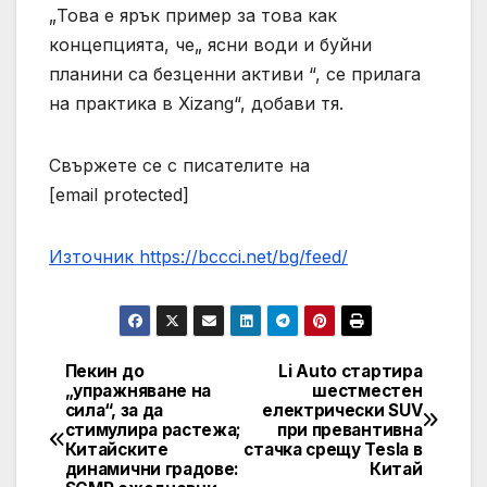
„Това е ярък пример за това как
концепцията, че„ ясни води и буйни
планини са безценни активи “, се прилага
на практика в Xizang“, добави тя.
Свържете се с писателите на
[email protected]
Източник https://bccci.net/bg/feed/
Пекин до
Li Auto стартира
Post
„упражняване на
шестместен
сила“, за да
електрически SUV
navigation
стимулира растежа;
при превантивна
Китайските
стачка срещу Tesla в
динамични градове:
Китай