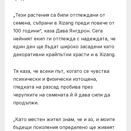
„Тези растения са били отглеждани от
семена, събрани в Xizang преди повече от
100 години“, каза Дава Янгдрон. Сега
нейният екип ги отглежда с надеждата, че
един ден ще бъдат широко засадени като
декоративни крайпътни храсти и в Xizang.
Тя каза, че всеки път, когато се чувства
психически и физически изтощена,
гледката на разсад пробива през
черупките на семената й й дава сили да
продължи.
„Като местен жител знам, че и аз, и моите
бъдещи поколения определено ще живеят