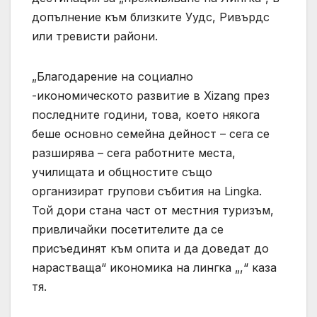
допълнение към близките Уудс, Ривърдс
или тревисти райони.
„Благодарение на социално
-икономическото развитие в Xizang през
последните години, това, което някога
беше основно семейна дейност – сега се
разширява – сега работните места,
училищата и общностите също
организират групови събития на Lingka.
Той дори стана част от местния туризъм,
привличайки посетителите да се
присъединят към опита и да доведат до
нарастваща“ икономика на лингка „,“ каза
тя.