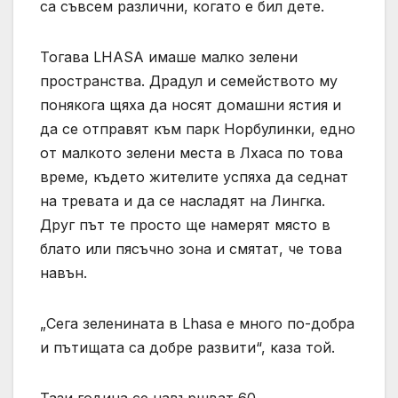
са съвсем различни, когато е бил дете.
Тогава LHASA имаше малко зелени
пространства. Драдул и семейството му
понякога щяха да носят домашни ястия и
да се отправят към парк Норбулинки, едно
от малкото зелени места в Лхаса по това
време, където жителите успяха да седнат
на тревата и да се насладят на Лингка.
Друг път те просто ще намерят място в
блато или пясъчно зона и смятат, че това
навън.
„Сега зеленината в Lhasa е много по-добра
и пътищата са добре развити“, каза той.
Тази година се навършват 60