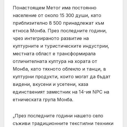
Понастоящем Метог има постоянно
население от около 15 300 души, като
приблизително 8 500 принадлежат към
етноса Монба. През последните години,
чрез интегрираното развитие на
културните и туристическите индустрии,
местната област е трансформирала
отличителната култура на хората от
Монба, като тяхното облекло и танци, в
културни продукти, които могат да бъдат
видени, вкусени и усетени, каза
единственият заместник на 14-ия NPC на
етническата група Монба.
„През последните години нашето село
съживи традиционните текстилни техники