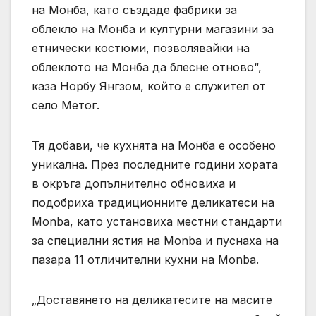
на Монба, като създаде фабрики за
облекло на Монба и културни магазини за
етнически костюми, позволявайки на
облеклото на Монба да блесне отново“,
каза Норбу Янгзом, който е служител от
село Метог.
Тя добави, че кухнята на Монба е особено
уникална. През последните години хората
в окръга допълнително обновиха и
подобриха традиционните деликатеси на
Monba, като установиха местни стандарти
за специални ястия на Monba и пуснаха на
пазара 11 отличителни кухни на Monba.
„Доставянето на деликатесите на масите