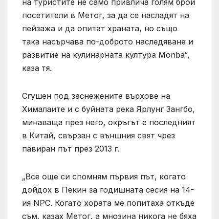
на туристите не само привлича голям брой
посетители в Метог, за да се насладят на
пейзажа и да опитат храната, но също
така насърчава по-доброто наследяване и
развитие на кулинарната култура Monba“,
каза тя.
Сгушен под заснежените върхове на
Хималаите и с буйната река Ярлунг Зангбо,
минаваща през него, окръгът е последният
в Китай, свързан с външния свят чрез
павиран път през 2013 г.
„Все още си спомням първия път, когато
дойдох в Пекин за годишната сесия на 14-
ия NPC. Когато хората ме попитаха откъде
съм, казах Метог, а мнозина никога не бяха