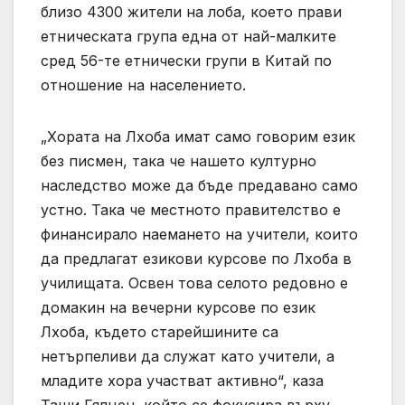
близо 4300 жители на лоба, което прави
етническата група една от най-малките
сред 56-те етнически групи в Китай по
отношение на населението.
„Хората на Лхоба имат само говорим език
без писмен, така че нашето културно
наследство може да бъде предавано само
устно. Така че местното правителство е
финансирало наемането на учители, които
да предлагат езикови курсове по Лхоба в
училищата. Освен това селото редовно е
домакин на вечерни курсове по език
Лхоба, където старейшините са
нетърпеливи да служат като учители, а
младите хора участват активно“, каза