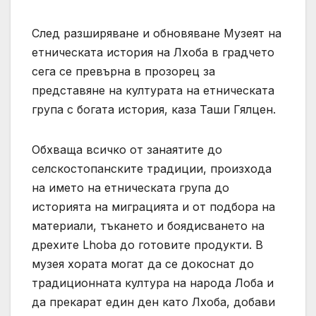
След разширяване и обновяване Музеят на
етническата история на Лхоба в градчето
сега се превърна в прозорец за
представяне на културата на етническата
група с богата история, каза Таши Гялцен.
Обхваща всичко от занаятите до
селскостопанските традиции, произхода
на името на етническата група до
историята на миграцията и от подбора на
материали, тъкането и боядисването на
дрехите Lhoba до готовите продукти. В
музея хората могат да се докоснат до
традиционната култура на народа Лоба и
да прекарат един ден като Лхоба, добави