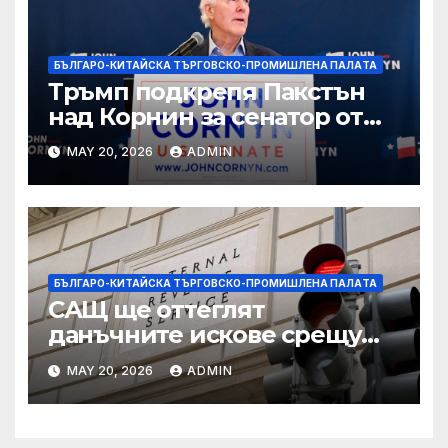
БЪЛГАРО-КИТАЙСКА ТЪРГОВСКО-ПРОМИШЛЕНА ПАЛAТА
Тръмп подкрепя Пакстън
над Корнин за сенатор от
Тексас в шокираща
MAY 20, 2026
ADMIN
подкрепа
БЪЛГАРО-КИТАЙСКА ТЪРГОВСКО-ПРОМИШЛЕНА ПАЛAТА
САЩ ще оттеглят
данъчните искове срещу
Тръмп „завинаги“ в
MAY 20, 2026
ADMIN
сделката за съдебно дело с
IRS