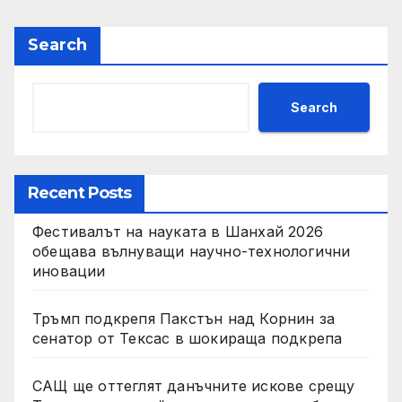
Search
Search
Recent Posts
Фестивалът на науката в Шанхай 2026
обещава вълнуващи научно-технологични
иновации
Тръмп подкрепя Пакстън над Корнин за
сенатор от Тексас в шокираща подкрепа
САЩ ще оттеглят данъчните искове срещу