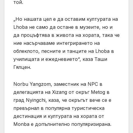
той.
„Но нашата цел е да оставим културата на
Lhoba не само да остане в музеите, но и
да процъфтява в живота на хората, така че
ние насърчаваме интегрирането на
облеклото, песните и танците на Lhoba в
училищата и ежедневието“, каза Таши
Гялцен.
Norbu Yangzom, заместник на NPC в
делегацията на Xizang от окръг Metog в
град Nyingchi, каза, че окръгът вече се е
превърнал в популярна туристическа
дестинация и културата на хората от
Monba е допълнително популяризирана.