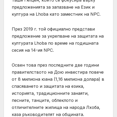
Таши Гялцен, който се фокусира върху
предложенията за запазване на Език и
култура на Lhoba като заместник на NPC.
През 2019 г. той официално представи
предложение за укрепване на защитата на
културата Lhoba по време на годишната
сесия на 14-ия NPC.
Освен това през последните две години
правителството на Дою инвестира повече
от 8 милиона юана (1,16 милиона долара) в
спасяването и защитата на езика,
историята, традиционните занаяти,
песните, танците, облеклото и
отличителните жилища на народа Лхоба,
каза ръководителят на общината.