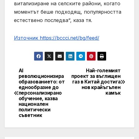
витализиране на селските райони, когато
моментът беше подходящ, популярността
естествено последва“, каза тя.
Източник https://bccci.net/bg/feed/
AI
Най-големият
Post
революционизира
проект за въглищен
образованието: от
газ в Китай достига
navigation
еднообразие до
нов крайъгълен
персонализирано
камък
обучение, казва
национален
политически
съветник