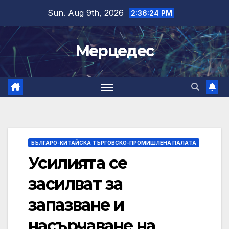
Skip
Sun. Aug 9th, 2026
2:36:25 PM
to
content
Мерцедес
БЪЛГАРО-КИТАЙСКА ТЪРГОВСКО-ПРОМИШЛЕНА ПАЛAТА
Усилията се
засилват за
запазване и
насърчаване на