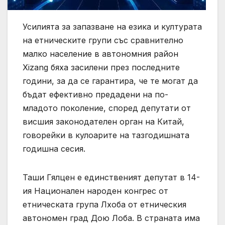
Усилията за запазване на езика и културата
на етническите групи със сравнително
малко население в автономния район
Xizang бяха засилени през последните
години, за да се гарантира, че те могат да
бъдат ефективно предадени на по-
младото поколение, според депутати от
висшия законодателен орган на Китай,
говорейки в кулоарите на тазгодишната
годишна сесия.
Таши Гялцен е единственият депутат в 14-
ия Национален народен конгрес от
етническата група Лхоба от етническия
автономен град Дою Лоба. В страната има