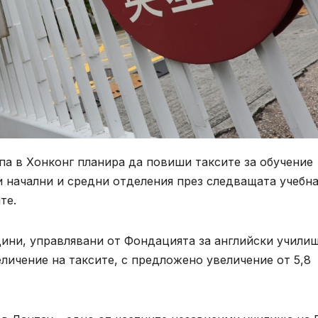
а в Хонконг планира да повиши таксите за обучение
си начални и средни отделения през следващата учебн
те.
дини, управлявани от Фондацията за английски учили
еличение на таксите, с предложено увеличение от 5,8