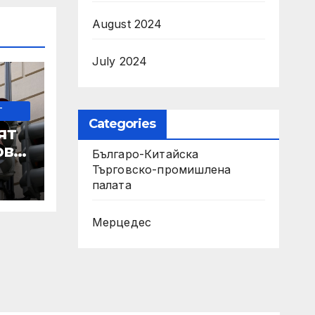
August 2024
July 2024
-
Categories
ят
ове
Българо-Китайска
Търговско-промишлена
палaта
 IRS
Мерцедес