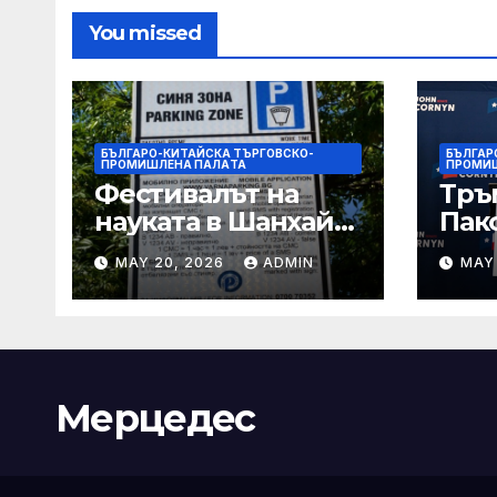
You missed
БЪЛГАРО-КИТАЙСКА ТЪРГОВСКО-
БЪЛГАР
ПРОМИШЛЕНА ПАЛAТА
ПРОМИ
Фестивалът на
Тръ
науката в Шанхай
Пак
2026 обещава
Кор
MAY 20, 2026
ADMIN
MAY
вълнуващи
от Т
научно-
шок
технологични
под
иновации
Мерцедес