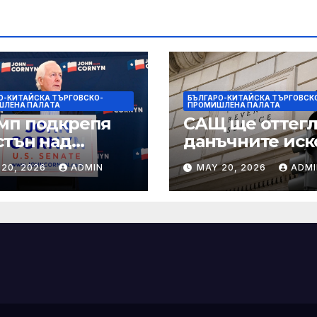
О-КИТАЙСКА ТЪРГОВСКО-
БЪЛГАРО-КИТАЙСКА ТЪРГОВСК
ШЛЕНА ПАЛAТА
ПРОМИШЛЕНА ПАЛAТА
мп подкрепя
САЩ ще оттегл
стън над
данъчните иск
нин за сенатор
срещу Тръмп
 20, 2026
ADMIN
MAY 20, 2026
ADMI
ексас в
„завинаги“ в
ираща
сделката за
крепа
съдебно дело с