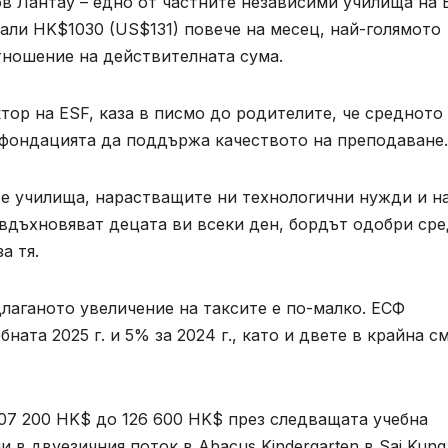
тров Лантау – едно от частните независими училища на 
али HK$1030 (US$131) повече на месец, най-голямото
тношение на действителната сума.
тор на ESF, каза в писмо до родителите, че средното
а фондацията да поддържа качеството на преподаване.
е училища, нарастващите ни технологични нужди и н
 вдъхновяват децата ви всеки ден, бордът одобри ср
а тя.
лаганото увеличение на таксите е по-малко. ЕСФ
ната 2025 г. и 5% за 2024 г., като и двете в крайна с
107 200 HK$ до 126 600 HK$ през следващата учебна
и в двуезичния поток в Abacus Kindergarten в Sai Kung