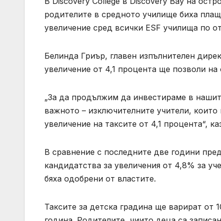
В Discovery College в Discovery Bay на ос
родителите в средното училище биха плащ
увеличение сред всички ESF училища по о
Белинда Гриър, главен изпълнителен дирек
увеличение от 4,1 процента ще позволи н
„За да продължим да инвестираме в нашит
важното – изключителните учители, които
увеличение на таксите от 4,1 процента“, каз
В сравнение с последните две години пред
кандидатства за увеличения от 4,8% за учеб
бяха одобрени от властите.
Таксите за детска градина ще варират от 
година. Родителите, чиито деца са записан