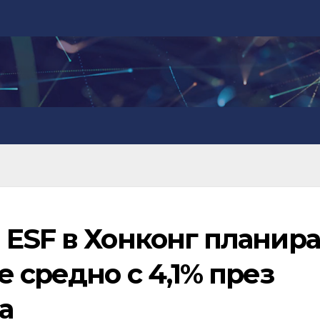
 ESF в Хонконг планира
е средно с 4,1% през
а