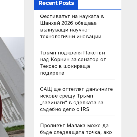
Recent Posts
Фестивалът на науката в
Шанхай 2026 обещава
вълнуващи научно-
технологични иновации
Тръмп подкрепя Пакстън
над Корнин за сенатор от
Тексас в шокираща
подкрепа
САЩ ще оттеглят данъчните
искове срещу Тръмп
„завинаги“ в сделката за
съдебно дело с IRS
Проливът Малака може да
бъде следващата точка, ако