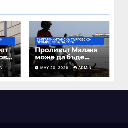
О-
БЪЛГАРО-КИТАЙСКА ТЪРГОВСКО-
ПРОМИШЛЕНА ПАЛAТА
ят
Проливът Малака
ове
може да бъде
следващата точка,
N
MAY 20, 2026
ADMIN
ако Азия не
внимава
 IRS