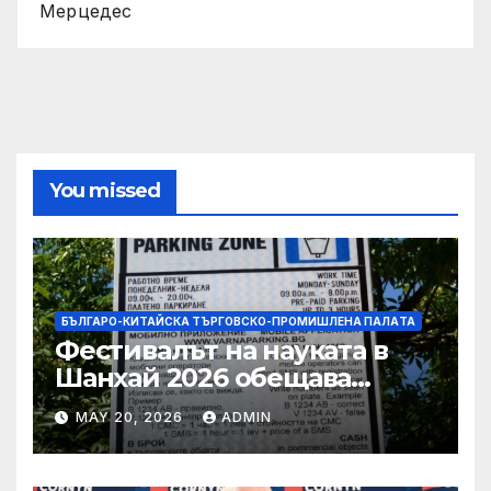
Мерцедес
You missed
БЪЛГАРО-КИТАЙСКА ТЪРГОВСКО-ПРОМИШЛЕНА ПАЛAТА
Фестивалът на науката в
Шанхай 2026 обещава
вълнуващи научно-
MAY 20, 2026
ADMIN
технологични иновации