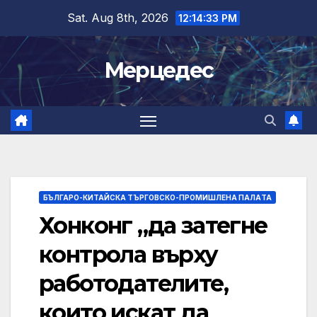
Skip
Sat. Aug 8th, 2026
12:14:34 PM
to
content
Мерцедес
БЪЛГАРО-КИТАЙСКА ТЪРГОВСКО-ПРОМИШЛЕНА ПАЛAТА
Хонконг „да затегне
контрола върху
работодателите,
които искат да