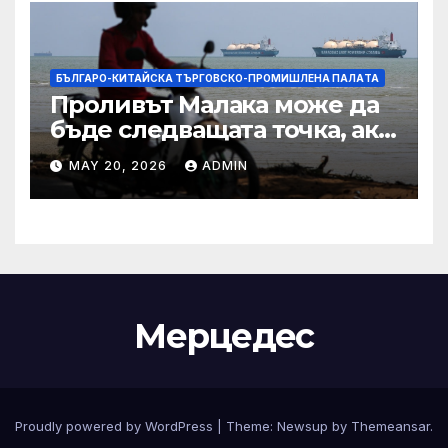
БЪЛГАРО-КИТАЙСКА ТЪРГОВСКО-ПРОМИШЛЕНА ПАЛAТА
Проливът Малака може да
бъде следващата точка, ако
Азия не внимава
MAY 20, 2026
ADMIN
Мерцедес
Proudly powered by WordPress
|
Theme:
Newsup
by
Themeansar
.