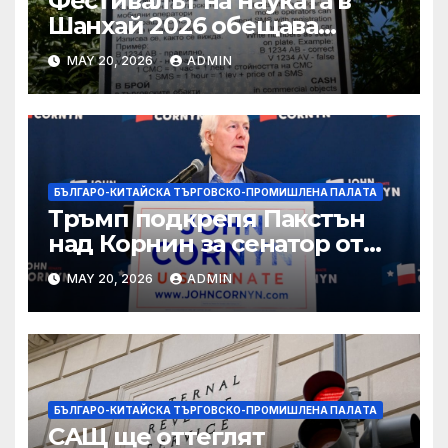
Фестивалът на науката в
Шанхай 2026 обещава
вълнуващи научно-
MAY 20, 2026
ADMIN
технологични иновации
БЪЛГАРО-КИТАЙСКА ТЪРГОВСКО-ПРОМИШЛЕНА ПАЛAТА
Тръмп подкрепя Пакстън
над Корнин за сенатор от
Тексас в шокираща
MAY 20, 2026
ADMIN
подкрепа
БЪЛГАРО-КИТАЙСКА ТЪРГОВСКО-ПРОМИШЛЕНА ПАЛAТА
САЩ ще оттеглят