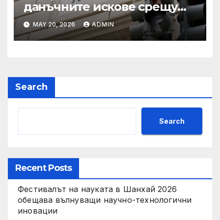
данъчните искове срещу
Тръмп „завинаги“ в
MAY 20, 2026
ADMIN
сделката за съдебно дело с
IRS
Search
Search
Recent Posts
Фестивалът на науката в Шанхай 2026
обещава вълнуващи научно-технологични
иновации