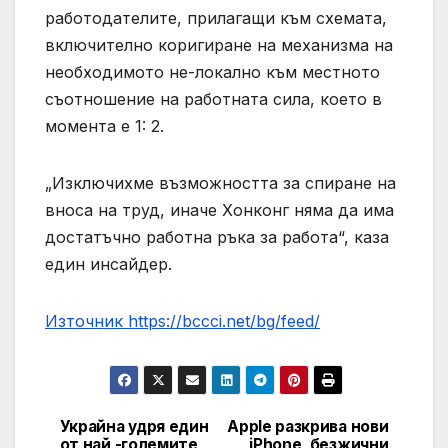
работодателите, прилагащи към схемата,
включително коригиране на механизма на
необходимото не-локално към местното
съотношение на работната сила, което в
момента е 1: 2.
„Изключихме възможността за спиране на
вноса на труд, иначе Хонконг няма да има
достатъчно работна ръка за работа“, каза
един инсайдер.
Източник https://bccci.net/bg/feed/
Украйна удря един
Apple разкрива нови
Post
от най -големите
iPhone, безжични