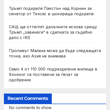
Тръмп подкрепя Пакстън над Корнин за
сенатор от Тексас в шокираща подкрепа
САЩ ще оттеглят данъчните искове срещу
Тръмп „завинаги“ в сделката за съдебно
дело с IRS
Проливът Малака може да бъде следващата
точка, ако Азия не внимава
Само 4 от 110 000 подразделени жилища в
Хонконг са поставени за печат за
одобрение
Recent Comments
No comments to show.