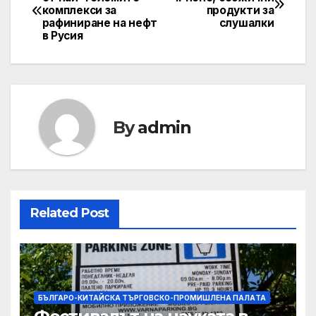
комплекси за
продукти за
navigation
рафиниране на нефт
слушалки
в Русия
By
admin
Related Post
БЪЛГАРО-КИТАЙСКА ТЪРГОВСКО-ПРОМИШЛЕНА ПАЛAТА