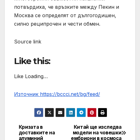
потвърдиха, че връзките между Пекин и
Москва се определят от дългогодишен,
силно реципрочен и чести обмен.
Source link
Like this:
Like Loading…
Източник https://bccci.net/bg/feed/
Кризата в
Китай ще изследва
Post
доставките на
модели на човешки
алуминий
ембриони в космоса