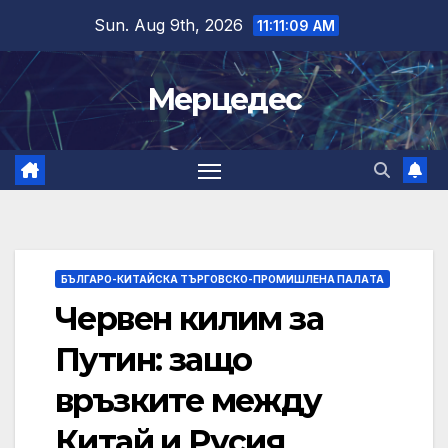
Skip
Sun. Aug 9th, 2026
11:11:10 AM
to
content
Мерцедес
БЪЛГАРО-КИТАЙСКА ТЪРГОВСКО-ПРОМИШЛЕНА ПАЛAТА
Червен килим за
Путин: защо
връзките между
Китай и Русия