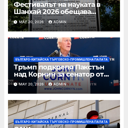
Фестивалът на науката в
Шанхай 2026 обещава
вълнуващи научно-
MAY 20, 2026
ADMIN
технологични иновации
БЪЛГАРО-КИТАЙСКА ТЪРГОВСКО-ПРОМИШЛЕНА ПАЛAТА
Тръмп подкрепя Пакстън
над Корнин за сенатор от
Тексас в шокираща
MAY 20, 2026
ADMIN
подкрепа
БЪЛГАРО-КИТАЙСКА ТЪРГОВСКО-ПРОМИШЛЕНА ПАЛAТА