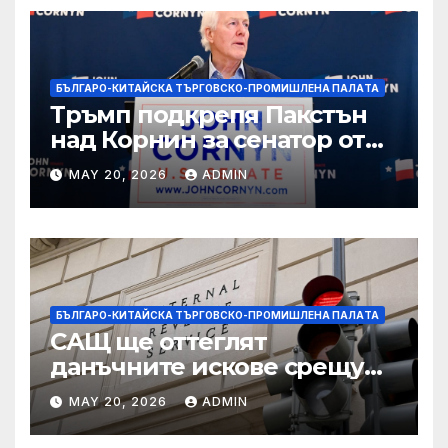
БЪЛГАРО-КИТАЙСКА ТЪРГОВСКО-ПРОМИШЛЕНА ПАЛAТА
Тръмп подкрепя Пакстън
над Корнин за сенатор от
Тексас в шокираща
MAY 20, 2026
ADMIN
подкрепа
БЪЛГАРО-КИТАЙСКА ТЪРГОВСКО-ПРОМИШЛЕНА ПАЛAТА
САЩ ще оттеглят
данъчните искове срещу
Тръмп „завинаги“ в
MAY 20, 2026
ADMIN
сделката за съдебно дело с
IRS