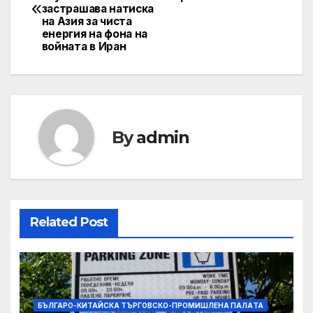
navigation
застрашава натиска
на Азия за чиста
енергия на фона на
войната в Иран
By
admin
Related Post
БЪЛГАРО-КИТАЙСКА ТЪРГОВСКО-ПРОМИШЛЕНА ПАЛAТА