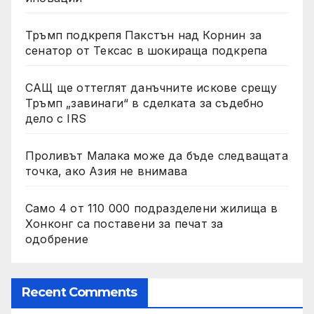
Тръмп подкрепя Пакстън над Корнин за
сенатор от Тексас в шокираща подкрепа
САЩ ще оттеглят данъчните искове срещу
Тръмп „завинаги“ в сделката за съдебно
дело с IRS
Проливът Малака може да бъде следващата
точка, ако Азия не внимава
Само 4 от 110 000 подразделени жилища в
Хонконг са поставени за печат за
одобрение
Recent Comments