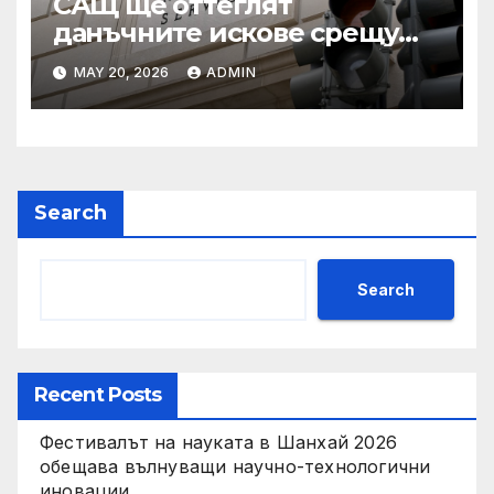
САЩ ще оттеглят
данъчните искове срещу
Тръмп „завинаги“ в
MAY 20, 2026
ADMIN
сделката за съдебно дело с
IRS
Search
Search
Recent Posts
Фестивалът на науката в Шанхай 2026
обещава вълнуващи научно-технологични
иновации