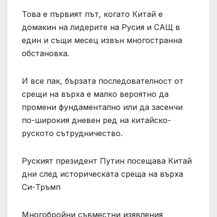
Това е първият път, когато Китай е
домакин на лидерите на Русия и САЩ в
един и същи месец извън многостранна
обстановка.
И все пак, бързата последователност от
срещи на върха е малко вероятно да
промени фундаментално или да засенчи
по-широкия дневен ред на китайско-
руското сътрудничество.
Руският президент Путин посещава Китай
дни след историческата среща на върха
Си-Тръмп
Многобройни съвместни изявления