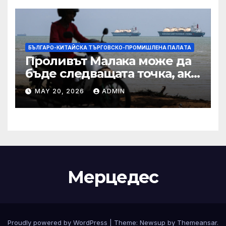
БЪЛГАРО-КИТАЙСКА ТЪРГОВСКО-ПРОМИШЛЕНА ПАЛAТА
Проливът Малака може да
бъде следващата точка, ако
Азия не внимава
MAY 20, 2026
ADMIN
Мерцедес
Proudly powered by WordPress
|
Theme:
Newsup
by
Themeansar
.