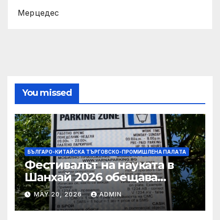
Мерцедес
You missed
БЪЛГАРО-КИТАЙСКА ТЪРГОВСКО-ПРОМИШЛЕНА ПАЛAТА
Фестивалът на науката в
Шанхай 2026 обещава
вълнуващи научно-
MAY 20, 2026
ADMIN
технологични иновации